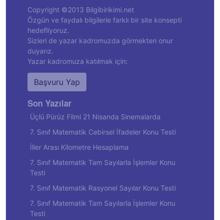
Copyright ©2013 Bilgibirikimi.net
Özgün ve faydalı bilgilerle farklı bir site konsepti
hedefliyoruz.
Sizleri de yazar kadromuzda görmekten onur
duyarız.
Yazar kadromuza katılmak için:
Başvuru Yap
Son Yazılar
Üçlü Pürüz Filmi 21 Nisanda Sinemalarda
7. Sınıf Matematik Cebirsel İfadeler Konu Testi
İller Arası Kilometre Hesaplama
7. Sınıf Matematik Tam Sayılarla İşlemler Konu
Testi
7. Sınıf Matematik Rasyonel Sayılar Konu Testi
7. Sınıf Matematik Tam Sayılarla İşlemler Konu
Testi