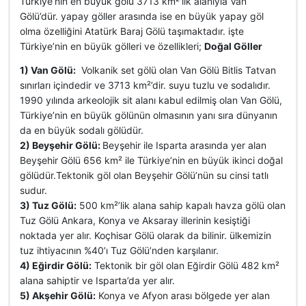
Türkiye’nin en büyük gölü 3713 km²’lik alanıyla Van
Gölü’dür. yapay göller arasında ise en büyük yapay göl
olma özelliğini Atatürk Baraj Gölü taşımaktadır. işte
Türkiye’nin en büyük gölleri ve özellikleri;
Doğal Göller
1) Van Gölü:
Volkanik set gölü olan Van Gölü Bitlis Tatvan
sınırları içindedir ve 3713 km²’dir. suyu tuzlu ve sodalıdır.
1990 yılında arkeolojik sit alanı kabul edilmiş olan Van Gölü,
Türkiye’nin en büyük gölünün olmasının yanı sıra dünyanın
da en büyük sodalı gölüdür.
2) Beyşehir Gölü:
Beyşehir ile Isparta arasında yer alan
Beyşehir Gölü 656 km² ile Türkiye’nin en büyük ikinci doğal
gölüdür.Tektonik göl olan Beyşehir Gölü’nün su cinsi tatlı
sudur.
3) Tuz Gölü:
500 km²’lik alana sahip kapalı havza gölü olan
Tuz Gölü Ankara, Konya ve Aksaray illerinin kesiştiği
noktada yer alır. Koçhisar Gölü olarak da bilinir. ülkemizin
tuz ihtiyacının %40’ı Tuz Gölü’nden karşılanır.
4) Eğirdir Gölü:
Tektonik bir göl olan Eğirdir Gölü 482 km²
alana sahiptir ve Isparta’da yer alır.
5) Akşehir Gölü:
Konya ve Afyon arası bölgede yer alan