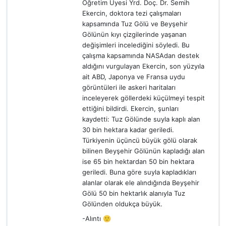
Öğretim Üyesi Yrd. Doç. Dr. Semih
Ekercin, doktora tezi çalışmaları
kapsamında Tuz Gölü ve Beyşehir
Gölünün kıyı çizgilerinde yaşanan
değişimleri incelediğini söyledi. Bu
çalışma kapsamında NASAdan destek
aldığını vurgulayan Ekercin, son yüzyıla
ait ABD, Japonya ve Fransa uydu
görüntüleri ile askeri haritaları
inceleyerek göllerdeki küçülmeyi tespit
ettiğini bildirdi. Ekercin, şunları
kaydetti: Tuz Gölünde suyla kaplı alan
30 bin hektara kadar geriledi.
Türkiyenin üçüncü büyük gölü olarak
bilinen Beyşehir Gölünün kapladığı alan
ise 65 bin hektardan 50 bin hektara
geriledi. Buna göre suyla kapladıkları
alanlar olarak ele alındığında Beyşehir
Gölü 50 bin hektarlık alanıyla Tuz
Gölünden oldukça büyük.
-Alıntı 🙂