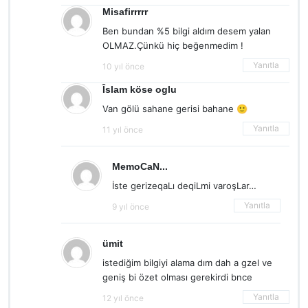
Misafirrrrr
Ben bundan %5 bilgi aldım desem yalan
OLMAZ.Çünkü hiç beğenmedim !
Yanıtla
10 yıl önce
Îslam köse oglu
Van gölü sahane gerisi bahane 🙂
Yanıtla
11 yıl önce
MemoCaN...
İste gerizeqaLı deqiLmi varoşLar…
Yanıtla
9 yıl önce
ümit
istediğim bilgiyi alama dım dah a gzel ve
geniş bi özet olması gerekirdi bnce
Yanıtla
12 yıl önce