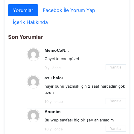
Yorumlar
Facebok İle Yorum Yap
İçerik Hakkında
Son Yorumlar
MemoCaN...
Gayette coq qüzeL
Yanıtla
9 yıl önce
aslı balcı
hayır bunu yazmak için 2 saat harcadım çok
uzun
Yanıtla
10 yıl önce
Anonim
Bu wep sayfası hiç bir şey anlamadım
Yanıtla
10 yıl önce