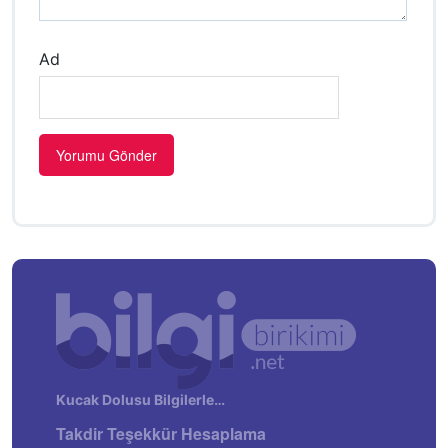
Ad
Kucak Dolusu Bilgilerle…
Takdir Teşekkür Hesaplama