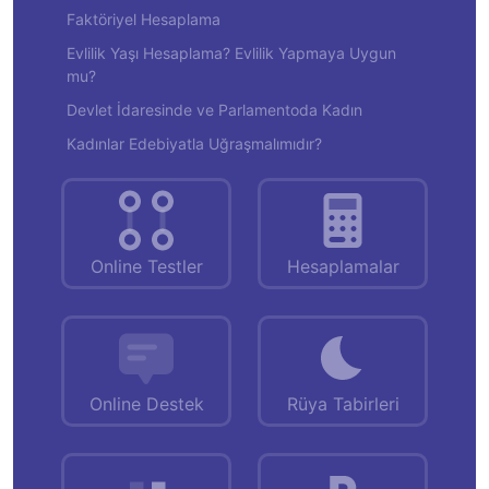
Faktöriyel Hesaplama
Evlilik Yaşı Hesaplama? Evlilik Yapmaya Uygun
mu?
Devlet İdaresinde ve Parlamentoda Kadın
Kadınlar Edebiyatla Uğraşmalımıdır?
Online Testler
Hesaplamalar
Online Destek
Rüya Tabirleri