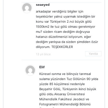
seaeyed
arkadaşlar verdiğiniz bilgiler için
teşekkürler yalnız uyarmak istediğim bir
konu var Türkiye’nin 2.nci büyük gölü
1500km2 ile tuz gölü olması gerekmiyor
mu? sizden ricam dediğim doğruysa
hatanızı düzeltmenizi istiyorum. eğer
dediğim yanlışsa da sizden şimdiden özür
diliyorum. TEŞEKKÜRLER
Yanıtla
13 yıl önce
Elif
Küresel ısınma ve bilinçsiz tarımsal
sulama yüzünden Tuz Gölünün 90 yılda
yüzde 85 küçülmesi nedeniyle
Beyşehir Gölü, Türkiyenin ikinci büyük
gölü oldu.Aksaray Üniversitesi
Mühendislik Fakültesi Jeodezi ve
Fotogrametri Mühendisliği Bölümü