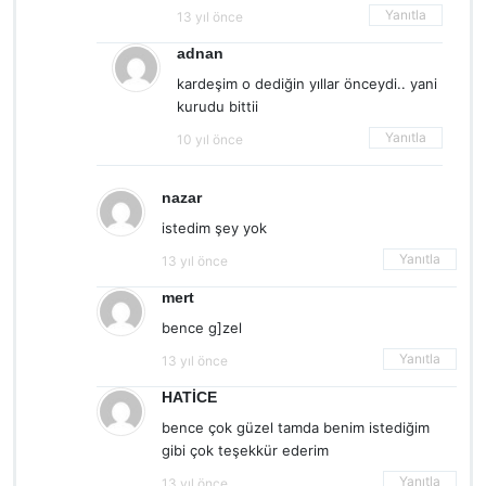
Yanıtla
13 yıl önce
adnan
kardeşim o dediğin yıllar önceydi.. yani
kurudu bittii
Yanıtla
10 yıl önce
nazar
istedim şey yok
Yanıtla
13 yıl önce
mert
bence g]zel
Yanıtla
13 yıl önce
HATİCE
bence çok güzel tamda benim istediğim
gibi çok teşekkür ederim
Yanıtla
13 yıl önce