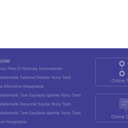
zılar
rüz Filmi 21 Nisanda Sinemalarda
f Matematik Cebirsel İfadeler Konu Testi
Online 
rası Kilometre Hesaplama
f Matematik Tam Sayılarla İşlemler Konu Testi
f Matematik Rasyonel Sayılar Konu Testi
f Matematik Tam Sayılarla İşlemler Konu Testi
Online 
yel Hesaplama