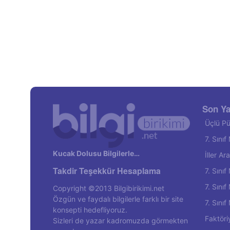
Son Ya
Üçlü Pü
7. Sını
Kucak Dolusu Bilgilerle…
İller A
Takdir Teşekkür Hesaplama
7. Sını
7. Sını
Copyright ©2013 Bilgibirikimi.net
Özgün ve faydalı bilgilerle farklı bir site
7. Sını
konsepti hedefliyoruz.
Faktöri
Sizleri de yazar kadromuzda görmekten