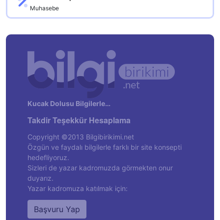
Muhasebe
Kucak Dolusu Bilgilerle…
Takdir Teşekkür Hesaplama
Copyright ©2013 Bilgibirikimi.net
Özgün ve faydalı bilgilerle farklı bir site konsepti
hedefliyoruz.
Sizleri de yazar kadromuzda görmekten onur
duyarız.
Yazar kadromuza katılmak için:
Başvuru Yap