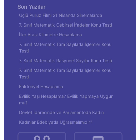
Son Yazılar
Üçlü Pürüz Filmi 21 Nisanda Sinemalarda
7. Sınıf Matematik Cebirsel İfadeler Konu Testi
İller Arası Kilometre Hesaplama
7. Sınıf Matematik Tam Sayılarla İşlemler Konu
Testi
7. Sınıf Matematik Rasyonel Sayılar Konu Testi
7. Sınıf Matematik Tam Sayılarla İşlemler Konu
Testi
Faktöriyel Hesaplama
Evlilik Yaşı Hesaplama? Evlilik Yapmaya Uygun
mu?
Devlet İdaresinde ve Parlamentoda Kadın
Kadınlar Edebiyatla Uğraşmalımıdır?