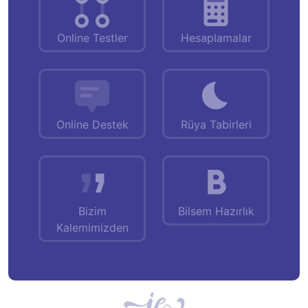
Online Testler
Hesaplamalar
Online Destek
Rüya Tabirleri
Bizim
Bilsem Hazırlık
Kalemimizden