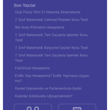
Son Yazılar
Üçlü Pürüz Filmi 21 Nisanda Sinemalarda
7. Sınıf Matematik Cebirsel İfadeler Konu Testi
İller Arası Kilometre Hesaplama
7. Sınıf Matematik Tam Sayılarla İşlemler Konu
Testi
7. Sınıf Matematik Rasyonel Sayılar Konu Testi
7. Sınıf Matematik Tam Sayılarla İşlemler Konu
Testi
Faktöriyel Hesaplama
Evlilik Yaşı Hesaplama? Evlilik Yapmaya Uygun
mu?
Devlet İdaresinde ve Parlamentoda Kadın
Kadınlar Edebiyatla Uğraşmalımıdır?