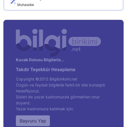
Muhasebe
Kucak Dolusu Bilgilerle…
Takdir Teşekkür Hesaplama
Copyright ©2013 Bilgibirikimi.net
Özgün ve faydalı bilgilerle farklı bir site konsepti
hedefliyoruz.
Sizleri de yazar kadromuzda görmekten onur
duyarız.
Yazar kadromuza katılmak için:
Başvuru Yap