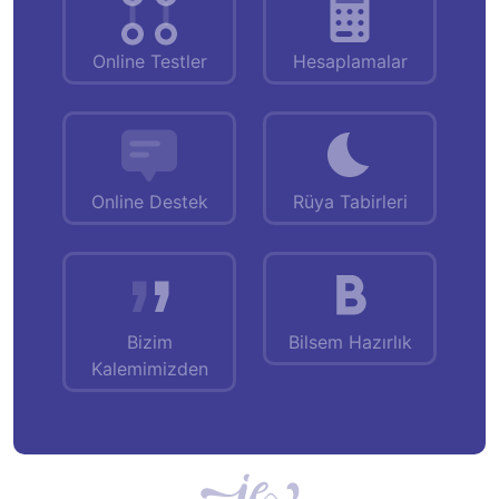
Online Testler
Hesaplamalar
Online Destek
Rüya Tabirleri
Bizim
Bilsem Hazırlık
Kalemimizden