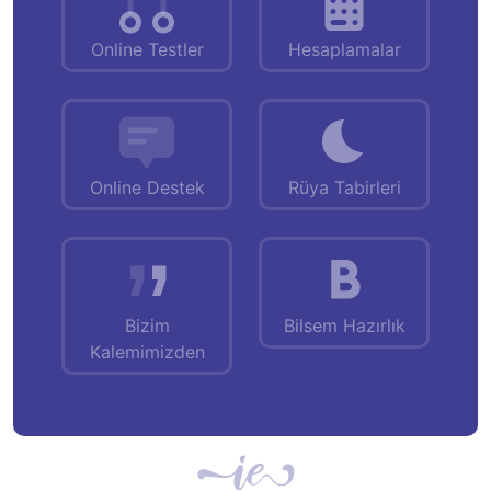
Online Testler
Hesaplamalar
Online Destek
Rüya Tabirleri
Bizim
Bilsem Hazırlık
Kalemimizden