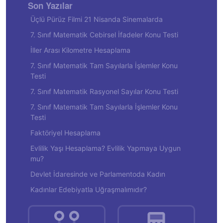
Son Yazılar
Üçlü Pürüz Filmi 21 Nisanda Sinemalarda
7. Sınıf Matematik Cebirsel İfadeler Konu Testi
İller Arası Kilometre Hesaplama
7. Sınıf Matematik Tam Sayılarla İşlemler Konu
Testi
7. Sınıf Matematik Rasyonel Sayılar Konu Testi
7. Sınıf Matematik Tam Sayılarla İşlemler Konu
Testi
Faktöriyel Hesaplama
Evlilik Yaşı Hesaplama? Evlilik Yapmaya Uygun
mu?
Devlet İdaresinde ve Parlamentoda Kadın
Kadınlar Edebiyatla Uğraşmalımıdır?