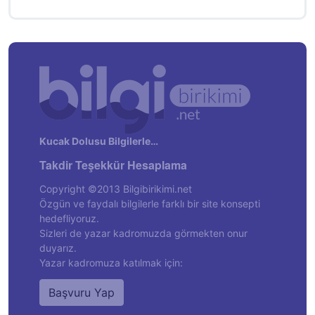
Kucak Dolusu Bilgilerle…
Takdir Teşekkür Hesaplama
Copyright ©2013 Bilgibirikimi.net
Özgün ve faydalı bilgilerle farklı bir site konsepti
hedefliyoruz.
Sizleri de yazar kadromuzda görmekten onur
duyarız.
Yazar kadromuza katılmak için:
Başvuru Yap