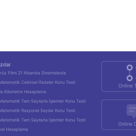
zılar
rüz Filmi 21 Nisanda Sinemalarda
f Matematik Cebirsel İfadeler Konu Testi
Online 
rası Kilometre Hesaplama
f Matematik Tam Sayılarla İşlemler Konu Testi
f Matematik Rasyonel Sayılar Konu Testi
f Matematik Tam Sayılarla İşlemler Konu Testi
Online 
yel Hesaplama