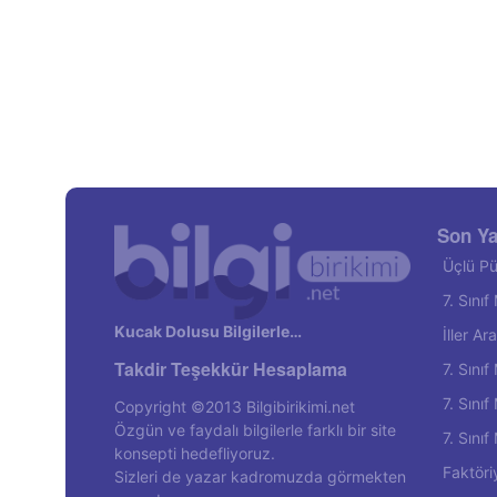
Son Ya
Üçlü Pü
7. Sını
Kucak Dolusu Bilgilerle…
İller A
Takdir Teşekkür Hesaplama
7. Sını
7. Sını
Copyright ©2013 Bilgibirikimi.net
Özgün ve faydalı bilgilerle farklı bir site
7. Sını
konsepti hedefliyoruz.
Faktöri
Sizleri de yazar kadromuzda görmekten