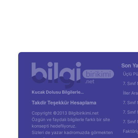
Son Ya
Üçlü Pü
7. Sını
Kucak Dolusu Bilgilerle…
İller A
Takdir Teşekkür Hesaplama
7. Sını
7. Sını
Copyright ©2013 Bilgibirikimi.net
Özgün ve faydalı bilgilerle farklı bir site
7. Sını
konsepti hedefliyoruz.
Faktöri
Sizleri de yazar kadromuzda görmekten