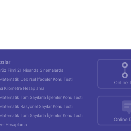
zılar
rüz Filmi 21 Nisanda Sinemalarda
f Matematik Cebirsel İfadeler Konu Testi
Online 
rası Kilometre Hesaplama
f Matematik Tam Sayılarla İşlemler Konu Testi
f Matematik Rasyonel Sayılar Konu Testi
f Matematik Tam Sayılarla İşlemler Konu Testi
Online 
yel Hesaplama