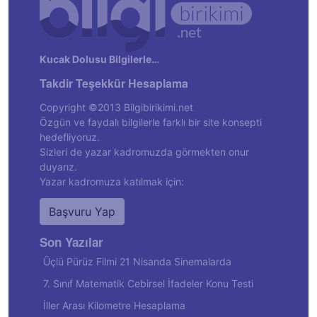
Kucak Dolusu Bilgilerle…
Takdir Teşekkür Hesaplama
Copyright ©2013 Bilgibirikimi.net
Özgün ve faydalı bilgilerle farklı bir site konsepti
hedefliyoruz.
Sizleri de yazar kadromuzda görmekten onur
duyarız.
Yazar kadromuza katılmak için:
Başvuru Yap
Son Yazılar
Üçlü Pürüz Filmi 21 Nisanda Sinemalarda
7. Sınıf Matematik Cebirsel İfadeler Konu Testi
İller Arası Kilometre Hesaplama