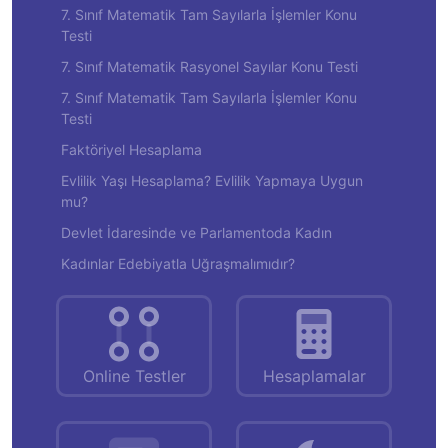
7. Sınıf Matematik Tam Sayılarla İşlemler Konu
Testi
7. Sınıf Matematik Rasyonel Sayılar Konu Testi
7. Sınıf Matematik Tam Sayılarla İşlemler Konu
Testi
Faktöriyel Hesaplama
Evlilik Yaşı Hesaplama? Evlilik Yapmaya Uygun
mu?
Devlet İdaresinde ve Parlamentoda Kadın
Kadınlar Edebiyatla Uğraşmalımıdır?
Online Testler
Hesaplamalar