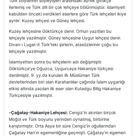
Türk boylarının söyleyişleri arasındaki ayrılık gittikçe
ilerlemiş ve Türk dili bir çok lehçeye bölünmüştür. islamiyeti
kabulden önceki verdikleri eserlere göre Türk lehçeleri ikiye
ayrılır: Kuzey lehçesi ve Güney lehçesi.
Kuzey lehçesine Göktürkçe denir. Orhun yazıtları bu
lehçeyle yazılmıştır. Güney lehçesine Uygur lehçesi denir.
Divan-ı Lugat-it Türk’teki şiirlerin, atasözlerinin çoğu bu
lehçeyle yazılmıştır.
İslamiyetten sonra bu lehçelerin adı değişmiştir.
Göktürkçe’ye Oğuzca, Uygurcaya Hakaniye türkçesi
denilmiştir. 9. yy.da kurulan ilk Müslüman Türk
devletlerinden biri olan Karahanlılar çağında İslam uygarlığı
etkisi altında yazılan ilk eser olan Kutadgu Bilig Hakaniye
Türkçesiyle yazılmıştır.
-Çağatay-Hakaniye Lehçesi:
Cengiz’in akınları birçok
Moğol ve Türk boyunu yerinden oynatmış, birbirine
karıştırmıştır. Orta Asya bir süre Cengiz’in oğullarından
Çağatay Han’ın egemenliğine geçmişti. Çağatay’ın egemen