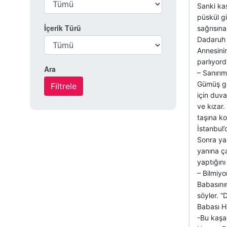
Sanki kaş
püskül gi
İçerik Türü
sağrısına
Dadaruh d
Annesinin
parlıyord
Ara
– Sanırım
Gümüş gib
için duva
ve kızar.
taşına ko
İstanbul’
Sonra yal
yanına ça
yaptığını
– Bilmiyo
Babasının
söyler. “
Babası Ha
-Bu kaşağ