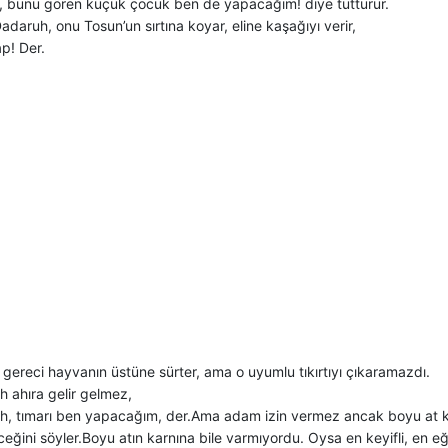
 bunu gören küçük çocuk ben de yapacağım! diye tutturur.
adaruh, onu Tosun’un sırtına koyar, eline kaşağıyı verir,
p! Der.
gereci hayvanın üstüne sürter, ama o uyumlu tıkırtıyı çıkaramazdı.
 ahıra gelir gelmez,
h, tımarı ben yapacağım, der.Ama adam izin vermez ancak boyu at 
eğini söyler.Boyu atın karnına bile varmıyordu. Oysa en keyifli, en e