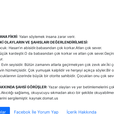
ANA FİKRİ:
Yalan söylemek insana zarar verir.
Kİ OLAYLARIN VE ŞAHISLARI DEĞERLENDİRİLMESİ:
uk: Hasan’ın abisidir.babasından çok korkar.Atları çok sever.
üçük kardeştir.O da babasından çok korkar ve atları çok sever.Geçird
r.
Evin seyisidir. Bütün zamanını atlarla geçirmekyen çok zevk alır.İki
vin hizmetçisidir. Çok yumuşak kalplidir ve herşeyi açıkça söyler.Bir
cuklarının üzerinde büyük bir otorite sahibidir. Çocukları onu çok s
.
AKKINDA ŞAHSİ GÖRÜŞLER:
Yazar olayları ve yer betimlemelerini ço
.Akıcılığı sağlamış, okuyucuyu sıkmadan akıcı bir şekilde okuyabilme
lerini sergilemiştir. kaynak:domat.us
lar
Facebok İle Yorum Yap
İçerik Hakkında