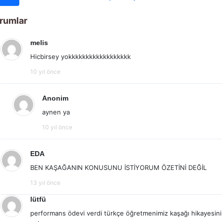
rumlar
melis
Hicbirsey yokkkkkkkkkkkkkkkkkk
10 yıl önce
Anonim
aynen ya
10 yıl önce
EDA
BEN KAŞAĞANIN KONUSUNU İSTİYORUM ÖZETİNİ DEĞİL
13 yıl önce
lütfü
performans ödevi verdi türkçe öğretmenimiz kaşağı hikayesini