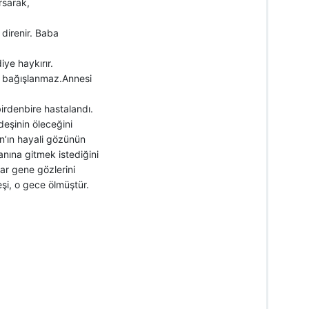
rsarak,
direnir. Baba
ye haykırır.
da bağışlanmaz.Annesi
birdenbire hastalandı.
eşinin öleceğini
’ın hayali gözünün
yanına gitmek istediğini
ar gene gözlerini
şi, o gece ölmüştür.