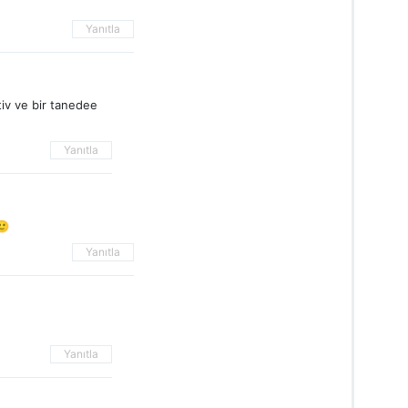
Yanıtla
tiv ve bir tanedee
Yanıtla
🙂
Yanıtla
Yanıtla