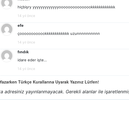
hiçbişry yyyyyyyyyyyyyooooooooooooookkkkkkkkkkkk
14 yıl önce
efe
çoooooooooookkkkkkkkkkkk uzunnnnnnnnnn
14 yıl önce
fındık
idare eder işte…
14 yıl önce
azarken Türkçe Kurallarına Uyarak Yazınız Lütfen!
a adresiniz yayınlanmayacak.
Gerekli alanlar
ile işaretlenmi