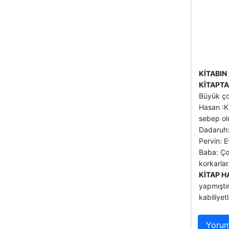
KİTABIN 
KİTAPTA
Büyük çoc
Hasan :K
sebep olu
Dadaruh: 
Pervin: E
Baba: Ço
korkarlar
KİTAP H
yapmıştır
kabiliyet
Yorum