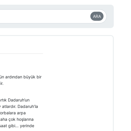
ARA
nün ardından büyük bir
r.
artık Dadaruh’un
 atlardır. Dadaruh’la
.Torbalara arpa
daha çok hoşlarına
 saat gibi… yerinde