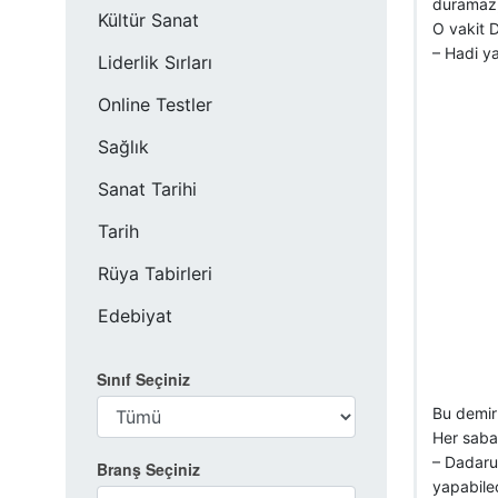
duramaz,
Kültür Sanat
O vakit D
– Hadi ya
Liderlik Sırları
Online Testler
Sağlık
Sanat Tarihi
Tarih
Rüya Tabirleri
Edebiyat
Sınıf Seçiniz
Bu demir 
Her sabah
– Dadaru
Branş Seçiniz
yapabilec