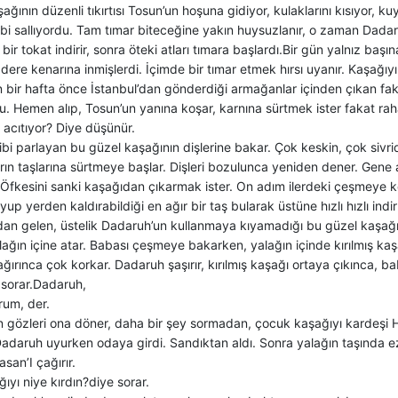
ağının düzenli tıkırtısı Tosun’un hoşuna gidiyor, kulaklarını kısıyor, 
bi sallıyordu. Tam tımar biteceğine yakın huysuzlanır, o zaman Dadaru
 bir tokat indirir, sonra öteki atları tımara başlardı.Bir gün yalnız başın
ere kenarına inmişlerdi. İçimde bir tımar etmek hırsı uyanır. Kaşağıyı
 bir hafta önce İstanbul’dan gönderdiği armağanlar içinden çıkan fakfon
u. Hemen alıp, Tosun’un yanına koşar, karnına sürtmek ister fakat ra
 acıtıyor? Diye düşünür.
i parlayan bu güzel kaşağının dişlerine bakar. Çok keskin, çok sivrid
rın taşlarına sürtmeye başlar. Dişleri bozulunca yeniden dener. Gene a
 Öfkesini sanki kaşağıdan çıkarmak ister. On adım ilerdeki çeşmeye k
yup yerden kaldırabildiği en ağır bir taş bularak üstüne hızlı hızlı ind
dan gelen, üstelik Dadaruh’un kullanmaya kıyamadığı bu güzel kaşağıy
ağın içine atar. Babası çeşmeye bakarken, yalağın içinde kırılmış kaş
ğırınca çok korkar. Dadaruh şaşırır, kırılmış kaşağı ortaya çıkınca, b
 sorar.Dadaruh,
rum, der.
 gözleri ona döner, daha bir şey sormadan, çocuk kaşağıyı kardeşi Ha
Dadaruh uyurken odaya girdi. Sandıktan aldı. Sonra yalağın taşında ez
san’I çağırır.
ıyı niye kırdın?diye sorar.