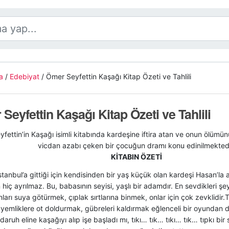
a
/
Edebiyat
/
Ömer Seyfettin Kaşağı Kitap Özeti ve Tahlili
Seyfettin Kaşağı Kitap Özeti ve Tahlili
fettin’in Kaşağı isimli kitabında kardeşine iftira atan ve onun ölümü
vicdan azabı çeken bir çocuğun dramı konu edinilmektedi
KİTABIN ÖZETİ
stanbul’a gittiği için kendisinden bir yaş küçük olan kardeşi Hasan’la 
hiç ayrılmaz. Bu, babasının seyisi, yaşlı bir adamdır. En sevdikleri şey
onları suya götürmek, çıplak sırtlarına binmek, onlar için çok zevklidir
yemliklere ot doldurmak, gübreleri kaldırmak eğlenceli bir oyundan 
daruh eline kaşağıyı alıp işe başladı mı, tıkı… tık… tıkı… tık… tıpkı bir