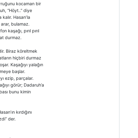
kuyruğunu kocaman bir
h, “Höyt..” diye
a kalır. Hasan’la
 arar, bulamaz.
 kaşağı, pırıl pırıl
hat durmaz.
ir. Biraz köreltmek
tların hiçbiri durmaz
oşar. Kaşağıyı yalağın
irmeye başlar.
ı ezip, parçalar.
ağıyı görür; Dadaruh’a
abası bunu kimin
san’ın kırdığını
di” der.