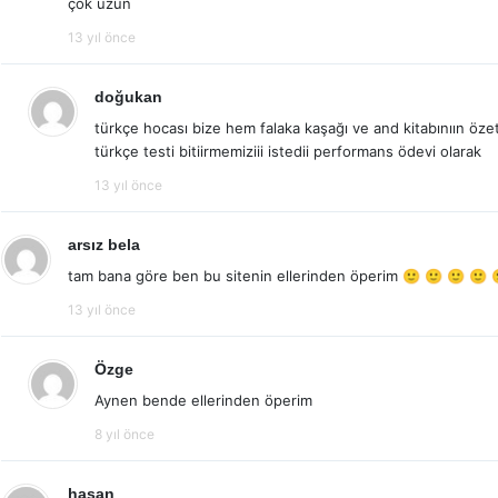
çok uzun
13 yıl önce
doğukan
türkçe hocası bize hem falaka kaşağı ve and kitabınıın öze
türkçe testi bitiirmemiziii istedii performans ödevi olarak
13 yıl önce
arsız bela
tam bana göre ben bu sitenin ellerinden öperim 🙂 🙂 🙂 🙂 
13 yıl önce
Özge
Aynen bende ellerinden öperim
8 yıl önce
hasan