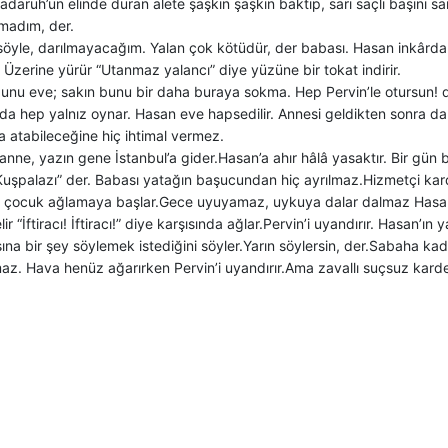
daruh’un elinde duran alete şaşkın şaşkın baktıp, sarı saçlı başını sa
rmadım, der.
söyle, darılmayacağım. Yalan çok kötüdür, der babası. Hasan inkârda 
. Üzerine yürür “Utanmaz yalancı” diye yüzüne bir tokat indirir.
unu eve; sakın bunu bir daha buraya sokma. Hep Pervin’le otursun! di
rda hep yalnız oynar. Hasan eve hapsedilir. Annesi geldikten sonra 
ra atabileceğine hiç ihtimal vermez.
l anne, yazın gene İstanbul’a gider.Hasan’a ahır hâlâ yasaktır. Bir gün 
Kuşpalazı” der. Babası yatağın başucundan hiç ayrılmaz.Hizmetçi kard
e çocuk ağlamaya başlar.Gece uyuyamaz, uykuya dalar dalmaz Hasan
ir “İftiracı! İftiracı!” diye karşısında ağlar.Pervin’i uyandırır. Hasan’ın 
na bir şey söylemek istediğini söyler.Yarın söylersin, der.Sabaha kad
z. Hava henüz ağarırken Pervin’i uyandırır.Ama zavallı suçsuz karde