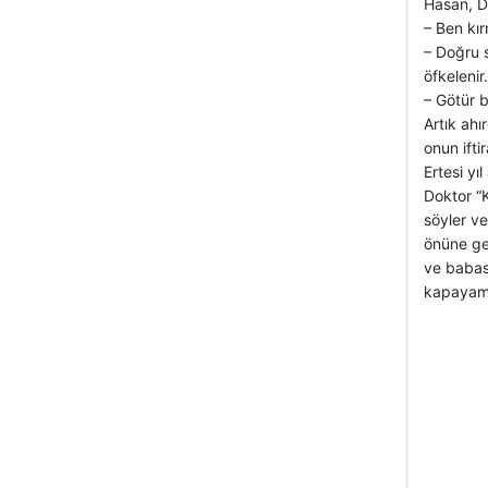
Hasan, Da
– Ben kı
– Doğru 
öfkelenir
– Götür b
Artık ahı
onun ifti
Ertesi yı
Doktor “
söyler v
önüne gel
ve babası
kapayama