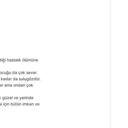
iği hastalık ölümüne
 çocuğu da çok sever.
 o kadar da sulugözdür.
ever ama ondan çok
k güzel ve yerinde
si için bütün imkan ve