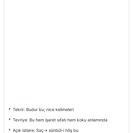
ª Tekrir: Budur bu; nice kelimeleri
ª Tevriye: Bu hem işaret sıfatı hem koku anlamında
ª Açık istiare: Saç-> sünbül-i hôş bu