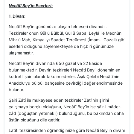
Necâtî Bey’in Eserleri:
1. Divan:
Necâtî Bey’in günümüze ulaşan tek eseri divanıdır.
Tezkireler onun Gül ü Bülbül, Gül ü Saba, Leylâ ile Mecnûn,
Mihr ü Mah, Kimya-yı Saadet Tercümesi (İmam-ı Gazali) gibi
eserleri olduğunu söylemekteyse de hiçbiri günümüze
ulaşmamıştır.
Necâtî Bey’in divanında 650 gazel ve 22 kaside
bulunmaktadır. Devrin tezkireleri Necâtî Bey’i dönemin en
kudretli şairi olarak takdim ederler. Âşık Çelebi Necâtî’nin
Anadolu’yu bülbül bahçesine çevirdiği değerlendirmesinde
bulunur.
Şairi Zâtî ile mukayese eden tezkireler Zâtî’nin şiirini
çalışmaya borçlu olduğunu, Necâtî Bey’in ise şâir-i mâder-
zâd (doğuştan yetenekli) bulunduğunu, bu bakımdan daha
üstün olduğunu dile getirir.
Latifi tezkiresinden öğrendiğimize göre Necâtî Bey’in divanı