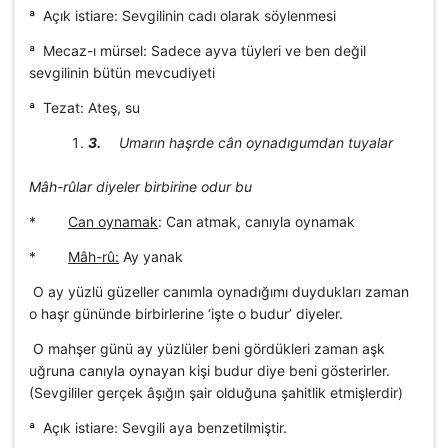
ª Açık istiare: Sevgilinin cadı olarak söylenmesi
ª Mecaz-ı mürsel: Sadece ayva tüyleri ve ben değil
sevgilinin bütün mevcudiyeti
ª Tezat: Ateş, su
3.
Umarın haşrde cân oynadıgumdan tuyalar
Mâh-rûlar diyeler birbirine odur bu
*
Can oynamak
: Can atmak, canıyla oynamak
*
Mâh-rû:
Ay yanak
 O ay yüzlü güzeller canımla oynadığımı duydukları zaman
o haşr gününde birbirlerine ‘işte o budur’ diyeler.
 O mahşer günü ay yüzlüler beni gördükleri zaman aşk
uğruna canıyla oynayan kişi budur diye beni gösterirler.
(Sevgililer gerçek âşığın şair olduğuna şahitlik etmişlerdir)
ª Açık istiare: Sevgili aya benzetilmiştir.