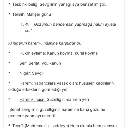
ª Teşbih-i beliğ: Sevgilinin yanağı aya benzetilmiştir.
ª Telmih: Mahşer günü
4.
Gözümün penceresin yapmaga hükm eyledi
şer’
Ki nigârun harem-i hüsnine karşudur bu
*
Hükm eyleme:
Kanun koyma, kural koyma
*
Şer’:
Şeriat, yol, kanun
*
Nigâr:
Sevgili
*
Harem:
Yabancılara yasak olan; hususen kadınların
olduğu erkeklerin görmediği yer
*
Harem-i hüsn:
Güzelliğin mahrem yeri
 Şeriat sevgilinin güzelliğinin haremine karşı gözüme
pencere yapmayı emretti.
ª Tevcîh(Muhtemelü’z- zıddeyn) Hem olumlu hem olumsuz