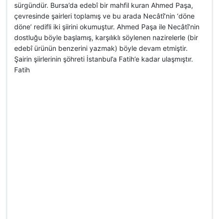
sürgündür. Bursa’da edebî bir mahfil kuran Ahmed Paşa,
çevresinde şairleri toplamış ve bu arada Necâtî’nin ‘döne
döne’ redifli iki şiirini okumuştur. Ahmed Paşa ile Necâtî’nin
dostluğu böyle başlamış, karşılıklı söylenen nazirelerle (bir
edebî ürünün benzerini yazmak) böyle devam etmiştir.
Şairin şiirlerinin şöhreti İstanbul’a Fatih’e kadar ulaşmıştır.
Fatih