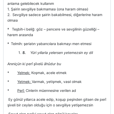
anlama gelebilecek kullanım
1. Şairin sevgiliye bakmaması (ona haram olması)
2. Sevgiliye sadece şairin bakabilmesi, diğerlerine haram
olması
ª Teşbih-i beliğ: göz – pencere ve sevgilinin güzelliği –
harem arasında
ª Telmih: şeriatın yabancılara bakmayı men etmesi
5.
Yüri yıllarla yelersen yetemezsin ey dil
Anıniçün ki perî şîvelü âhûdur bu
*
Yelmek:
Koşmak, acele etmek
*
Yetmek:
Varmak, yetişmek, vasıl olmak
*
Perî:
Cinlerin müennesine verilen ad
 Ey gönül yıllarca acele edip, koşup peşinden gitsen de perî
şiveli bir ceylan olduğu için o sevgiliye yetişemezsin
 Soyut olan perîyi soyut olan gönül kovalar.