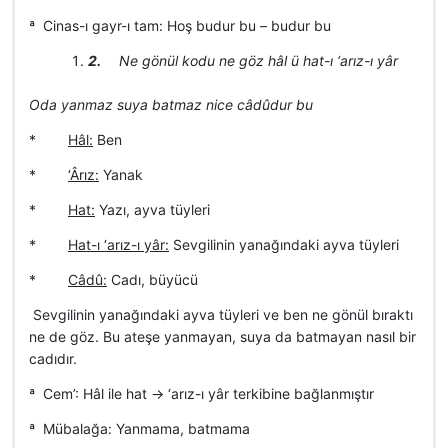
ª Cinas-ı gayr-ı tam: Hoş budur bu – budur bu
2.
Ne gönül kodu ne göz hâl ü hat-ı ‘arız-ı yâr
Oda yanmaz suya batmaz nice câdûdur bu
*
Hâl:
Ben
*
‘Ârız:
Yanak
*
Hat:
Yazı, ayva tüyleri
*
Hat-ı ‘arız-ı yâr:
Sevgilinin yanağındaki ayva tüyleri
*
Câdû:
Cadı, büyücü
 Sevgilinin yanağındaki ayva tüyleri ve ben ne gönül bıraktı
ne de göz. Bu ateşe yanmayan, suya da batmayan nasıl bir
cadıdır.
ª Cem’: Hâl ile hat -> ‘arız-ı yâr terkibine bağlanmıştır
ª Mübalağa: Yanmama, batmama