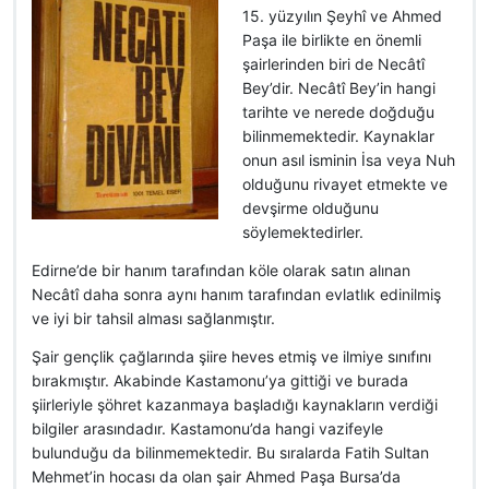
15. yüzyılın Şeyhî ve Ahmed
Paşa ile birlikte en önemli
şairlerinden biri de Necâtî
Bey’dir. Necâtî Bey’in hangi
tarihte ve nerede doğduğu
bilinmemektedir. Kaynaklar
onun asıl isminin İsa veya Nuh
olduğunu rivayet etmekte ve
devşirme olduğunu
söylemektedirler.
Edirne’de bir hanım tarafından köle olarak satın alınan
Necâtî daha sonra aynı hanım tarafından evlatlık edinilmiş
ve iyi bir tahsil alması sağlanmıştır.
Şair gençlik çağlarında şiire heves etmiş ve ilmiye sınıfını
bırakmıştır. Akabinde Kastamonu’ya gittiği ve burada
şiirleriyle şöhret kazanmaya başladığı kaynakların verdiği
bilgiler arasındadır. Kastamonu’da hangi vazifeyle
bulunduğu da bilinmemektedir. Bu sıralarda Fatih Sultan
Mehmet’in hocası da olan şair Ahmed Paşa Bursa’da