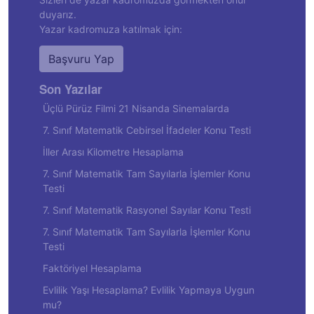
duyarız.
Yazar kadromuza katılmak için:
Başvuru Yap
Son Yazılar
Üçlü Pürüz Filmi 21 Nisanda Sinemalarda
7. Sınıf Matematik Cebirsel İfadeler Konu Testi
İller Arası Kilometre Hesaplama
7. Sınıf Matematik Tam Sayılarla İşlemler Konu
Testi
7. Sınıf Matematik Rasyonel Sayılar Konu Testi
7. Sınıf Matematik Tam Sayılarla İşlemler Konu
Testi
Faktöriyel Hesaplama
Evlilik Yaşı Hesaplama? Evlilik Yapmaya Uygun
mu?