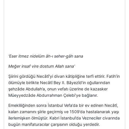
‘Eser itmez nidelüm âh-ı seher-gâh sana
Meğer insaf vire dostum Allah sana’
Şiirini gördüğü Necâtî’yi divan kâtipliğine terfi ettirir. Fatih’in
ölümüyle birlikte Necâtî Bey II. Bâyezîd’in oğullarından
şehzâde Abdullah’a, onun vefatı üzerine de kazasker
Müeyyedzâde Abdurrahman Çelebi’ye bağlanır.
Emekliliğinden sonra İstanbul Vefa’da bir ev edinen Necâtî,
kalan zamanını şiirle geçirmiş ve 1509’da hastalanarak yaşı
ilerlemişken ölmüştür. Kabri İstanbul’da Vezneciler civarında
bugün manifaturacılar çarşısının olduğu yerdedir.