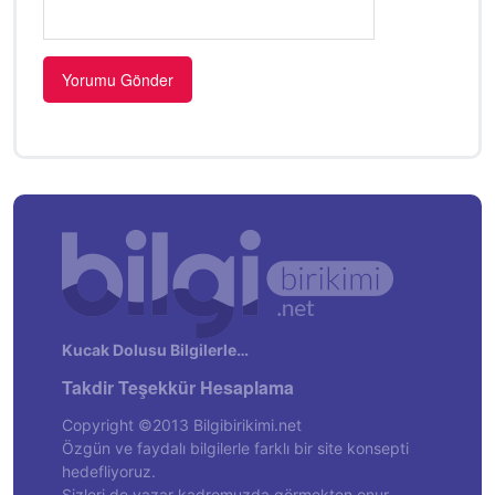
Kucak Dolusu Bilgilerle…
Takdir Teşekkür Hesaplama
Copyright ©2013 Bilgibirikimi.net
Özgün ve faydalı bilgilerle farklı bir site konsepti
hedefliyoruz.
Sizleri de yazar kadromuzda görmekten onur