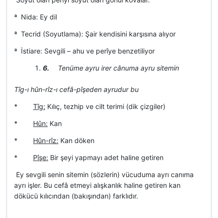
ª Nida: Ey dil
ª Tecrid (Soyutlama): Şair kendisini karşısına alıyor
ª İstiare: Sevgili – ahu ve perîye benzetiliyor
6.
Tenüme ayru irer cânuma ayru sitemin
Tîg-ı hûn-rîz-ı cefâ-pîşeden ayrudur bu
*
Tîg:
Kılıç, tezhip ve cilt terimi (dik çizgiler)
*
Hûn:
Kan
*
Hûn-rîz:
Kan döken
*
Pîşe:
Bir şeyi yapmayı adet haline getiren
 Ey sevgili senin sitemin (sözlerin) vücuduma ayrı canıma
ayrı işler. Bu cefâ etmeyi alışkanlık haline getiren kan
dökücü kılıcından (bakışından) farklıdır.