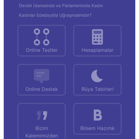
Devlet İdaresinde ve Parlamentoda Kadın
Kadınlar Edebiyatla Uğraşmalımıdır?
Online Testler
Hesaplamalar
Online Destek
Rüya Tabirleri
Bizim
Bilsem Hazırlık
Kalemimizden