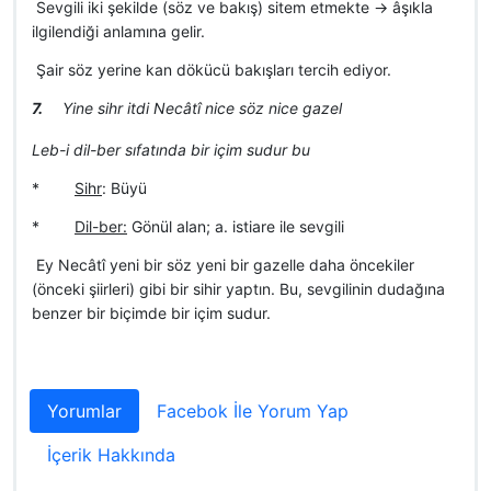
 Sevgili iki şekilde (söz ve bakış) sitem etmekte -> âşıkla
ilgilendiği anlamına gelir.
 Şair söz yerine kan dökücü bakışları tercih ediyor.
7.
Yine sihr itdi Necâtî nice söz nice gazel
Leb-i dil-ber sıfatında bir içim sudur bu
*
Sihr
: Büyü
*
Dil-ber:
Gönül alan; a. istiare ile sevgili
 Ey Necâtî yeni bir söz yeni bir gazelle daha öncekiler
(önceki şiirleri) gibi bir sihir yaptın. Bu, sevgilinin dudağına
benzer bir biçimde bir içim sudur.
Yorumlar
Facebok İle Yorum Yap
İçerik Hakkında