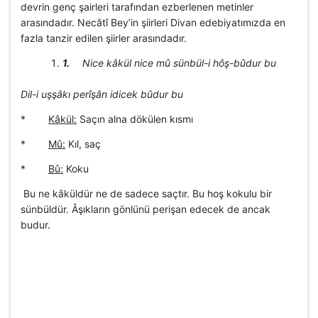
devrin genç şairleri tarafından ezberlenen metinler
arasındadır. Necâtî Bey’in şiirleri Divan edebiyatımızda en
fazla tanzir edilen şiirler arasındadır.
1.
Nice kâkül nice mû sünbül-i hôş-bûdur bu
Dil-i uşşâkı perîşân idicek bûdur bu
*
Kâkül:
Saçın alna dökülen kısmı
*
Mû:
Kıl, saç
*
Bû:
Koku
 Bu ne kâküldür ne de sadece saçtır. Bu hoş kokulu bir
sünbüldür. Âşıkların gönlünü perişan edecek de ancak
budur.