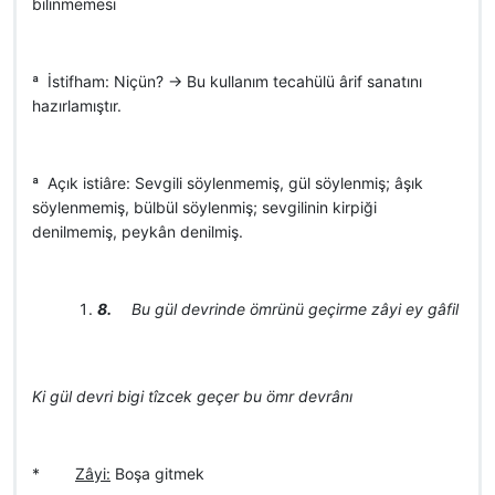
bilinmemesi
ª İstifham: Niçün? -> Bu kullanım tecahülü ârif sanatını
hazırlamıştır.
ª Açık istiâre: Sevgili söylenmemiş, gül söylenmiş; âşık
söylenmemiş, bülbül söylenmiş; sevgilinin kirpiği
denilmemiş, peykân denilmiş.
8.
Bu gül devrinde ömrünü geçirme zâyi ey gâfil
Ki gül devri bigi tîzcek geçer bu ömr devrânı
*
Zâyi:
Boşa gitmek