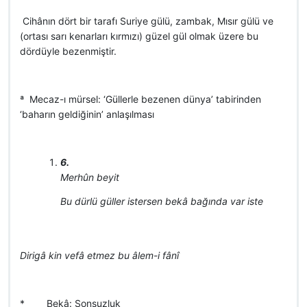
 Cihânın dört bir tarafı Suriye gülü, zambak, Mısır gülü ve
(ortası sarı kenarları kırmızı) güzel gül olmak üzere bu
dördüyle bezenmiştir.
ª Mecaz-ı mürsel: ‘Güllerle bezenen dünya’ tabirinden
‘baharın geldiğinin’ anlaşılması
6.
Merhûn beyit
Bu dürlü güller istersen bekâ bağında var iste
Dirigâ kin vefâ etmez bu âlem-i fânî
*
Bekâ
: Sonsuzluk