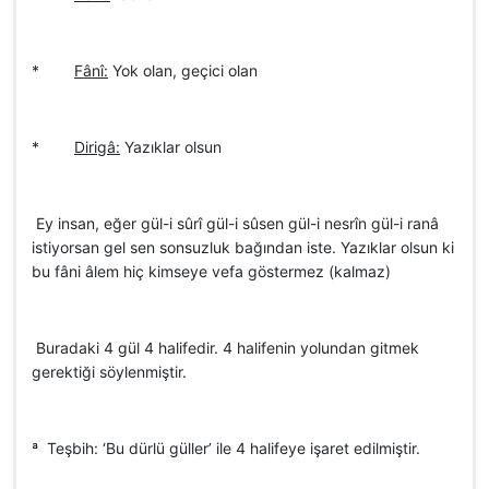
*
Fânî:
Yok olan, geçici olan
*
Dirigâ:
Yazıklar olsun
 Ey insan, eğer gül-i sûrî gül-i sûsen gül-i nesrîn gül-i ranâ
istiyorsan gel sen sonsuzluk bağından iste. Yazıklar olsun ki
bu fâni âlem hiç kimseye vefa göstermez (kalmaz)
 Buradaki 4 gül 4 halifedir. 4 halifenin yolundan gitmek
gerektiği söylenmiştir.
ª Teşbih: ‘Bu dürlü güller’ ile 4 halifeye işaret edilmiştir.