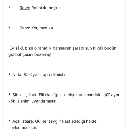
*
Revh:
Rahatlık, hoşluk
*
Sahn:
Yer, mıntıka
 Ey sâkî, bize o rahatlık bahşeden şarabı sun ki gül bugün
gül bahçesini bezemiştir.
ª Nida: Sâkî’ye hitap edilmiştir.
ª Şibh-i iştikak: Fiil olan ‘gül’ ile çiçek anlamındaki ‘gül’ aynı
kök izlenimi uyandırmıştır.
ª Açık istiâre: Gül ile ‘sevgili’ kast edildiği halde
söylenmemiştir.