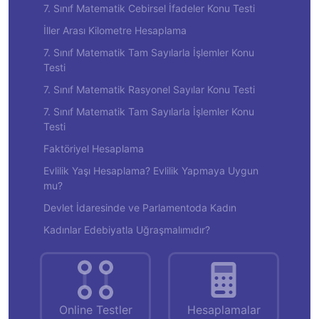
7. Sınıf Matematik Cebirsel İfadeler Konu Testi
İller Arası Kilometre Hesaplama
7. Sınıf Matematik Tam Sayılarla İşlemler Konu
Testi
7. Sınıf Matematik Rasyonel Sayılar Konu Testi
7. Sınıf Matematik Tam Sayılarla İşlemler Konu
Testi
Faktöriyel Hesaplama
Evlilik Yaşı Hesaplama? Evlilik Yapmaya Uygun
mu?
Devlet İdaresinde ve Parlamentoda Kadın
Kadınlar Edebiyatla Uğraşmalımıdır?
Online Testler
Hesaplamalar