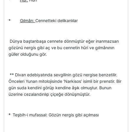
*
Gılmân:
Cennetteki delikanlılar
 Dünya baştanbaşa cennete dönmüştür eğer inanmazsan
gözünü nergis gibi aç ve bu cennetin hûri ve gılmânının
güller olduğunu gör.
 ** Divan edebiyatında sevgilinin gözü nergise benzetilir.
Önceleri Yunan mitolojisinde ‘Narkisos’ isimli bir prenstir. Bir
gün suda kendini görüp kendine âşık olmuştur. Bunun
üzerine cezalandırılıp çiçeğe dönüşmüştür.
ª Teşbih-i mufassal: Gözün nergis gibi açılması