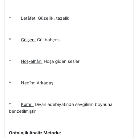
*
Letâfet:
Güzellik, tazelik
*
Gülşen:
Gül bahçesi
*
Hoş-elhân:
Hoşa giden sesler
*
Nedîm:
Arkadaş
*
Kumrı:
Divan edebiyatında sevgilinin boynuna
benzetilmiştir
Ontolojik Analiz Metodu: