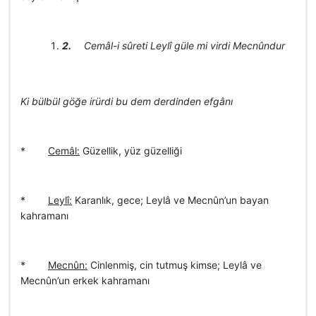
2.
Cemâl-i sûreti Leylî güle mi virdi Mecnûndur
Ki bülbül göğe irürdi bu dem derdinden efgânı
*
Cemâl:
Güzellik, yüz güzelliği
*
Leylî:
Karanlık, gece; Leylâ ve Mecnûn’un bayan
kahramanı
*
Mecnûn:
Cinlenmiş, cin tutmuş kimse; Leylâ ve
Mecnûn’un erkek kahramanı