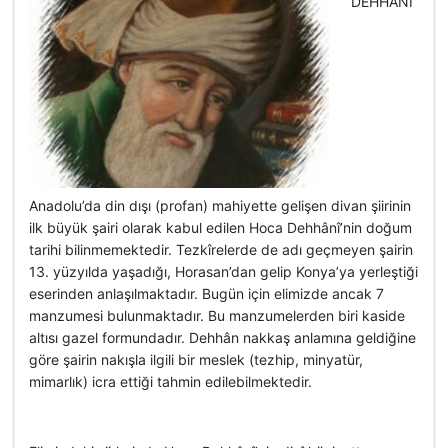
DEHHÂNÎ
Anadolu’da din dışı (profan) mahiyette gelişen divan şiirinin
ilk büyük şairi olarak kabul edilen Hoca Dehhânî’nin doğum
tarihi bilinmemektedir. Tezkîrelerde de adı geçmeyen şairin
13. yüzyılda yaşadığı, Horasan’dan gelip Konya’ya yerleştiği
eserinden anlaşılmaktadır. Bugün için elimizde ancak 7
manzumesi bulunmaktadır. Bu manzumelerden biri kaside
altısı gazel formundadır. Dehhân nakkaş anlamına geldiğine
göre şairin nakışla ilgili bir meslek (tezhip, minyatür,
mimarlık) icra ettiği tahmin edilebilmektedir.