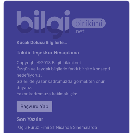
Kucak Dolusu Bilgilerle…
Takdir Teşekkür Hesaplama
Copyright ©2013 Bilgibirikimi.net
Özgün ve faydalı bilgilerle farklı bir site konsepti
hedefliyoruz.
Sizleri de yazar kadromuzda görmekten onur
duyarız.
Yazar kadromuza katılmak için:
Başvuru Yap
Son Yazılar
Üçlü Pürüz Filmi 21 Nisanda Sinemalarda