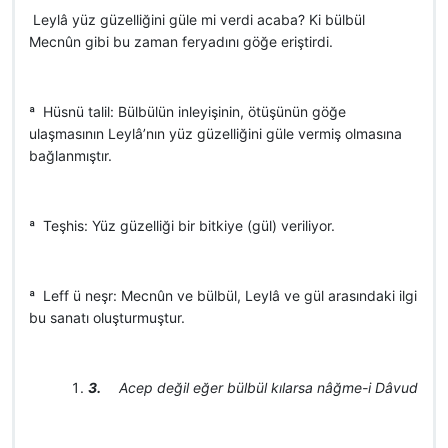
 Leylâ yüz güzelliğini güle mi verdi acaba? Ki bülbül
Mecnûn gibi bu zaman feryadını göğe eriştirdi.
ª Hüsnü talil: Bülbülün inleyişinin, ötüşünün göğe
ulaşmasının Leylâ’nın yüz güzelliğini güle vermiş olmasına
bağlanmıştır.
ª Teşhis: Yüz güzelliği bir bitkiye (gül) veriliyor.
ª Leff ü neşr: Mecnûn ve bülbül, Leylâ ve gül arasındaki ilgi
bu sanatı oluşturmuştur.
3.
Acep değil eğer bülbül kılarsa nâğme-i Dâvud