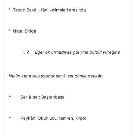
ª Tezat: Bekâ – fâni kelimeleri arasında
ª Nida: Dirigâ
7.
Eğer ok urmadıysa gül yine bülbül yüreğine
Niçün kana bulaşubdur ser-â-ser cümle peykânı
*
Ser-â-ser
: Baştanbaşa
*
Peykân
: Okun ucu, temren, kirpik