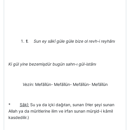
1.
Sun ey sâkî güle güle bize ol revh-i reyhânı
Ki gül yine bezemişdür bugün sahn-ı gül-istânı
Vezin:
Mefâîlün- Mefâîlün- Mefâîlün- Mefâîlün
*
Sâkî:
Su ya da içki dağıtan, sunan (Her şeyi sunan
Allah ya da müritlerine ilim ve irfan sunan mürşid-i kâmil
kasdedilir.)