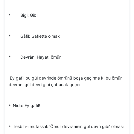
*
Bigi:
Gibi
*
Gâfil:
Gaflette olmak
*
Devrân
: Hayat, ömür
 Ey gafil bu gül devrinde ömrünü boşa geçirme ki bu ömür
devranı gül devri gibi çabucak geçer.
ª Nida: Ey gafil!
ª Teşbih-i mufassal: ‘Ömür devranının gül devri gibi’ olması