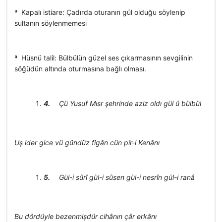
ª Kapalı istiare: Çadırda oturanın gül olduğu söylenip
sultanın söylenmemesi
ª Hüsnü talil: Bülbülün güzel ses çıkarmasının sevgilinin
söğüdün altında oturmasına bağlı olması.
4.
Çü Yusuf Mısr şehrinde aziz oldı gül ü bülbül
Uş ider gice vü gündüz figân cün pîr-i Kenânı
5.
Gül-i sûrî gül-i sûsen gül-i nesrîn gül-i ranâ
Bu dördüyle bezenmişdür cihânın çâr erkânı