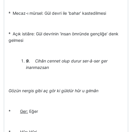
ª Mecaz-ı mürsel: Gül devri ile ‘bahar’ kastedilmesi
ª Açık istiâre: Gül devrinin ‘insan ömründe gençliğe’ denk
gelmesi
9.
Cihân cennet olup durur ser-â-ser ger
inanmazsan
Gözün nergis gibi aç gör ki güldür hûr u gılmân
*
Ger:
Eğer
*
Hûr:
Hûri