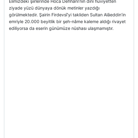
Elimizdeki şiirlerinde Hoca Dehhânî’nin dinî hüviyetten
ziyade yüzü dünyaya dönük metinler yazdığı
görülmektedir. Şairin Firdevsî’yi takliden Sultan Alâeddin’in
emriyle 20.000 beyitlik bir şeh-nâme kaleme aldığı rivayet
ediliyorsa da eserin günümüze nüshası ulaşmamıştır.