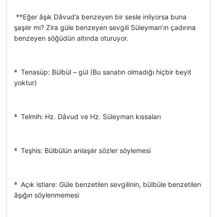
 **Eğer âşık Dâvud’a benzeyen bir sesle inliyorsa buna
şaşılır mı? Zira güle benzeyen sevgili Süleyman’ın çadırına
benzeyen söğüdün altında oturuyor.
ª Tenasüp: Bülbül – gül (Bu sanatın olmadığı hiçbir beyit
yoktur)
ª Telmih: Hz. Dâvud ve Hz. Süleyman kıssaları
ª Teşhis: Bülbülün anlaşılır sözler söylemesi
ª Açık istiare: Güle benzetilen sevgilinin, bülbüle benzetilen
âşığın söylenmemesi