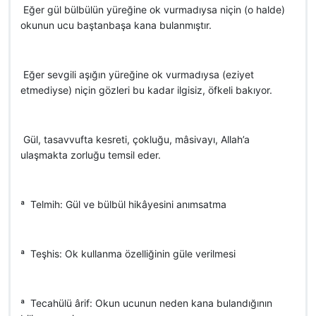
 Eğer gül bülbülün yüreğine ok vurmadıysa niçin (o halde)
okunun ucu baştanbaşa kana bulanmıştır.
 Eğer sevgili aşığın yüreğine ok vurmadıysa (eziyet
etmediyse) niçin gözleri bu kadar ilgisiz, öfkeli bakıyor.
 Gül, tasavvufta kesreti, çokluğu, mâsivayı, Allah’a
ulaşmakta zorluğu temsil eder.
ª Telmih: Gül ve bülbül hikâyesini anımsatma
ª Teşhis: Ok kullanma özelliğinin güle verilmesi
ª Tecahülü ârif: Okun ucunun neden kana bulandığının