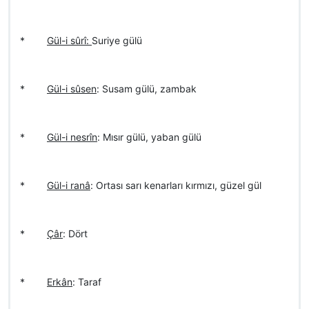
*
Gül-i sûrî:
Suriye gülü
*
Gül-i sûsen
: Susam gülü, zambak
*
Gül-i nesrîn
: Mısır gülü, yaban gülü
*
Gül-i ranâ
: Ortası sarı kenarları kırmızı, güzel gül
*
Çâr
: Dört
*
Erkân
: Taraf