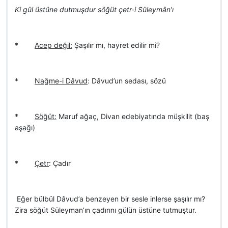
Ki gül üstüne dutmuşdur söğüt çetr-i Süleymân’ı
*
Acep değil:
Şaşılır mı, hayret edilir mi?
*
Nağme-i Dâvud
: Dâvud’un sedası, sözü
*
Söğüt:
Maruf ağaç, Divan edebiyatında müşkilit (baş
aşağı)
*
Çetr
: Çadır
 Eğer bülbül Dâvud’a benzeyen bir sesle inlerse şaşılır mı?
Zira söğüt Süleyman’ın çadırını gülün üstüne tutmuştur.