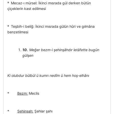
ª Mecaz-ı mürsel: İkinci mısrada gül derken bütün
çiçeklerin kast edilmesi
ª Teşbih-i beliğ: İkinci mısrada gülün hûri ve gılmâna
benzetilmesi
10.
Meğer bezm-i şehinşâhdır letâfette bugün
gülşen
Ki olubdur bülbül ü kumrı nedîm ü hem hoş-elhânı
*
Bezm:
Meclis
*
Şehinşah:
Şahlar şahı