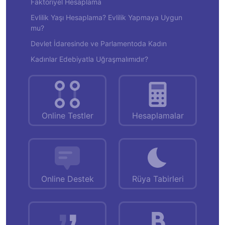
Faktöriyel Hesaplama
Evlilik Yaşı Hesaplama? Evlilik Yapmaya Uygun
mu?
Devlet İdaresinde ve Parlamentoda Kadın
Kadınlar Edebiyatla Uğraşmalımıdır?
Online Testler
Hesaplamalar
Online Destek
Rüya Tabirleri