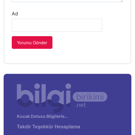
Ad
Kucak Dolusu Bilgilerle…
Takdir Teşekkür Hesaplama