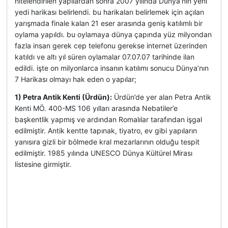
nitelendirilen yapılardan sonra 2007 yılında Dünya’nın yeni
yedi harikası belirlendi. bu harikaları belirlemek için açılan
yarışmada finale kalan 21 eser arasında geniş katılımlı bir
oylama yapıldı. bu oylamaya dünya çapında yüz milyondan
fazla insan gerek cep telefonu gerekse internet üzerinden
katıldı ve altı yıl süren oylamalar 07.07.07 tarihinde ilan
edildi. işte on milyonlarca insanın katılımı sonucu Dünya’nın
7 Harikası olmayı hak eden o yapılar;
1) Petra Antik Kenti (Ürdün):
Ürdün’de yer alan Petra Antik
Kenti MÖ. 400-MS 106 yılları arasında Nebatiler’e
başkentlik yapmış ve ardından Romalılar tarafından işgal
edilmiştir. Antik kentte tapınak, tiyatro, ev gibi yapıların
yanısıra gizli bir bölmede kral mezarlarının olduğu tespit
edilmiştir. 1985 yılında UNESCO Dünya Kültürel Mirası
listesine girmiştir.