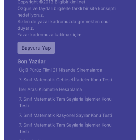
Copyright ©2013 Bilgibirikimi.net
Özgün ve faydalı bilgilerle farklı bir site konsepti
hedefliyoruz.
Sizleri de yazar kadromuzda görmekten onur
duyarız.
Yazar kadromuza katılmak için:
Başvuru Yap
Son Yazılar
Üçlü Pürüz Filmi 21 Nisanda Sinemalarda
7. Sınıf Matematik Cebirsel İfadeler Konu Testi
İller Arası Kilometre Hesaplama
7. Sınıf Matematik Tam Sayılarla İşlemler Konu
Testi
7. Sınıf Matematik Rasyonel Sayılar Konu Testi
7. Sınıf Matematik Tam Sayılarla İşlemler Konu
Testi