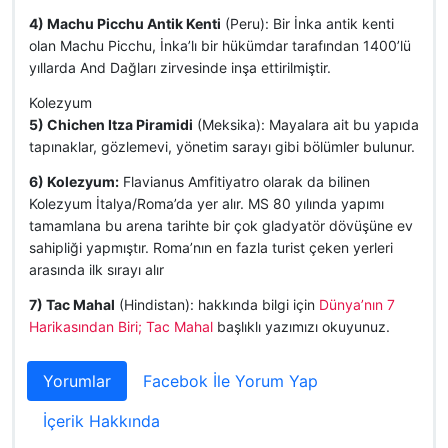
4) Machu Picchu Antik Kenti
(Peru): Bir İnka antik kenti
olan Machu Picchu, İnka’lı bir hükümdar tarafından 1400’lü
yıllarda And Dağları zirvesinde inşa ettirilmiştir.
Kolezyum
5) Chichen Itza Piramidi
(Meksika): Mayalara ait bu yapıda
tapınaklar, gözlemevi, yönetim sarayı gibi bölümler bulunur.
6) Kolezyum:
Flavianus Amfitiyatro olarak da bilinen
Kolezyum İtalya/Roma’da yer alır. MS 80 yılında yapımı
tamamlana bu arena tarihte bir çok gladyatör dövüşüne ev
sahipliği yapmıştır. Roma’nın en fazla turist çeken yerleri
arasında ilk sırayı alır
7) Tac Mahal
(Hindistan): hakkında bilgi için
Dünya’nın 7
Harikasından Biri; Tac Mahal
başlıklı yazımızı okuyunuz.
Yorumlar
Facebok İle Yorum Yap
İçerik Hakkında