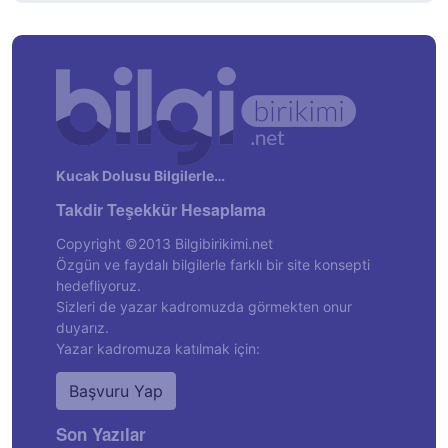
Kucak Dolusu Bilgilerle…
Takdir Teşekkür Hesaplama
Copyright ©2013 Bilgibirikimi.net
Özgün ve faydalı bilgilerle farklı bir site konsepti
hedefliyoruz.
Sizleri de yazar kadromuzda görmekten onur
duyarız.
Yazar kadromuza katılmak için:
Başvuru Yap
Son Yazılar