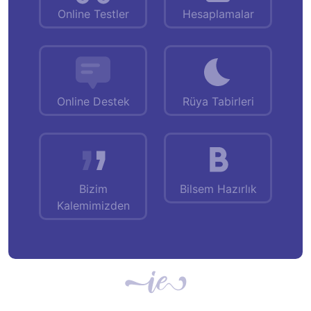
Online Testler
Hesaplamalar
Online Destek
Rüya Tabirleri
Bizim
Bilsem Hazırlık
Kalemimizden