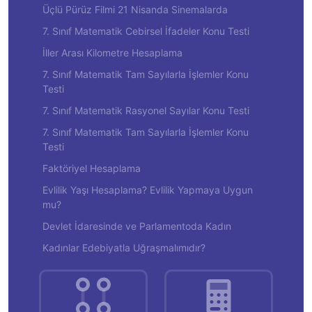
Üçlü Pürüz Filmi 21 Nisanda Sinemalarda
7. Sınıf Matematik Cebirsel İfadeler Konu Testi
İller Arası Kilometre Hesaplama
7. Sınıf Matematik Tam Sayılarla İşlemler Konu
Testi
7. Sınıf Matematik Rasyonel Sayılar Konu Testi
7. Sınıf Matematik Tam Sayılarla İşlemler Konu
Testi
Faktöriyel Hesaplama
Evlilik Yaşı Hesaplama? Evlilik Yapmaya Uygun
mu?
Devlet İdaresinde ve Parlamentoda Kadın
Kadınlar Edebiyatla Uğraşmalımıdır?