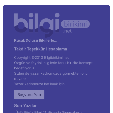
Kucak Dolusu Bilgilerle…
Takdir Teşekkür Hesaplama
Copyright ©2013 Bilgibirikimi.net
Özgün ve faydalı bilgilerle farklı bir site konsepti
hedefliyoruz.
Sizleri de yazar kadromuzda görmekten onur
duyarız.
Yazar kadromuza katılmak için:
Başvuru Yap
Son Yazılar
Üçlü Pürüz Filmi 21 Nisanda Sinemalarda