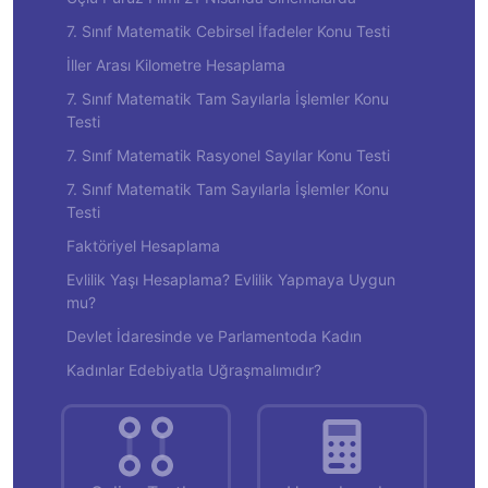
7. Sınıf Matematik Cebirsel İfadeler Konu Testi
İller Arası Kilometre Hesaplama
7. Sınıf Matematik Tam Sayılarla İşlemler Konu
Testi
7. Sınıf Matematik Rasyonel Sayılar Konu Testi
7. Sınıf Matematik Tam Sayılarla İşlemler Konu
Testi
Faktöriyel Hesaplama
Evlilik Yaşı Hesaplama? Evlilik Yapmaya Uygun
mu?
Devlet İdaresinde ve Parlamentoda Kadın
Kadınlar Edebiyatla Uğraşmalımıdır?