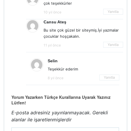
çok teşekkürler
Yanıtla
10 yıl önce
Cansu Ateş
Bu site çok güzel bir siteymiş.İyi yazmalar
çocuklar hoşçakalın.
Yanıtla
11 yıl önce
Selin
Teşekkür ederim
Yanıtla
8 yıl önce
Yorum Yazarken Türkçe Kurallarına Uyarak Yazınız
Lütfen!
E-posta adresiniz yayınlanmayacak.
Gerekli
alanlar
ile işaretlenmişlerdir