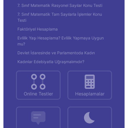
7. Sınıf Matematik Rasyonel Sayılar Konu Testi
7. Sınıf Matematik Tam Sayılarla İşlemler Konu
Testi
Faktöriyel Hesaplama
Evlilik Yaşı Hesaplama? Evlilik Yapmaya Uygun
mu?
Devlet İdaresinde ve Parlamentoda Kadın
Kadınlar Edebiyatla Uğraşmalımıdır?
Online Testler
Hesaplamalar