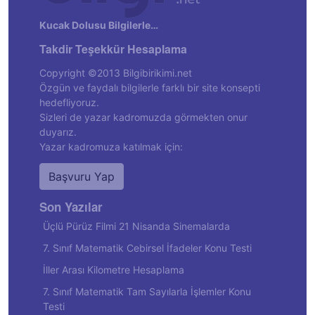
Kucak Dolusu Bilgilerle…
Takdir Teşekkür Hesaplama
Copyright ©2013 Bilgibirikimi.net
Özgün ve faydalı bilgilerle farklı bir site konsepti
hedefliyoruz.
Sizleri de yazar kadromuzda görmekten onur
duyarız.
Yazar kadromuza katılmak için:
Başvuru Yap
Son Yazılar
Üçlü Pürüz Filmi 21 Nisanda Sinemalarda
7. Sınıf Matematik Cebirsel İfadeler Konu Testi
İller Arası Kilometre Hesaplama
7. Sınıf Matematik Tam Sayılarla İşlemler Konu
Testi