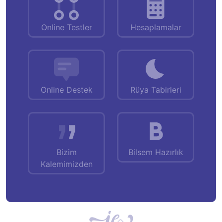
Online Testler
Hesaplamalar
Online Destek
Rüya Tabirleri
Bizim
Bilsem Hazırlık
Kalemimizden