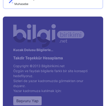
Muhasebe
Kucak Dolusu Bilgilerle…
Takdir Teşekkür Hesaplama
Copyright ©2013 Bilgibirikimi.net
Özgün ve faydalı bilgilerle farklı bir site konsepti
hedefliyoruz.
Sizleri de yazar kadromuzda görmekten onur
duyarız.
Yazar kadromuza katılmak için:
Başvuru Yap