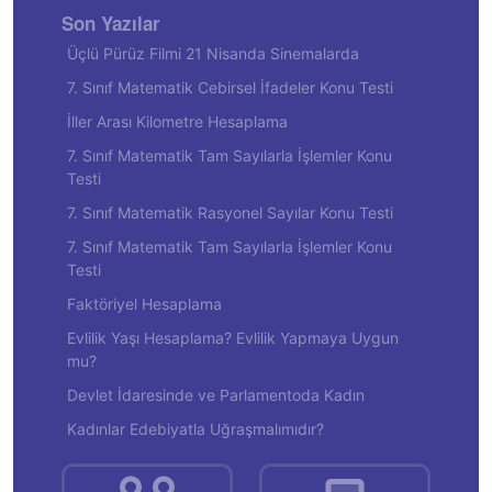
Son Yazılar
Üçlü Pürüz Filmi 21 Nisanda Sinemalarda
7. Sınıf Matematik Cebirsel İfadeler Konu Testi
İller Arası Kilometre Hesaplama
7. Sınıf Matematik Tam Sayılarla İşlemler Konu
Testi
7. Sınıf Matematik Rasyonel Sayılar Konu Testi
7. Sınıf Matematik Tam Sayılarla İşlemler Konu
Testi
Faktöriyel Hesaplama
Evlilik Yaşı Hesaplama? Evlilik Yapmaya Uygun
mu?
Devlet İdaresinde ve Parlamentoda Kadın
Kadınlar Edebiyatla Uğraşmalımıdır?