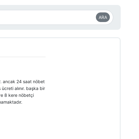
ARA
ır. ancak 24 saat nöbet
ücreti alınır. başka bir
 ve 8 kere nöbetçi
nmamaktadır.