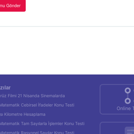
zılar
rüz Filmi 21 Nisanda Sinemalarda
f Matematik Cebirsel İfadeler Konu Testi
Online 
rası Kilometre Hesaplama
f Matematik Tam Sayılarla İşlemler Konu Testi
f Matematik Rasyonel Sayılar Konu Testi