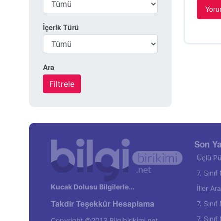
İçerik Türü
Ara
Son Ya
Üçlü Pü
7. Sını
Kucak Dolusu Bilgilerle…
İller A
Takdir Teşekkür Hesaplama
7. Sını
7. Sını
Copyright ©2013 Bilgibirikimi.net