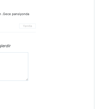
um .Gece pansiyonda
Yanıtla
şlerdir