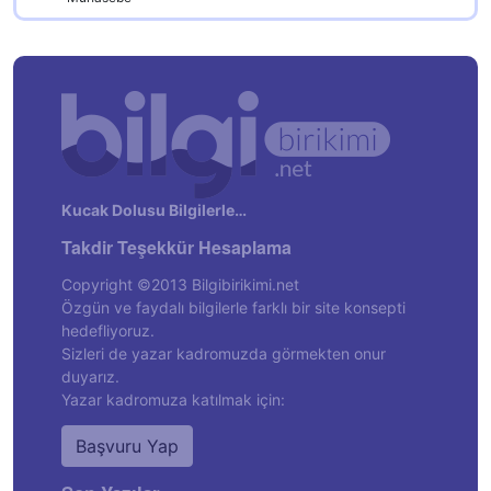
Kucak Dolusu Bilgilerle…
Takdir Teşekkür Hesaplama
Copyright ©2013 Bilgibirikimi.net
Özgün ve faydalı bilgilerle farklı bir site konsepti
hedefliyoruz.
Sizleri de yazar kadromuzda görmekten onur
duyarız.
Yazar kadromuza katılmak için:
Başvuru Yap