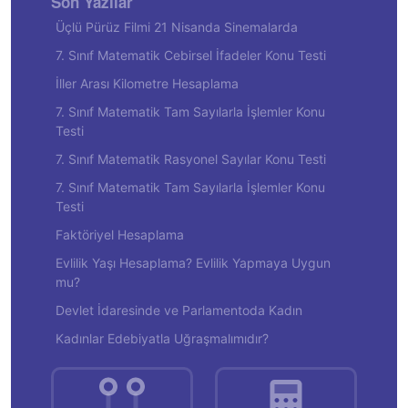
Son Yazılar
Üçlü Pürüz Filmi 21 Nisanda Sinemalarda
7. Sınıf Matematik Cebirsel İfadeler Konu Testi
İller Arası Kilometre Hesaplama
7. Sınıf Matematik Tam Sayılarla İşlemler Konu
Testi
7. Sınıf Matematik Rasyonel Sayılar Konu Testi
7. Sınıf Matematik Tam Sayılarla İşlemler Konu
Testi
Faktöriyel Hesaplama
Evlilik Yaşı Hesaplama? Evlilik Yapmaya Uygun
mu?
Devlet İdaresinde ve Parlamentoda Kadın
Kadınlar Edebiyatla Uğraşmalımıdır?