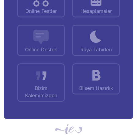
Online Testler
Hesaplamalar
Online Destek
Rüya Tabirleri
Bizim
Bilsem Hazırlık
Kalemimizden