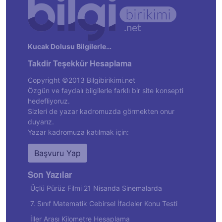
Kucak Dolusu Bilgilerle…
Takdir Teşekkür Hesaplama
Copyright ©2013 Bilgibirikimi.net
Özgün ve faydalı bilgilerle farklı bir site konsepti
hedefliyoruz.
Sizleri de yazar kadromuzda görmekten onur
duyarız.
Yazar kadromuza katılmak için:
Başvuru Yap
Son Yazılar
Üçlü Pürüz Filmi 21 Nisanda Sinemalarda
7. Sınıf Matematik Cebirsel İfadeler Konu Testi
İller Arası Kilometre Hesaplama