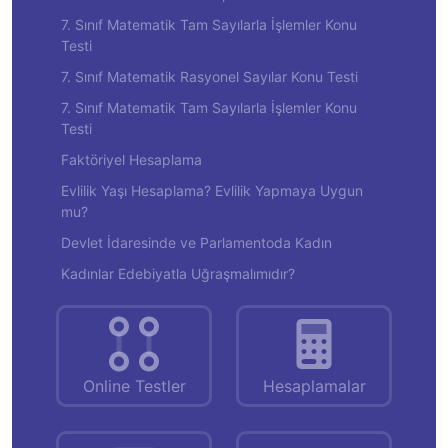
7. Sınıf Matematik Tam Sayılarla İşlemler Konu
Testi
7. Sınıf Matematik Rasyonel Sayılar Konu Testi
7. Sınıf Matematik Tam Sayılarla İşlemler Konu
Testi
Faktöriyel Hesaplama
Evlilik Yaşı Hesaplama? Evlilik Yapmaya Uygun
mu?
Devlet İdaresinde ve Parlamentoda Kadın
Kadınlar Edebiyatla Uğraşmalımıdır?
Online Testler
Hesaplamalar