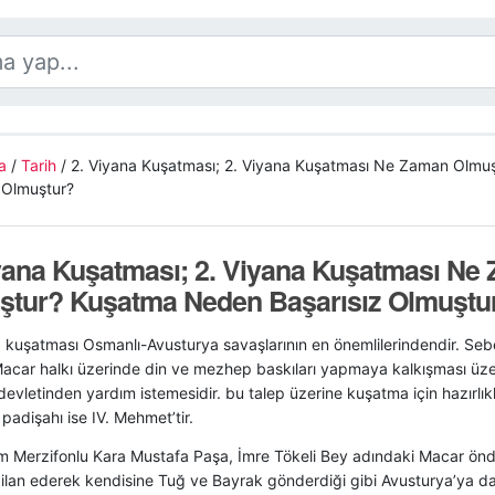
a
/
Tarih
/
2. Viyana Kuşatması; 2. Viyana Kuşatması Ne Zaman Olm
 Olmuştur?
yana Kuşatması; 2. Viyana Kuşatması Ne
ştur? Kuşatma Neden Başarısız Olmuştu
a kuşatması Osmanlı-Avusturya savaşlarının en önemlilerindendir. Seb
Macar halkı üzerinde din ve mezhep baskıları yapmaya kalkışması üze
evletinden yardım istemesidir. bu talep üzerine kuşatma için hazırlıkl
adişahı ise IV. Mehmet’tir.
 Merzifonlu Kara Mustafa Paşa, İmre Tökeli Bey adındaki Macar önder
 ilan ederek kendisine Tuğ ve Bayrak gönderdiği gibi Avusturya’ya d