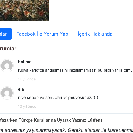
lar
Facebok İle Yorum Yap
İçerik Hakkında
rumlar
halime
rusya karlofça antlaşmasını imzalamamıştır. bu bilgi yanlış olmu
11 yıl önce
ela
niye sebep ve sonuçları koymuyosunuz:((((
13 yıl önce
azarken Türkçe Kurallarına Uyarak Yazınız Lütfen!
a adresiniz yayınlanmayacak.
Gerekli alanlar
ile işaretlenmi