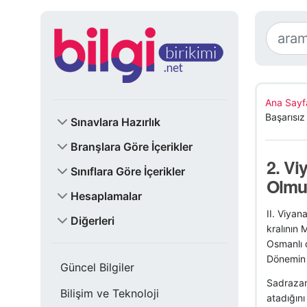
Ana Sayf
Başarısız
Sınavlara Hazırlık
Branşlara Göre İçerikler
2. Vi
Sınıflara Göre İçerikler
Olmu
Hesaplamalar
II. Viyan
Diğerleri
kralının 
Osmanlı d
Dönemin p
Güncel Bilgiler
Sadrazam
Bilişim ve Teknoloji
atadığını