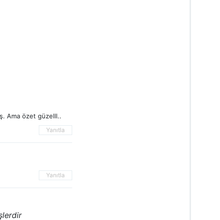
ş. Ama özet güzelll..
Yanıtla
Yanıtla
şlerdir