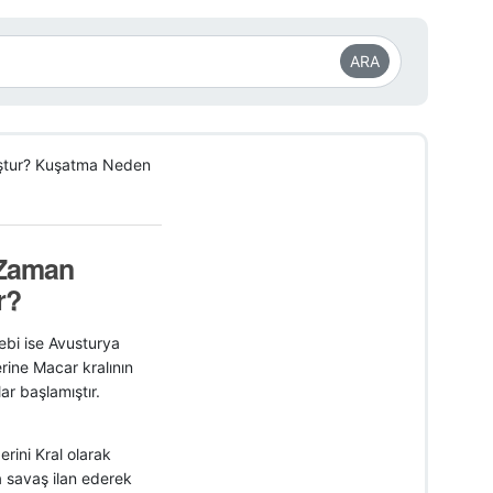
ARA
uştur? Kuşatma Neden
 Zaman
r?
ebi ise Avusturya
rine Macar kralının
ar başlamıştır.
ini Kral olarak
a savaş ilan ederek