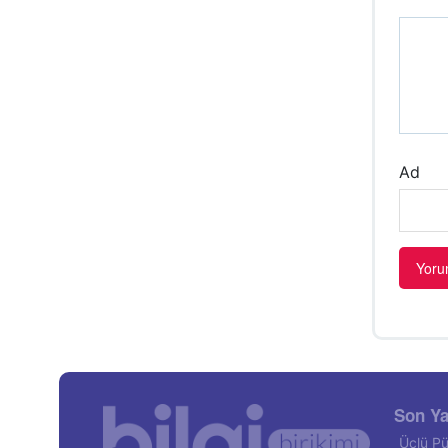
Ad
Son Ya
Üçlü Pü