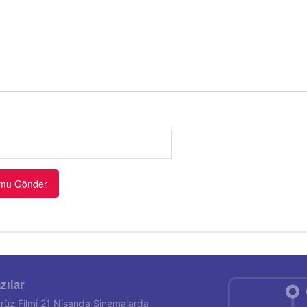
zılar
rüz Filmi 21 Nisanda Sinemalarda