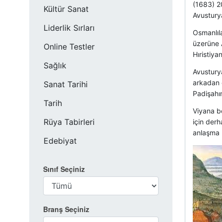
(1683) 20
Kültür Sanat
Avustury
Liderlik Sırları
Osmanlıla
üzerüne 
Online Testler
Hıristiya
Sağlık
Avustury
arkadan 
Sanat Tarihi
Padişahı
Tarih
Viyana bo
Rüya Tabirleri
için derh
anlaşma m
Edebiyat
Sınıf Seçiniz
Branş Seçiniz