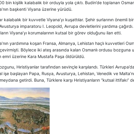
0 bin kişilik kalabalık bir orduyla yola çıktı. Budin’de toplanan Osm
a’nın başkenti Viyana üzerine yürüdü.
r kalabalık bir kuvvetle Viyana’yı kuşattılar. Şehir surlarının önemli bir
Avusturya imparatoru I. Leopold, Avrupa devletlerini yardıma çağırdı
nların Viyana’yı korumalarının kutsal bir görev olduğunu ilan etti.
a’nın yardımına koşan Fransa, Almanya, Lehistan haçlı kuvvetleri Os
çevirmişti. Böylece iki ateş arasında kalan Osmanlı ordusu bozguna u
n emri üzerine Kara Mustafa Paşa öldürüldü.
zgunu, Hıristiyanlar tarafından sevinçle karşılandı. Türkleri Avrup
al işe başlayan Papa, Rusya, Avusturya, Lehistan, Venedik ve Malta’nın 
eydana getirdi. Buna, Türklere karşı Hıristiyanların “kutsal ittifakı” de