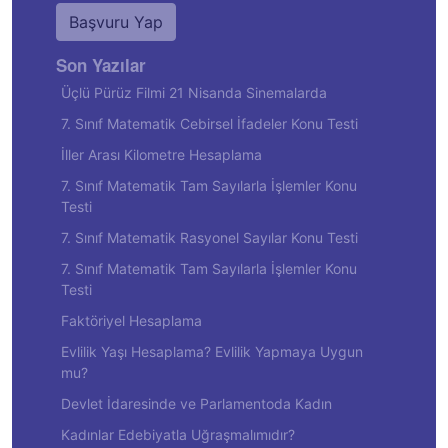
Başvuru Yap
Son Yazılar
Üçlü Pürüz Filmi 21 Nisanda Sinemalarda
7. Sınıf Matematik Cebirsel İfadeler Konu Testi
İller Arası Kilometre Hesaplama
7. Sınıf Matematik Tam Sayılarla İşlemler Konu
Testi
7. Sınıf Matematik Rasyonel Sayılar Konu Testi
7. Sınıf Matematik Tam Sayılarla İşlemler Konu
Testi
Faktöriyel Hesaplama
Evlilik Yaşı Hesaplama? Evlilik Yapmaya Uygun
mu?
Devlet İdaresinde ve Parlamentoda Kadın
Kadınlar Edebiyatla Uğraşmalımıdır?