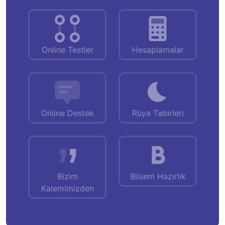
Online Testler
Hesaplamalar
Online Destek
Rüya Tabirleri
Bizim
Bilsem Hazırlık
Kalemimizden