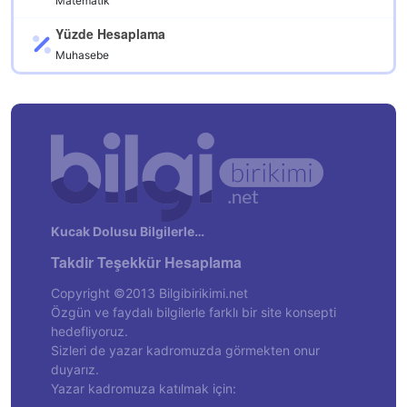
Matematik
Yüzde Hesaplama
Muhasebe
Kucak Dolusu Bilgilerle…
Takdir Teşekkür Hesaplama
Copyright ©2013 Bilgibirikimi.net
Özgün ve faydalı bilgilerle farklı bir site konsepti
hedefliyoruz.
Sizleri de yazar kadromuzda görmekten onur
duyarız.
Yazar kadromuza katılmak için: