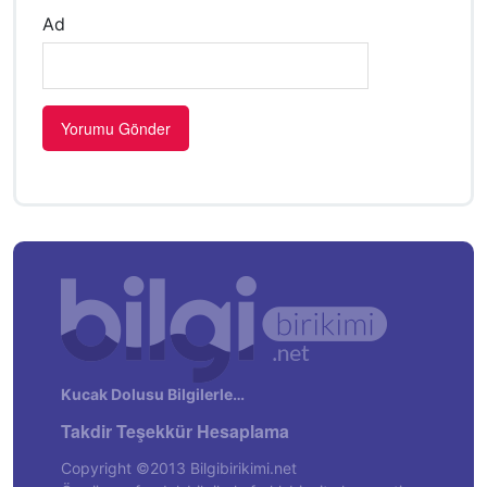
Ad
Kucak Dolusu Bilgilerle…
Takdir Teşekkür Hesaplama
Copyright ©2013 Bilgibirikimi.net