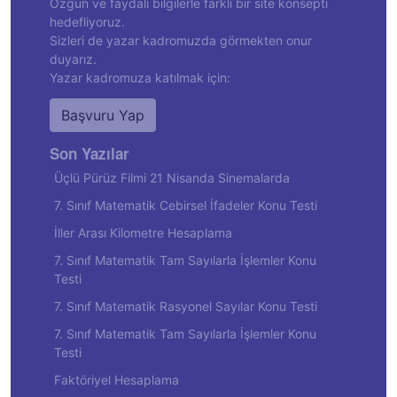
Özgün ve faydalı bilgilerle farklı bir site konsepti
hedefliyoruz.
Sizleri de yazar kadromuzda görmekten onur
duyarız.
Yazar kadromuza katılmak için:
Başvuru Yap
Son Yazılar
Üçlü Pürüz Filmi 21 Nisanda Sinemalarda
7. Sınıf Matematik Cebirsel İfadeler Konu Testi
İller Arası Kilometre Hesaplama
7. Sınıf Matematik Tam Sayılarla İşlemler Konu
Testi
7. Sınıf Matematik Rasyonel Sayılar Konu Testi
7. Sınıf Matematik Tam Sayılarla İşlemler Konu
Testi
Faktöriyel Hesaplama