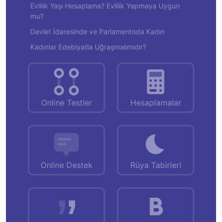
Evlilik Yaşı Hesaplama? Evlilik Yapmaya Uygun
mu?
Devlet İdaresinde ve Parlamentoda Kadın
Kadınlar Edebiyatla Uğraşmalımıdır?
Online Testler
Hesaplamalar
Online Destek
Rüya Tabirleri