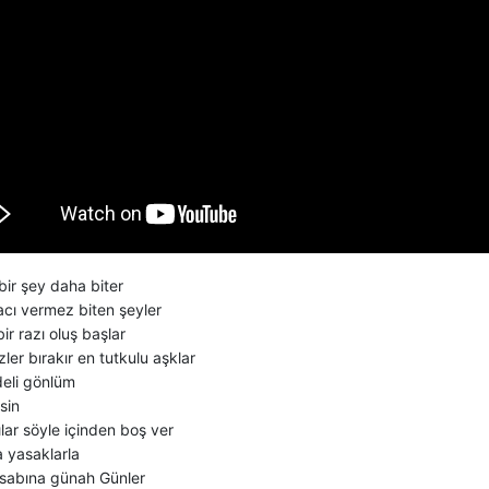
bir şey daha biter
acı vermez biten şeyler
bir razı oluş başlar
zler bırakır en tutkulu aşklar
deli gönlüm
sin
lar söyle içinden boş ver
a yasaklarla
hesabına günah Günler