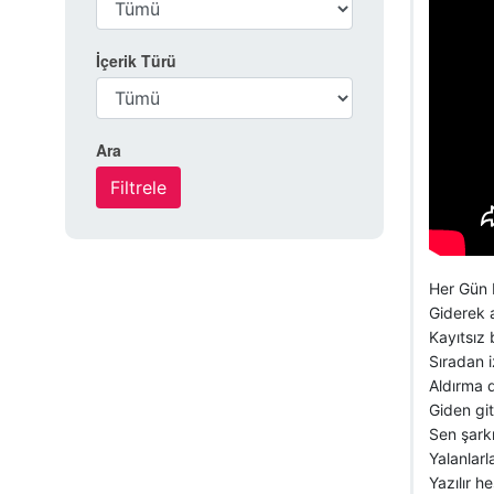
İçerik Türü
Ara
Her Gün 
Giderek 
Kayıtsız 
Sıradan i
Aldırma 
Giden git
Sen şarkı
Yalanlarl
Yazılır 