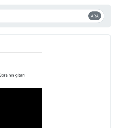
ARA
ra’nın gitarı