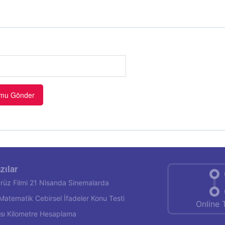
zılar
rüz Filmi 21 Nisanda Sinemalarda
f Matematik Cebirsel İfadeler Konu Testi
Online 
rası Kilometre Hesaplama