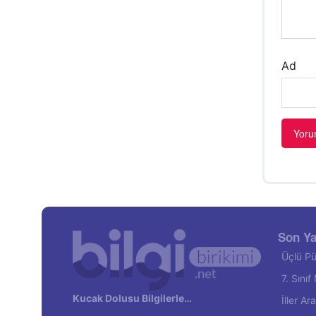
Ad
Son Ya
Üçlü Pü
7. Sını
Kucak Dolusu Bilgilerle…
İller A