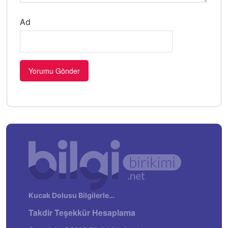
Ad
Kucak Dolusu Bilgilerle…
Takdir Teşekkür Hesaplama