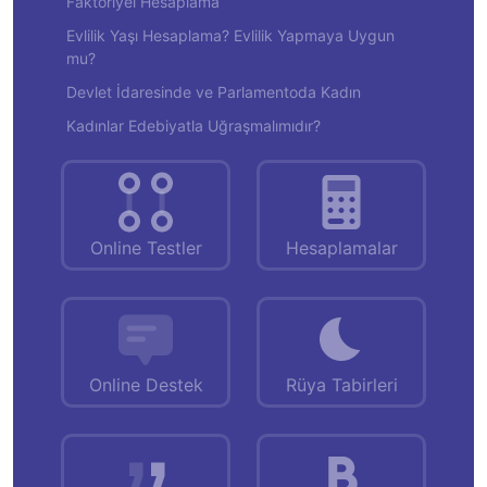
Faktöriyel Hesaplama
Evlilik Yaşı Hesaplama? Evlilik Yapmaya Uygun
mu?
Devlet İdaresinde ve Parlamentoda Kadın
Kadınlar Edebiyatla Uğraşmalımıdır?
Online Testler
Hesaplamalar
Online Destek
Rüya Tabirleri