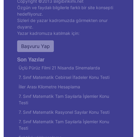
Copyright ©2013 Bilgibirikimi.net
Özgün ve faydalı bilgilerle farklı bir site konsepti
hedefliyoruz.
Sizleri de yazar kadromuzda görmekten onur
duyarız.
Yazar kadromuza katılmak için:
Başvuru Yap
Son Yazılar
Üçlü Pürüz Filmi 21 Nisanda Sinemalarda
7. Sınıf Matematik Cebirsel İfadeler Konu Testi
İller Arası Kilometre Hesaplama
7. Sınıf Matematik Tam Sayılarla İşlemler Konu
Testi
7. Sınıf Matematik Rasyonel Sayılar Konu Testi
7. Sınıf Matematik Tam Sayılarla İşlemler Konu
Testi