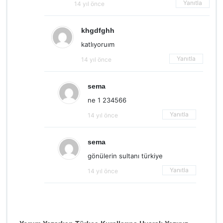
Yanıtla
14 yıl önce
khgdfghh
katlıyoruım
Yanıtla
14 yıl önce
sema
ne 1 234566
Yanıtla
14 yıl önce
sema
gönülerin sultanı türkiye
Yanıtla
14 yıl önce