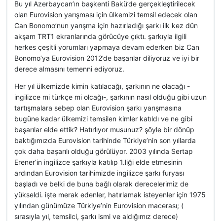
Bu yıl Azerbaycan’ın başkenti Bakü’de gerçekleştirilecek
olan Eurovision yarışması için ülkemizi temsil edecek olan
Can Bonomo’nun yarışma için hazırladığı şarkı ilk kez dün
akşam TRT1 ekranlarında görücüye çıktı. şarkıyla ilgili
herkes çeşitli yorumları yapmaya devam ederken biz Can
Bonomo’ya Eurovision 2012’de başarılar diliyoruz ve iyi bir
derece almasını temenni ediyoruz.
Her yıl ülkemizde kimin katılacağı, şarkının ne olacağı -
ingilizce mi türkçe mi olcağı-, şarkının nasıl olduğu gibi uzun
tartışmalara sebep olan Eurovision şarkı yarışmasına
bugüne kadar ülkemizi temsilen kimler katıldı ve ne gibi
başarılar elde ettik? Hatırlıyor musunuz? şöyle bir dönüp
baktığımızda Eurovision tarihinde Türkiye’nin son yıllarda
çok daha başarılı olduğu görülüyor. 2003 yılında Sertap
Erener’in ingilizce şarkıyla katılıp 1.liği elde etmesinin
ardından Eurovision tarihimizde ingilizce şarkı furyası
başladı ve belki de buna bağlı olarak derecelerimiz de
yükseldi. işte merak edenler, hatırlamak isteyenler için 1975
yılından günümüze Türkiye’nin Eurovision macerası; (
sırasıyla yıl, temsilci, şarkı ismi ve aldığımız derece)