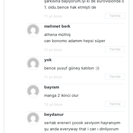
şarkısına bayıyorum.iyi ki de eurovisionda o
1. oldu.bence hak etmişti de
Yanıtla
11 yıl önce
mehmet berk
athena müthiş
can bonomo adamım hepsi süper
Yanıtla
11 yıl önce
yok
bence yusuf güney katılsın :))
Yanıtla
11 yıl önce
bayram
manga 2 ikinci olur
Yanıtla
13 yıl önce
beydanur
sertab ereneri çoook seviyom hayranıyım
şu anda everyway that i can ı dinliyorum