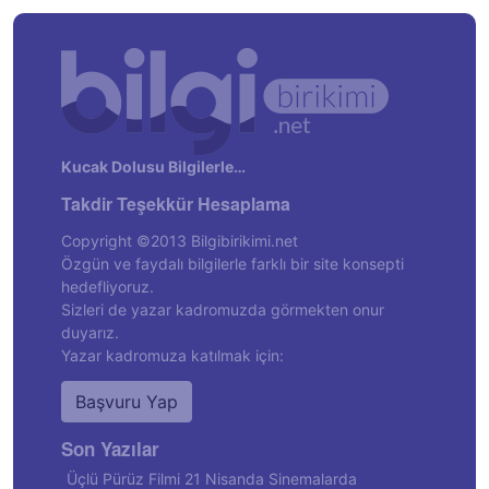
Kucak Dolusu Bilgilerle…
Takdir Teşekkür Hesaplama
Copyright ©2013 Bilgibirikimi.net
Özgün ve faydalı bilgilerle farklı bir site konsepti
hedefliyoruz.
Sizleri de yazar kadromuzda görmekten onur
duyarız.
Yazar kadromuza katılmak için:
Başvuru Yap
Son Yazılar
Üçlü Pürüz Filmi 21 Nisanda Sinemalarda