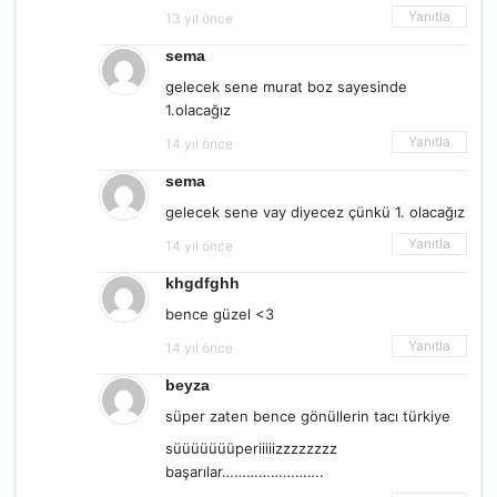
Yanıtla
13 yıl önce
sema
gelecek sene murat boz sayesinde
1.olacağız
Yanıtla
14 yıl önce
sema
gelecek sene vay diyecez çünkü 1. olacağız
Yanıtla
14 yıl önce
khgdfghh
bence güzel <3
Yanıtla
14 yıl önce
beyza
süper zaten bence gönüllerin tacı türkiye
süüüüüüüperiiiiizzzzzzzz
başarılar…………………….