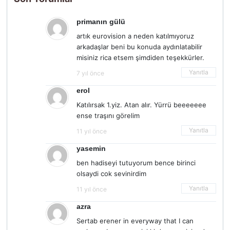
primanın gülü
artık eurovision a neden katılmıyoruz
arkadaşlar beni bu konuda aydınlatabilir
misiniz rica etsem şimdiden teşekkürler.
Yanıtla
7 yıl önce
erol
Katılırsak 1.yiz. Atan alır. Yürrü beeeeeee
ense traşını görelim
Yanıtla
11 yıl önce
yasemin
ben hadiseyi tutuyorum bence birinci
olsaydi cok sevinirdim
Yanıtla
11 yıl önce
azra
Sertab erener in everyway that I can