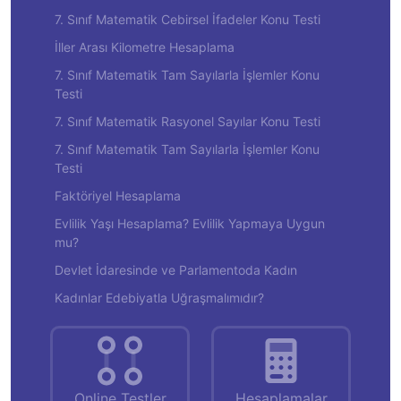
7. Sınıf Matematik Cebirsel İfadeler Konu Testi
İller Arası Kilometre Hesaplama
7. Sınıf Matematik Tam Sayılarla İşlemler Konu
Testi
7. Sınıf Matematik Rasyonel Sayılar Konu Testi
7. Sınıf Matematik Tam Sayılarla İşlemler Konu
Testi
Faktöriyel Hesaplama
Evlilik Yaşı Hesaplama? Evlilik Yapmaya Uygun
mu?
Devlet İdaresinde ve Parlamentoda Kadın
Kadınlar Edebiyatla Uğraşmalımıdır?
Online Testler
Hesaplamalar