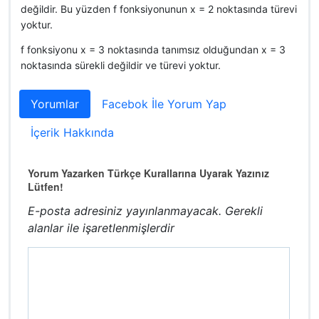
değildir. Bu yüzden f fonksiyonunun x = 2 noktasında türevi
yoktur.
f fonksiyonu x = 3 noktasında tanımsız olduğundan x = 3
noktasında sürekli değildir ve türevi yoktur.
Yorumlar
Facebok İle Yorum Yap
İçerik Hakkında
Yorum Yazarken Türkçe Kurallarına Uyarak Yazınız
Lütfen!
E-posta adresiniz yayınlanmayacak.
Gerekli
alanlar
ile işaretlenmişlerdir