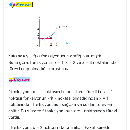
Yukarıda y = f(x) fonksiyonunun grafiği verilmiştir.
Buna göre, fonksiyonun x = 1, x = 2 ve x = 3 noktalarında
türevli olup olmadığını araştırınız.
f fonksiyonu x = 1 noktasında tanımlı ve süreklidir. x = 1
noktası fonksiyonun kritik noktası olmadığından x = 1
noktasında f fonksiyonunun sağdan ve soldan türevleri
eşittir. Bu yüzden f fonksiyonunun x = 1 noktasında türevi
vardır.
f fonksiyonu x = 2 noktasında tanımlıdır. Fakat sürekli