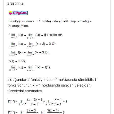
araştırınız.
olduğundan f fonksiyonu x = 1 noktasında süreklidir. f
fonksiyonunun x = 1 noktasında sağdan ve soldan
türevlerini araştıralım.