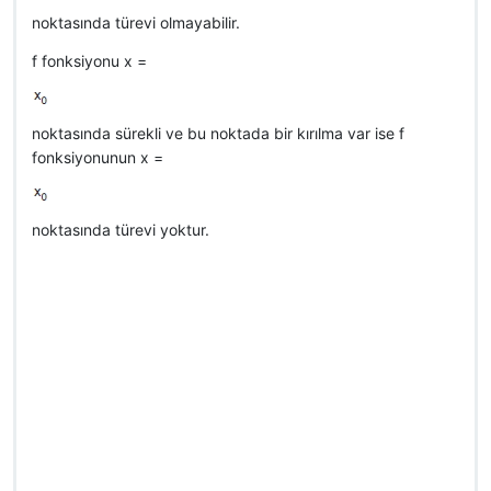
noktasında türevi olmayabilir.
f fonksiyonu x =
noktasında sürekli ve bu noktada bir kırılma var ise f
fonksiyonunun x =
noktasında türevi yoktur.