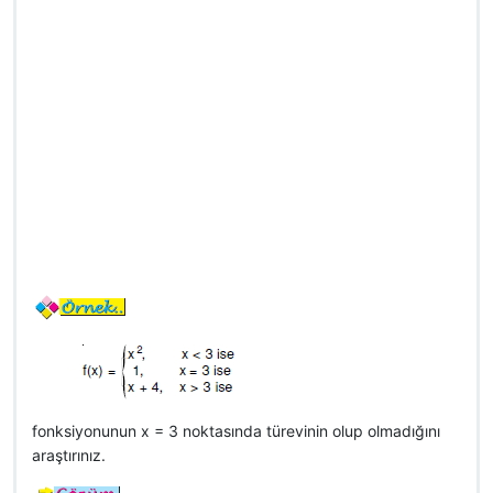
fonksiyonunun x = 3 noktasında türevinin olup olmadığını
araştırınız.