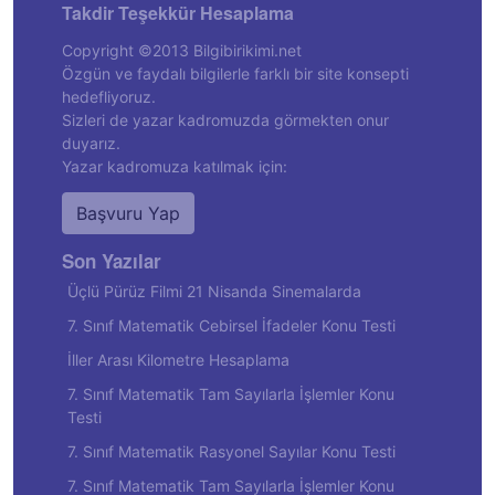
Takdir Teşekkür Hesaplama
Copyright ©2013 Bilgibirikimi.net
Özgün ve faydalı bilgilerle farklı bir site konsepti
hedefliyoruz.
Sizleri de yazar kadromuzda görmekten onur
duyarız.
Yazar kadromuza katılmak için:
Başvuru Yap
Son Yazılar
Üçlü Pürüz Filmi 21 Nisanda Sinemalarda
7. Sınıf Matematik Cebirsel İfadeler Konu Testi
İller Arası Kilometre Hesaplama
7. Sınıf Matematik Tam Sayılarla İşlemler Konu
Testi
7. Sınıf Matematik Rasyonel Sayılar Konu Testi
7. Sınıf Matematik Tam Sayılarla İşlemler Konu