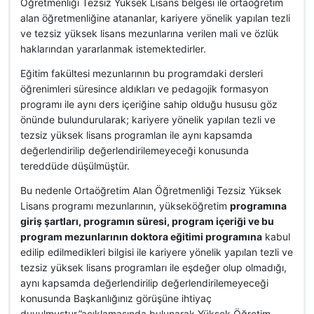
Öğretmenliği Tezsiz Yüksek Lisans belgesi ile ortaöğretim
alan öğretmenliğine atananlar, kariyere yönelik yapılan tezli
ve tezsiz yüksek lisans mezunlarına verilen mali ve özlük
haklarından yararlanmak istemektedirler.
Eğitim fakültesi mezunlarının bu programdaki dersleri
öğrenimleri süresince aldıkları ve pedagojik formasyon
programı ile aynı ders içeriğine sahip olduğu hususu göz
önünde bulundurularak; kariyere yönelik yapılan tezli ve
tezsiz yüksek lisans programlan ile aynı kapsamda
değerlendirilip değerlendirilemeyeceği konusunda
tereddüde düşülmüştür.
Bu nedenle Ortaöğretim Alan Öğretmenliği Tezsiz Yüksek
Lisans programı mezunlarının, yükseköğretim
programına
giriş şartları, programın süresi, program içeriği ve bu
program mezunlarının doktora eğitimi programına
kabul
edilip edilmedikleri bilgisi ile kariyere yönelik yapılan tezli ve
tezsiz yüksek lisans programları ile eşdeğer olup olmadığı,
aynı kapsamda değerlendirilip değerlendirilemeyeceği
konusunda Başkanlığınız görüşüne ihtiyaç
duyulmuştur.”açıklamasında bulunarak Yüksek Öğretim