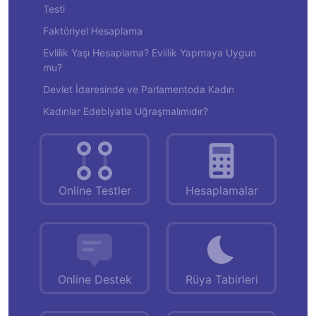
Testi
Faktöriyel Hesaplama
Evlilik Yaşı Hesaplama? Evlilik Yapmaya Uygun
mu?
Devlet İdaresinde ve Parlamentoda Kadın
Kadınlar Edebiyatla Uğraşmalımıdır?
Online Testler
Hesaplamalar
Online Destek
Rüya Tabirleri