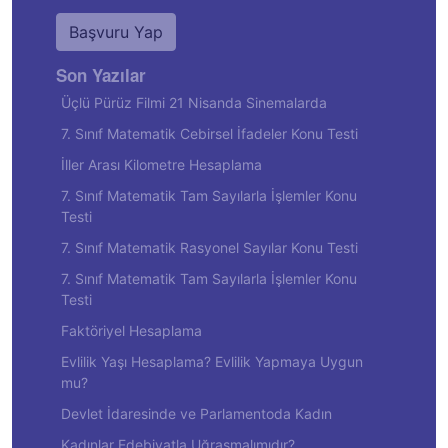
Başvuru Yap
Son Yazılar
Üçlü Pürüz Filmi 21 Nisanda Sinemalarda
7. Sınıf Matematik Cebirsel İfadeler Konu Testi
İller Arası Kilometre Hesaplama
7. Sınıf Matematik Tam Sayılarla İşlemler Konu
Testi
7. Sınıf Matematik Rasyonel Sayılar Konu Testi
7. Sınıf Matematik Tam Sayılarla İşlemler Konu
Testi
Faktöriyel Hesaplama
Evlilik Yaşı Hesaplama? Evlilik Yapmaya Uygun
mu?
Devlet İdaresinde ve Parlamentoda Kadın
Kadınlar Edebiyatla Uğraşmalımıdır?