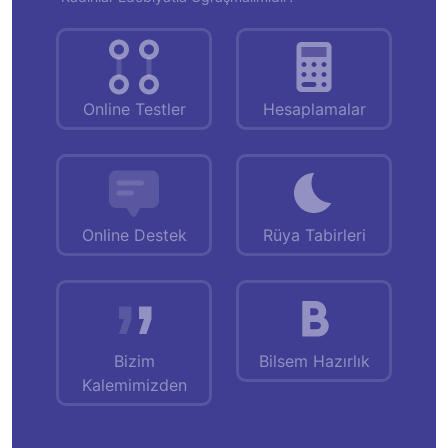
Online Testler
Hesaplamalar
Online Destek
Rüya Tabirleri
Bizim
Bilsem Hazırlık
Kalemimizden