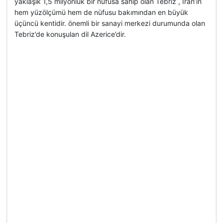
yaklaşık 1,5 milyonluk bir nüfusa sahip olan Tebriz , İran’ın
hem yüzölçümü hem de nüfusu bakımından en büyük
üçüncü kentidir. önemli bir sanayi merkezi durumunda olan
Tebriz’de konuşulan dil Azerice’dir.