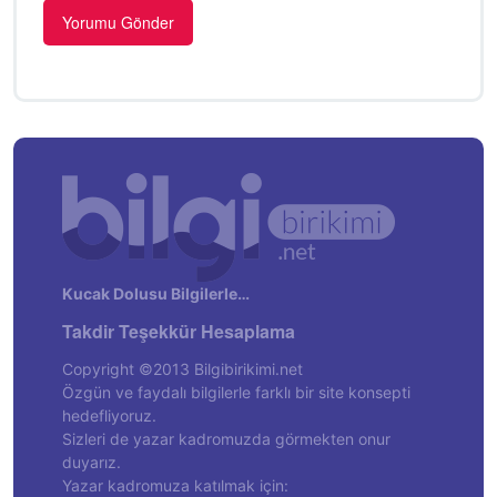
Kucak Dolusu Bilgilerle…
Takdir Teşekkür Hesaplama
Copyright ©2013 Bilgibirikimi.net
Özgün ve faydalı bilgilerle farklı bir site konsepti
hedefliyoruz.
Sizleri de yazar kadromuzda görmekten onur
duyarız.
Yazar kadromuza katılmak için: