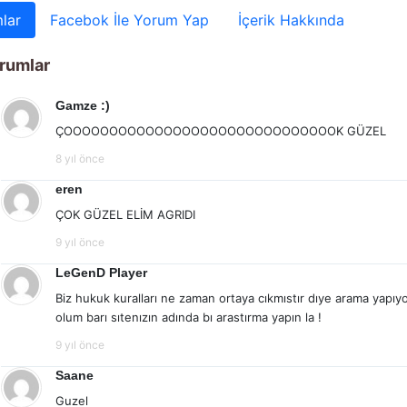
lar
Facebok İle Yorum Yap
İçerik Hakkında
rumlar
Gamze :)
ÇOOOOOOOOOOOOOOOOOOOOOOOOOOOOOOK GÜZEL
8 yıl önce
eren
ÇOK GÜZEL ELİM AGRIDI
9 yıl önce
LeGenD Player
Biz hukuk kuralları ne zaman ortaya cıkmıstır dıye arama yapıyo
olum barı sıtenızın adında bı arastırma yapın la !
9 yıl önce
Saane
Guzel