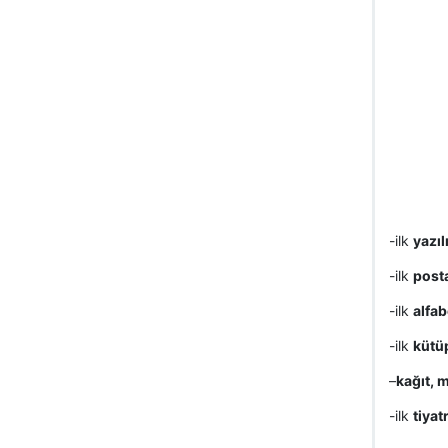
-ilk
yazıl
-ilk
posta
-ilk
alfab
-ilk
kütü
–
kağıt, 
-ilk
tiyat