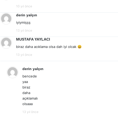
10 yıl önce
derin yalçın
iyiymişşş
13 yıl önce
MUSTAFA YAYLACI
biraz daha acıklama olsa dah iyi olcak 😀
13 yıl önce
derin yalçın
bencede
yaa
biraz
daha
açıklamalı
olsaaa
13 yıl önce