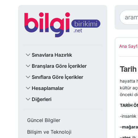
Ana Sayf
Sınavlara Hazırlık
Branşlara Göre İçerikler
Tarih
Sınıflara Göre İçerikler
hayatta h
Hesaplamalar
kültür a
önceki dö
Diğerleri
TARİH Ö
-insanlık 
Güncel Bilgiler
–
mağara 
Bilişim ve Teknoloji
–
ateş
ilk