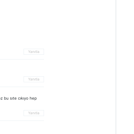
Yanıtla
Yanıtla
z bu sıte cıkıyo hep
Yanıtla