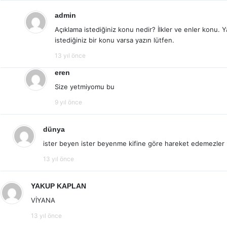
admin
Açıklama istediğiniz konu nedir? İlkler ve enler konu. 
istediğiniz bir konu varsa yazın lütfen.
13 yıl önce
eren
Size yetmiyomu bu
9 yıl önce
dünya
ister beyen ister beyenme kifine göre hareket edemezler
13 yıl önce
YAKUP KAPLAN
VİYANA
13 yıl önce