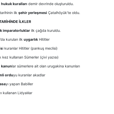
ı hukuk kuralları
demir devrinde oluşturuldu.
tarihinin ilk
şehir yerleşmesi
Çatalhöyük’te oldu.
TARİHİNDE İLKLER
k imparatorluklar
ilk çağda kuruldu.
da kurulan ilk
uygarlık
Hititler
is
i kuranlar Hititler (pankuş meclisi)
lk kez kullanan Sümerler (çivi yazısı)
ı kanun
lar sümerlere ait olan urugakina kanunları
nli ordu
yu kuranlar akadlar
asa
yı yapan Babiller
yı kullanan Lidyalılar