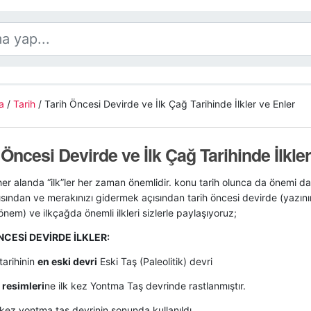
a
/
Tarih
/
Tarih Öncesi Devirde ve İlk Çağ Tarihinde İlkler ve Enler
 Öncesi Devirde ve İlk Çağ Tarihinde İlkle
er alanda “ilk”ler her zaman önemlidir. konu tarih olunca da önemi da
çısından ve merakınızı gidermek açısından tarih öncesi devirde (yazı
nem) ve ilkçağda önemli ilkleri sizlerle paylaşıyoruz;
NCESİ DEVİRDE İLKLER:
tarihinin
en eski devri
Eski Taş (Paleolitik) devri
resimleri
ne ilk kez Yontma Taş devrinde rastlanmıştır.
 kez yontma taş devrinin sonunda kullanıldı