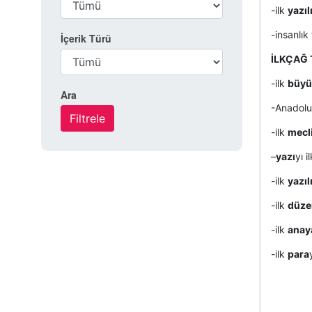
-ilk
yazıl
-insanlık 
İçerik Türü
İLKÇAĞ 
-ilk
büyü
Ara
-Anadolu’
-ilk
mecl
–
yazı
yı i
-ilk
yazıl
-ilk
düze
-ilk
anay
-ilk
para