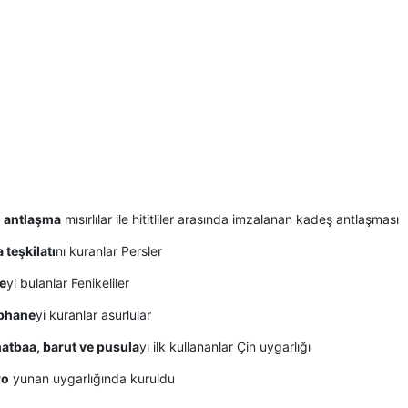
ı antlaşma
mısırlılar ile hititliler arasında imzalanan kadeş antlaşması
 teşkilatı
nı kuranlar Persler
e
yi bulanlar Fenikeliler
phane
yi kuranlar asurlular
matbaa, barut ve pusula
yı ilk kullananlar Çin uygarlığı
ro
yunan uygarlığında kuruldu