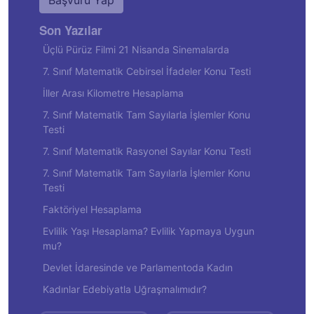
Başvuru Yap
Son Yazılar
Üçlü Pürüz Filmi 21 Nisanda Sinemalarda
7. Sınıf Matematik Cebirsel İfadeler Konu Testi
İller Arası Kilometre Hesaplama
7. Sınıf Matematik Tam Sayılarla İşlemler Konu
Testi
7. Sınıf Matematik Rasyonel Sayılar Konu Testi
7. Sınıf Matematik Tam Sayılarla İşlemler Konu
Testi
Faktöriyel Hesaplama
Evlilik Yaşı Hesaplama? Evlilik Yapmaya Uygun
mu?
Devlet İdaresinde ve Parlamentoda Kadın
Kadınlar Edebiyatla Uğraşmalımıdır?