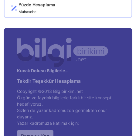
Yüzde Hesaplama
Muhasebe
Kucak Dolusu Bilgilerle…
Takdir Teşekkür Hesaplama
Copyright ©2013 Bilgibirikimi.net
Özgün ve faydalı bilgilerle farklı bir site konsepti
hedefliyoruz.
Sizleri de yazar kadromuzda görmekten onur
duyarız.
Yazar kadromuza katılmak için: