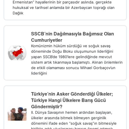
Ermenistan” hayallerinin bir parçasıdır aslında. gerçekte
hukuksal ve tarihsel anlamda bir Azerbaycan toprağı olan
Dağlık
SSCB’nin Dağılmasıyla Bağımsız Olan
Cumhuriyetler
Komünizmin hüküm sürdüğü ve soğuk savaş
döneminde Doğu Bloku oluşumunun liderliğini
yapan SSCB’de 1980’lere gelindiğinde mevcut
sistem artık tıkanmaya başlamıştı. Alınan önlemlerin
de etkili olamaması sonucu Mihael Gorbaçov’un
liderliğini
Türkiye’nin Asker Gönderdiği Ülkeler;
Türkiye Hangi Ülkelere Barış Gücü
Göndermiştir?
II. Dünya Savaşının hemen ardından başlayan,
ülkeler arasında bitmek bilmeyen gerginlik
dönemini ifade eden “soğuk savaş”ın bitmesiyle
birlikte artık uluslararası barışın önemi artmıştı.