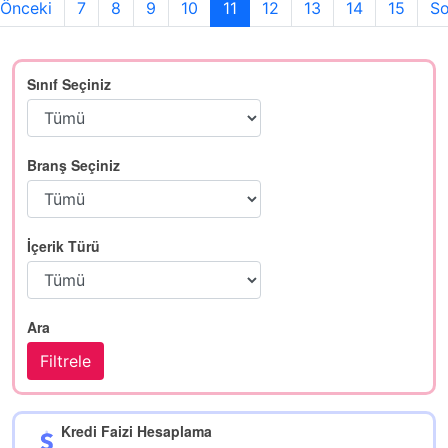
Önceki
7
8
9
10
11
12
13
14
15
So
Sınıf Seçiniz
Branş Seçiniz
İçerik Türü
Ara
Kredi Faizi Hesaplama