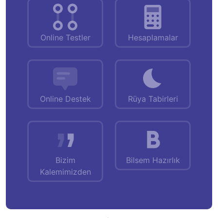
Online Testler
Hesaplamalar
Online Destek
Rüya Tabirleri
Bizim
Bilsem Hazırlık
Kalemimizden