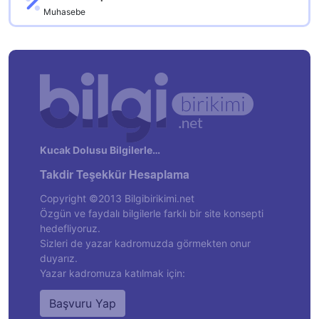
Muhasebe
Kucak Dolusu Bilgilerle…
Takdir Teşekkür Hesaplama
Copyright ©2013 Bilgibirikimi.net
Özgün ve faydalı bilgilerle farklı bir site konsepti
hedefliyoruz.
Sizleri de yazar kadromuzda görmekten onur
duyarız.
Yazar kadromuza katılmak için:
Başvuru Yap