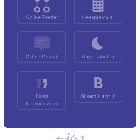
Online Testler
Hesaplamalar
Online Destek
Rüya Tabirleri
Bizim
Bilsem Hazırlık
Kalemimizden