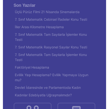
Son Yazılar
Üçlü Pürüz Filmi 21 Nisanda Sinemalarda
7. Sınıf Matematik Cebirsel İfadeler Konu Testi
İller Arası Kilometre Hesaplama
7. Sınıf Matematik Tam Sayılarla İşlemler Konu
Testi
7. Sınıf Matematik Rasyonel Sayılar Konu Testi
7. Sınıf Matematik Tam Sayılarla İşlemler Konu
Testi
Faktöriyel Hesaplama
Evlilik Yaşı Hesaplama? Evlilik Yapmaya Uygun
mu?
Devlet İdaresinde ve Parlamentoda Kadın
Kadınlar Edebiyatla Uğraşmalımıdır?