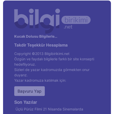
Kucak Dolusu Bilgilerle…
Takdir Teşekkür Hesaplama
Copyright ©2013 Bilgibirikimi.net
Özgün ve faydalı bilgilerle farklı bir site konsepti
hedefliyoruz.
Sizleri de yazar kadromuzda görmekten onur
duyarız.
Yazar kadromuza katılmak için:
Başvuru Yap
Son Yazılar
Üçlü Pürüz Filmi 21 Nisanda Sinemalarda