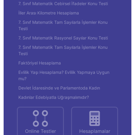
7. Sınıf Matematik Cebirsel İfadeler Konu Testi
İller Arası Kilometre Hesaplama
7. Sınıf Matematik Tam Sayılarla İşlemler Konu
Testi
7. Sınıf Matematik Rasyonel Sayılar Konu Testi
7. Sınıf Matematik Tam Sayılarla İşlemler Konu
Testi
Faktöriyel Hesaplama
Evlilik Yaşı Hesaplama? Evlilik Yapmaya Uygun
mu?
Devlet İdaresinde ve Parlamentoda Kadın
Kadınlar Edebiyatla Uğraşmalımıdır?
Online Testler
Hesaplamalar