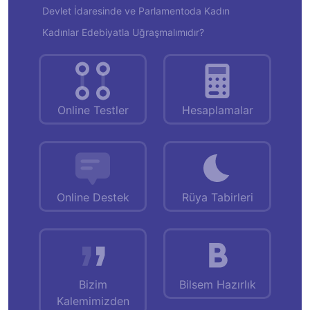
Devlet İdaresinde ve Parlamentoda Kadın
Kadınlar Edebiyatla Uğraşmalımıdır?
Online Testler
Hesaplamalar
Online Destek
Rüya Tabirleri
Bizim
Bilsem Hazırlık
Kalemimizden