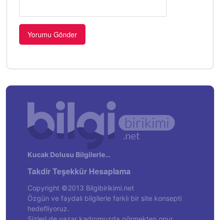
Kucak Dolusu Bilgilerle…
Takdir Teşekkür Hesaplama
Copyright ©2013 Bilgibirikimi.net
Özgün ve faydalı bilgilerle farklı bir site konsepti
hedefliyoruz.
Sizleri de yazar kadromuzda görmekten onur