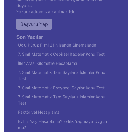
duyarız.
Yazar kadromuza katılmak için:
Başvuru Yap
Son Yazılar
Üçlü Pürüz Filmi 21 Nisanda Sinemalarda
7. Sınıf Matematik Cebirsel İfadeler Konu Testi
İller Arası Kilometre Hesaplama
7. Sınıf Matematik Tam Sayılarla İşlemler Konu
Testi
7. Sınıf Matematik Rasyonel Sayılar Konu Testi
7. Sınıf Matematik Tam Sayılarla İşlemler Konu
Testi
Faktöriyel Hesaplama
Evlilik Yaşı Hesaplama? Evlilik Yapmaya Uygun
mu?