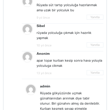
Rüyada süt tartıp yolculuğa hazırlanmak
ama uzak bir yolculuk bu
Yanıtla
9 yıl önce
Sibel
rüyada yolculuğa çıkmak için hazırlık
yapmak
Yanıtla
10 yıl önce
Anonim
apar topar kurban kesip sonra hava yoluyla
yolculuga cikmak
Yanıtla
13 yıl önce
admin
Rüyada gökyüzünde uçmak
günahlarından arınmak diye tabir
olunur. Biri günahını almış da denilebilir.
Kurban kesmek sevap etmekle