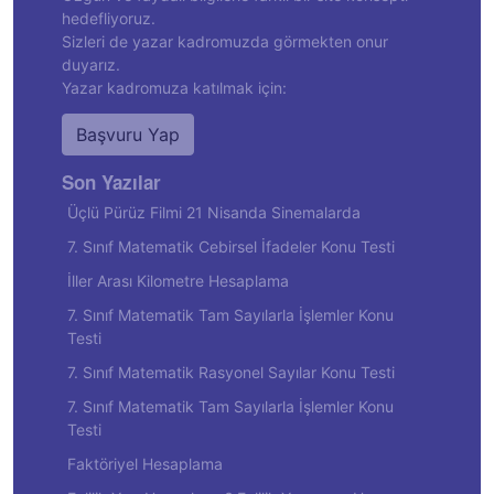
hedefliyoruz.
Sizleri de yazar kadromuzda görmekten onur
duyarız.
Yazar kadromuza katılmak için:
Başvuru Yap
Son Yazılar
Üçlü Pürüz Filmi 21 Nisanda Sinemalarda
7. Sınıf Matematik Cebirsel İfadeler Konu Testi
İller Arası Kilometre Hesaplama
7. Sınıf Matematik Tam Sayılarla İşlemler Konu
Testi
7. Sınıf Matematik Rasyonel Sayılar Konu Testi
7. Sınıf Matematik Tam Sayılarla İşlemler Konu
Testi
Faktöriyel Hesaplama