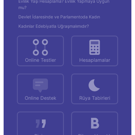
Evlilik Yaşı Hesaplama? Evlilik Yapmaya Uygun
mu?
Devlet İdaresinde ve Parlamentoda Kadın
Kadınlar Edebiyatla Uğraşmalımıdır?
Online Testler
Hesaplamalar
Online Destek
Rüya Tabirleri