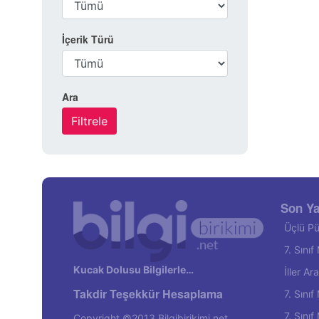
İçerik Türü
Ara
Son Ya
Üçlü Pü
7. Sını
Kucak Dolusu Bilgilerle…
İller A
Takdir Teşekkür Hesaplama
7. Sını
7. Sını
Copyright ©2013 Bilgibirikimi.net