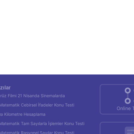
zılar
rüz Filmi 21 Nisanda Sinemalarda
f Matematik Cebirsel İfadeler Konu Testi
Online 
rası Kilometre Hesaplama
f Matematik Tam Sayılarla İşlemler Konu Testi
f Matematik Rasyonel Sayılar Konu Testi