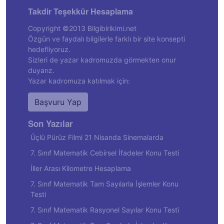
Takdir Teşekkür Hesaplama
Copyright ©2013 Bilgibirikimi.net
Özgün ve faydalı bilgilerle farklı bir site konsepti
hedefliyoruz.
Sizleri de yazar kadromuzda görmekten onur
duyarız.
Yazar kadromuza katılmak için:
Başvuru Yap
Son Yazılar
Üçlü Pürüz Filmi 21 Nisanda Sinemalarda
7. Sınıf Matematik Cebirsel İfadeler Konu Testi
İller Arası Kilometre Hesaplama
7. Sınıf Matematik Tam Sayılarla İşlemler Konu
Testi
7. Sınıf Matematik Rasyonel Sayılar Konu Testi