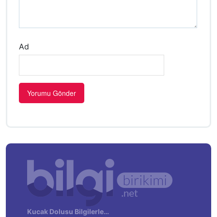
Ad
Kucak Dolusu Bilgilerle…