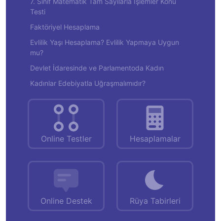
7. Sınıf Matematik Tam Sayılarla İşlemler Konu
Testi
Faktöriyel Hesaplama
Evlilik Yaşı Hesaplama? Evlilik Yapmaya Uygun
mu?
Devlet İdaresinde ve Parlamentoda Kadın
Kadınlar Edebiyatla Uğraşmalımıdır?
Online Testler
Hesaplamalar
Online Destek
Rüya Tabirleri