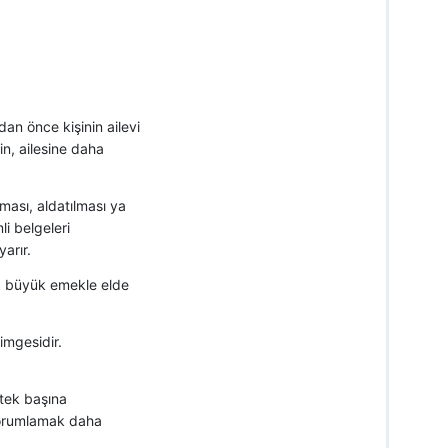
dan önce kişinin ailevi
in, ailesine daha
tması, aldatılması ya
i belgeleri
arır.
ok büyük emekle elde
mgesidir.
 tek başına
yorumlamak daha