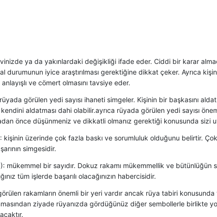
 evinizde ya da yakınlardaki değişikliği ifade eder. Ciddi bir karar alma
al durumunun iyice araştırılması gerektiğine dikkat çeker. Ayrıca kişin
anlayışlı ve cömert olmasını tavsiye eder.
 rüyada görülen yedi sayısı ihaneti simgeler. Kişinin bir başkasını alda
kendini aldatması dahi olabilir.ayrıca rüyada görülen yedi sayısı öneml
dan önce düşünmeniz ve dikkatli olmanız gerektiği konusunda sizi uy
: kişinin üzerinde çok fazla baskı ve sorumluluk olduğunu belirtir. Ç
şarının simgesidir.
): mükemmel bir sayıdır. Dokuz rakamı mükemmellik ve bütünlüğün si
ınız tüm işlerde başarılı olacağınızın habercisidir.
rülen rakamların önemli bir yeri vardır ancak rüya tabiri konusunda
masından ziyade rüyanızda gördüğünüz diğer sembollerle birlikte 
lacaktır.