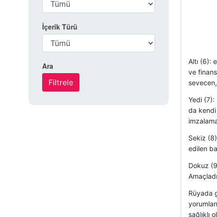
İçerik Türü
Altı (6):
Ara
ve finans
sevecen, 
Yedi (7):
da kendi 
imzalama
Sekiz (8)
edilen ba
Dokuz (9
Amaçladığ
Rüyada gö
yorumlan
sağlıklı o