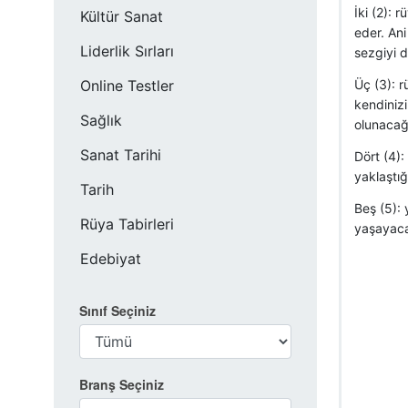
İki (2): 
Kültür Sanat
eder. Ani
Liderlik Sırları
sezgiyi d
Online Testler
Üç (3): r
kendinizi
Sağlık
olunacağı
Sanat Tarihi
Dört (4):
yaklaştığ
Tarih
Beş (5): 
Rüya Tabirleri
yaşayaca
Edebiyat
Sınıf Seçiniz
Branş Seçiniz