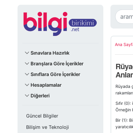
Ana Sayf
Sınavlara Hazırlık
Branşlara Göre İçerikler
Rüyad
Anla
Sınıflara Göre İçerikler
Hesaplamalar
Rüyada gö
rakamları
Diğerleri
Sıfır (0)
Örneğin b
Güncel Bilgiler
Bir (1): 
Bilişim ve Teknoloji
yaratıcıl