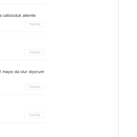
 calisioduk ailemle
Yanıtla
Yanıtla
2 mayıs da olur dıyorum
Yanıtla
Yanıtla