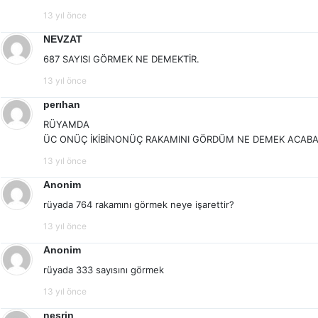
13 yıl önce
NEVZAT
687 SAYISI GÖRMEK NE DEMEKTİR.
13 yıl önce
perıhan
RÜYAMDA
ÜC ONÜÇ İKİBİNONÜÇ RAKAMINI GÖRDÜM NE DEMEK ACAB
13 yıl önce
Anonim
rüyada 764 rakamını görmek neye işarettir?
13 yıl önce
Anonim
rüyada 333 sayısını görmek
13 yıl önce
nesrin