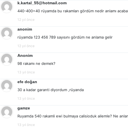
k.kartal_55@hotmail.com
440-400=40 rüyamda bu rakamları gördüm nedir anlamı acaba
12 yıl önce
anonim
rüyamda 123 456 789 sayısını gördüm ne anlama gelir
12 yıl önce
Anonim
98 rakamı ne demek?
13 yıl önce
efe doğan
30 a kadar garanti diyordum ,rüyanda
13 yıl önce
gamze
Ruyamda 540 rakamli ewi bulmaya calisioduk ailemle? Ne anlam
13 yıl önce