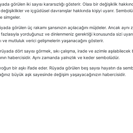
rüyada görülen iki sayısı kararsızlığı gösterir. Olası bir değişiklik hakkı
 değişiklikler ve içgüdüsel davranışlar hakkında kişiyi uyarır. Sembol
e simgeler.
üyada görülen üç rakamı şansınızın açılacağını müjdeler. Ancak aynı
 fazlasıyla yorduğunuz ve dinlenmeniz gerektiği konusunda sizi uyarır
 ve mutluluk verici gelişmelerin yaşanacağını gösterir.
 rüyada dört sayısı görmek, sıkı çalışma, irade ve azimle aşılabilecek 
ının habercisidir. Aynı zamanda yalnızlık ve keder sembolüdür.
yoğun bir aşkı ifade eder. Rüyada görülen beş sayısı hayatın da semb
ğınız büyük aşk sayesinde değişim yaşayacağınızın habercisidir.