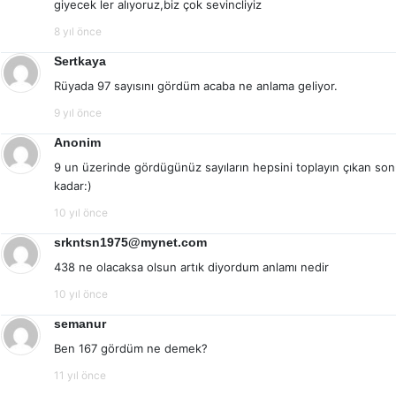
giyecek ler alıyoruz,biz çok sevincliyiz
8 yıl önce
Sertkaya
Rüyada 97 sayısını gördüm acaba ne anlama geliyor.
9 yıl önce
Anonim
9 un üzerinde gördügünüz sayıların hepsini toplayın çıkan son
kadar:)
10 yıl önce
srkntsn1975@mynet.com
438 ne olacaksa olsun artık diyordum anlamı nedir
10 yıl önce
semanur
Ben 167 gördüm ne demek?
11 yıl önce