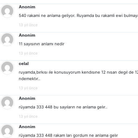
Anonim
540 rakami ne anlama geliyor. Ruyamda bu rakamli ewi bulmaya
13 yıl önce
Anonim
11 sayısının anlamı nedir
13 yıl önce
celal
ruyamda,bırkısı ıle konusuyorum kendısıne 12 nısan degıl de 1
ndemektır..
13 yıl önce
Anonim
rüyamda 333 448 bu sayıların ne anlama gelır..
13 yıl önce
Anonim
rüyamda 333 448 rakam ları gordum ne anlama gelır