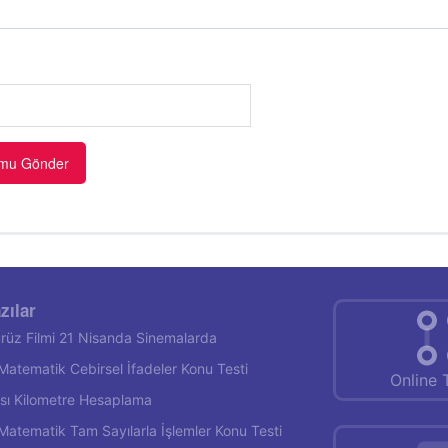
zılar
rüz Filmi 21 Nisanda Sinemalarda
f Matematik Cebirsel İfadeler Konu Testi
Online 
rası Kilometre Hesaplama
f Matematik Tam Sayılarla İşlemler Konu Testi