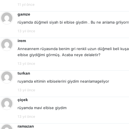
11 yıl önce
gamze
rüyamda düğmeli siyah bi elbise giydim . Bu ne anlama grliyorr
13 yıl önce
irem
Anneannem rüyasında benim gri renkli uzun düğmeli beli kuşakl
elbise giydiğimi görmüş. Acaba neye delaletir?
13 yıl önce
turkan
ruyamda eltimin elbiselerini giydim neanlamageliyor
13 yıl önce
çiçek
rüyamda mavi elbise giydim
13 yıl önce
ramazan