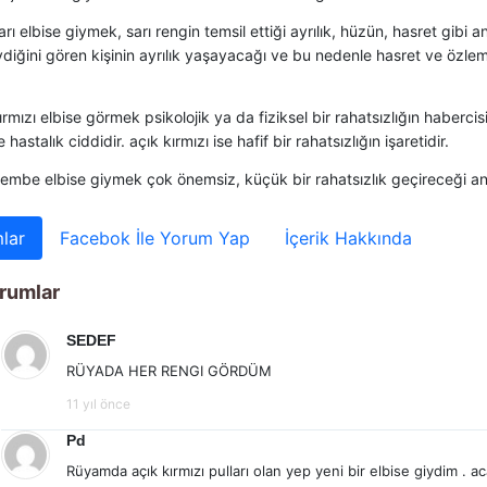
rı elbise giymek, sarı rengin temsil ettiği ayrılık, hüzün, hasret gibi anl
ydiğini gören kişinin ayrılık yaşayacağı ve bu nedenle hasret ve özle
rmızı elbise görmek psikolojik ya da fiziksel bir rahatsızlığın habercis
e hastalık ciddidir. açık kırmızı ise hafif bir rahatsızlığın işaretidir.
embe elbise giymek çok önemsiz, küçük bir rahatsızlık geçireceği anl
lar
Facebok İle Yorum Yap
İçerik Hakkında
rumlar
SEDEF
RÜYADA HER RENGI GÖRDÜM
11 yıl önce
Pd
Rüyamda açık kırmızı pulları olan yep yeni bir elbise giydim .