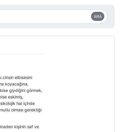
ARA
 cinsin elbisesini
luna koyacağına,
lbise giydiğini görmek,
bise eskimiş,
ikolojik hal içinde
mutlu olması gerektiği
inaden kişinin saf ve