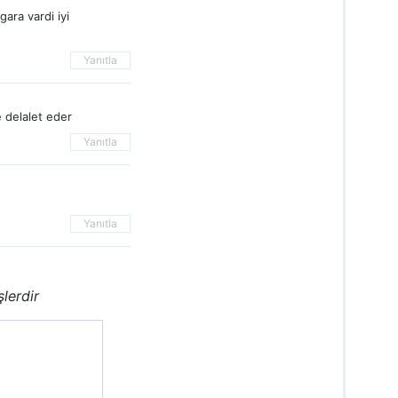
ara vardi iyi
Yanıtla
 delalet eder
Yanıtla
Yanıtla
şlerdir