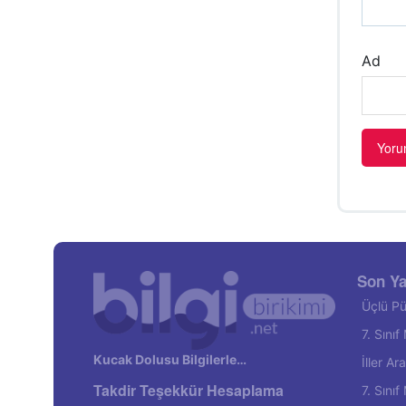
Ad
Son Ya
Üçlü Pü
7. Sını
Kucak Dolusu Bilgilerle…
İller A
Takdir Teşekkür Hesaplama
7. Sını