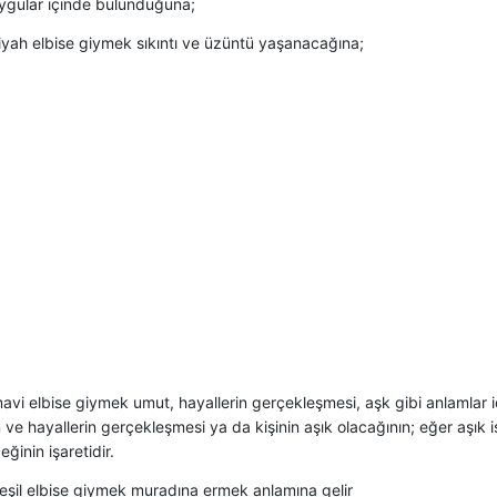
ygular içinde bulunduğuna;
iyah elbise giymek sıkıntı ve üzüntü yaşanacağına;
vi elbise giymek umut, hayallerin gerçekleşmesi, aşk gibi anlamlar içe
 ve hayallerin gerçekleşmesi ya da kişinin aşık olacağının; eğer aşık 
ğinin işaretidir.
eşil elbise giymek muradına ermek anlamına gelir