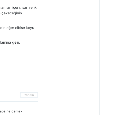
amları içerir. sarı renk
m çekeceğinin
idir. eğer elbise koyu
amına gelir.
Yanıtla
 acaba ne demek