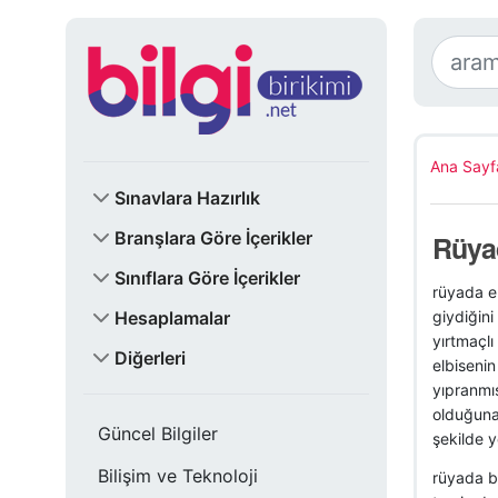
Ana Sayf
Sınavlara Hazırlık
Branşlara Göre İçerikler
Rüya
Sınıflara Göre İçerikler
rüyada el
Hesaplamalar
giydiğini
yırtmaçlı
Diğerleri
elbisenin
yıpranmış
olduğuna 
Güncel Bilgiler
şekilde y
Bilişim ve Teknoloji
rüyada be