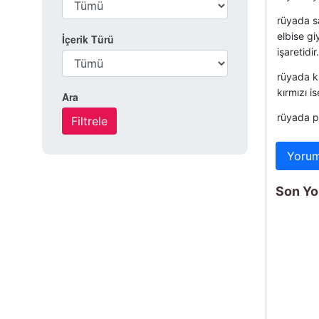
rüyada sa
elbise gi
İçerik Türü
işaretidir.
rüyada kı
kırmızı is
Ara
rüyada p
Yorum
Son Yo