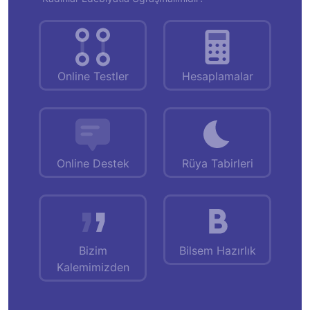
Online Testler
Hesaplamalar
Online Destek
Rüya Tabirleri
Bizim
Bilsem Hazırlık
Kalemimizden