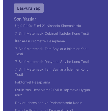
Başvuru Yap
Son Yazılar
Üçlü Pürüz Filmi 21 Nisanda Sinemalarda
7. Sınıf Matematik Cebirsel İfadeler Konu Testi
İller Arası Kilometre Hesaplama
7. Sınıf Matematik Tam Sayılarla İşlemler Konu
Testi
7. Sınıf Matematik Rasyonel Sayılar Konu Testi
7. Sınıf Matematik Tam Sayılarla İşlemler Konu
Testi
Faktöriyel Hesaplama
Evlilik Yaşı Hesaplama? Evlilik Yapmaya Uygun
mu?
Devlet İdaresinde ve Parlamentoda Kadın
Kadınlar Edebiyatla Uğraşmalımıdır?