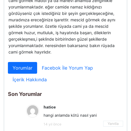
cami görmek maddi ya da manevi anlamda zenginlikle
yorumlanmaktadır. eğer camide namaz kıldığınızı
gördüyseniz çok istediğiniz bir şeyin gerçekleşeceğine,
muradınıza ereceğinize işarettir. mescid görmek de aynı
şekilde yorumlanır. özetle rüyada cami ya da mescid
görmek huzur, mutluluk, iş hayatında başarı, dileklerin
gerçekleşmes,i şeklinde birbirinden güzel şekillerde
yorumlanmaktadır. neresinden bakarsanız bakın rüyada
cami görmek hayırlıdır.
Yorumlar
Facebok İle Yorum Yap
İçerik Hakkında
Son Yorumlar
hatice
hangi anlamda kötü nasıl yani
Yanıtla
14 yıl önce