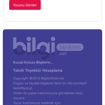
Kucak Dolusu Bilgilerle…
Takdir Teşekkür Hesaplama
Copyright ©2013 Bilgibirikimi.net
Özgün ve faydalı bilgilerle farklı bir site konsepti
hedefliyoruz.
Sizleri de yazar kadromuzda görmekten onur
duyarız.
Yazar kadromuza katılmak için: