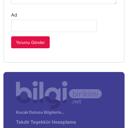
Ad
Kucak Dolusu Bilgilerle…
Takdir Teşekkür Hesaplama