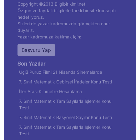
Copyright ©2013 Bilgibirikimi.net
Özgün ve faydalı bilgilerle farklı bir site konsepti
hedefliyoruz.
Sizleri de yazar kadromuzda görmekten onur
duyarız.
Yazar kadromuza katılmak için:
Başvuru Yap
Son Yazılar
Üçlü Pürüz Filmi 21 Nisanda Sinemalarda
7. Sınıf Matematik Cebirsel İfadeler Konu Testi
İller Arası Kilometre Hesaplama
7. Sınıf Matematik Tam Sayılarla İşlemler Konu
Testi
7. Sınıf Matematik Rasyonel Sayılar Konu Testi
7. Sınıf Matematik Tam Sayılarla İşlemler Konu
Testi