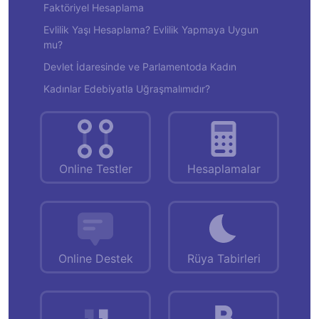
Faktöriyel Hesaplama
Evlilik Yaşı Hesaplama? Evlilik Yapmaya Uygun
mu?
Devlet İdaresinde ve Parlamentoda Kadın
Kadınlar Edebiyatla Uğraşmalımıdır?
Online Testler
Hesaplamalar
Online Destek
Rüya Tabirleri