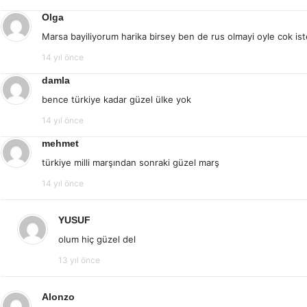
Olga
Marsa bayiliyorum harika birsey ben de rus olmayi oyle cok ist
14 yıl önce
damla
bence türkiye kadar güzel ülke yok
14 yıl önce
mehmet
türkiye milli marşından sonraki güzel marş
14 yıl önce
YUSUF
olum hiç güzel del
13 yıl önce
Alonzo