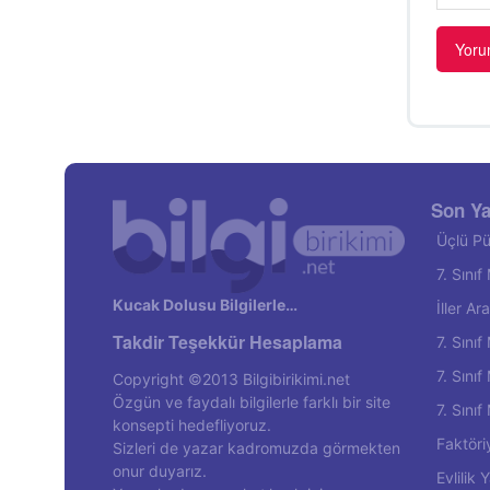
Son Ya
Üçlü Pü
7. Sını
Kucak Dolusu Bilgilerle…
İller A
Takdir Teşekkür Hesaplama
7. Sını
7. Sını
Copyright ©2013 Bilgibirikimi.net
Özgün ve faydalı bilgilerle farklı bir site
7. Sını
konsepti hedefliyoruz.
Faktöri
Sizleri de yazar kadromuzda görmekten
onur duyarız.
Evlilik