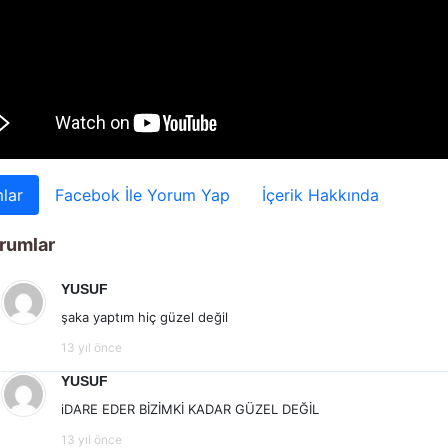
lar
Facebok İle Yorum Yap
İçerik Hakkında
rumlar
YUSUF
şaka yaptım hiç güzel değil
13 yıl önce
YUSUF
iDARE EDER BİZİMKİ KADAR GÜZEL DEĞİL
13 yıl önce