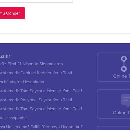
zılar
rüz Filmi 21 Nisanda Sinemalarda
f Matematik Cebirsel İfadeler Konu Testi
Online 
rası Kilometre Hesaplama
f Matematik Tam Sayılarla İşlemler Konu Testi
f Matematik Rasyonel Sayılar Konu Testi
f Matematik Tam Sayılarla İşlemler Konu Testi
Online 
yel Hesaplama
 Yaşı Hesaplama? Evlilik Yapmaya Uygun mu?