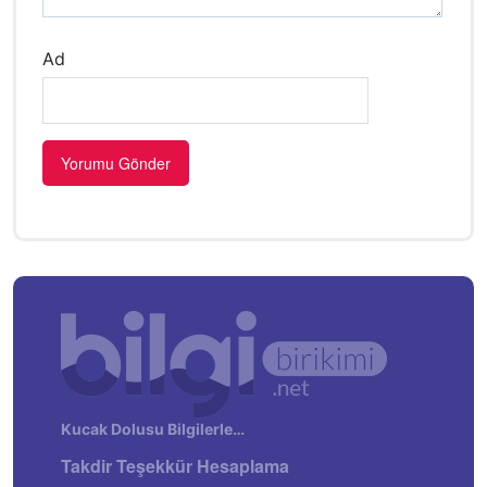
Ad
Kucak Dolusu Bilgilerle…
Takdir Teşekkür Hesaplama