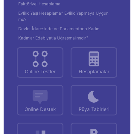
Faktöriyel Hesaplama
Evlilik Yaşı Hesaplama? Evlilik Yapmaya Uygun
mu?
Devlet İdaresinde ve Parlamentoda Kadın
Kadınlar Edebiyatla Uğraşmalımıdır?
Online Testler
Hesaplamalar
Online Destek
Rüya Tabirleri