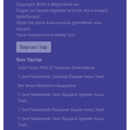
Copyright ©2013 Bilgibirikimi.net
Özgün ve faydalı bilgilerle farklı bir site konsepti
hedefliyoruz.
Sizleri de yazar kadromuzda görmekten onur
duyarız.
Yazar kadromuza katılmak için:
Başvuru Yap
Son Yazılar
Üçlü Pürüz Filmi 21 Nisanda Sinemalarda
7. Sınıf Matematik Cebirsel İfadeler Konu Testi
İller Arası Kilometre Hesaplama
7. Sınıf Matematik Tam Sayılarla İşlemler Konu
Testi
7. Sınıf Matematik Rasyonel Sayılar Konu Testi
7. Sınıf Matematik Tam Sayılarla İşlemler Konu
Testi