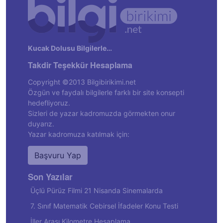
Kucak Dolusu Bilgilerle…
Takdir Teşekkür Hesaplama
Copyright ©2013 Bilgibirikimi.net
Özgün ve faydalı bilgilerle farklı bir site konsepti
hedefliyoruz.
Sizleri de yazar kadromuzda görmekten onur
duyarız.
Yazar kadromuza katılmak için:
Başvuru Yap
Son Yazılar
Üçlü Pürüz Filmi 21 Nisanda Sinemalarda
7. Sınıf Matematik Cebirsel İfadeler Konu Testi
İller Arası Kilometre Hesaplama