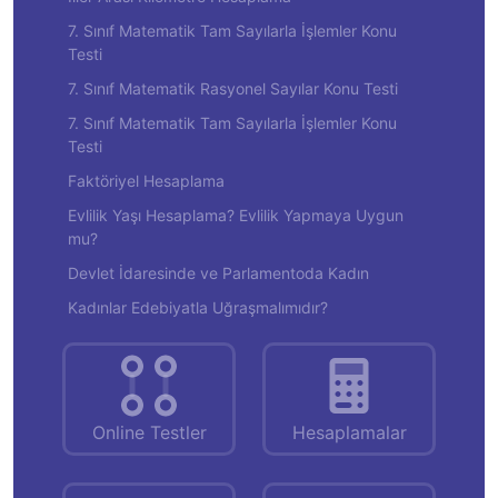
7. Sınıf Matematik Tam Sayılarla İşlemler Konu
Testi
7. Sınıf Matematik Rasyonel Sayılar Konu Testi
7. Sınıf Matematik Tam Sayılarla İşlemler Konu
Testi
Faktöriyel Hesaplama
Evlilik Yaşı Hesaplama? Evlilik Yapmaya Uygun
mu?
Devlet İdaresinde ve Parlamentoda Kadın
Kadınlar Edebiyatla Uğraşmalımıdır?
Online Testler
Hesaplamalar