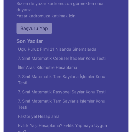
Sizleri de yazar kadromuzda görmekten onur
duyarız.
Yazar kadromuza katılmak için:
Başvuru Yap
Son Yazılar
Üçlü Pürüz Filmi 21 Nisanda Sinemalarda
7. Sınıf Matematik Cebirsel İfadeler Konu Testi
İller Arası Kilometre Hesaplama
7. Sınıf Matematik Tam Sayılarla İşlemler Konu
Testi
7. Sınıf Matematik Rasyonel Sayılar Konu Testi
7. Sınıf Matematik Tam Sayılarla İşlemler Konu
Testi
Faktöriyel Hesaplama
Evlilik Yaşı Hesaplama? Evlilik Yapmaya Uygun
mu?