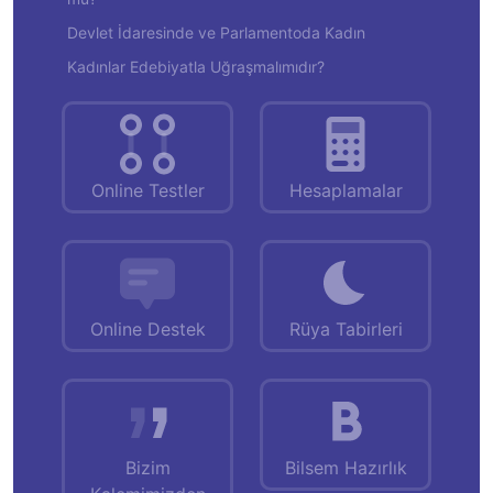
Devlet İdaresinde ve Parlamentoda Kadın
Kadınlar Edebiyatla Uğraşmalımıdır?
Online Testler
Hesaplamalar
Online Destek
Rüya Tabirleri
Bizim
Bilsem Hazırlık