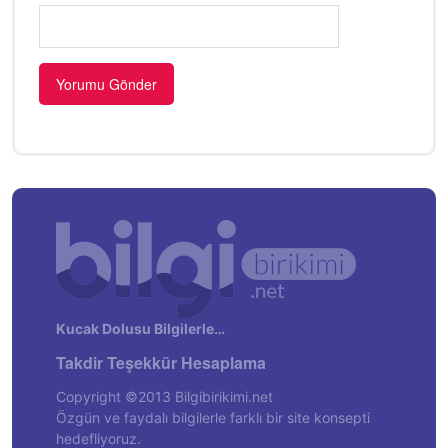
Kucak Dolusu Bilgilerle…
Takdir Teşekkür Hesaplama
Copyright ©2013 Bilgibirikimi.net
Özgün ve faydalı bilgilerle farklı bir site konsepti
hedefliyoruz.