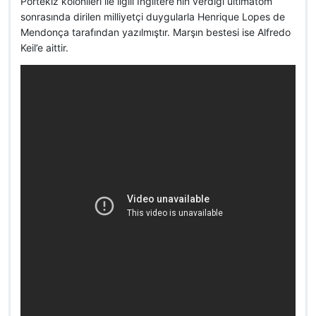
Portekiz kolonileri ile ilgili İngiltere’nin verdiği ültimatom
sonrasında dirilen milliyetçi duygularla Henrique Lopes de
Mendonça tarafından yazılmıştır. Marşın bestesi ise Alfredo
Keil’e aittir.