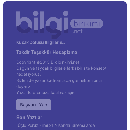
Kucak Dolusu Bilgilerle…
Takdir Teşekkür Hesaplama
Copyright ©2013 Bilgibirikimi.net
Özgün ve faydalı bilgilerle farklı bir site konsepti
hedefliyoruz.
Sizleri de yazar kadromuzda görmekten onur
duyarız.
Yazar kadromuza katılmak için:
Başvuru Yap
Son Yazılar
Üçlü Pürüz Filmi 21 Nisanda Sinemalarda