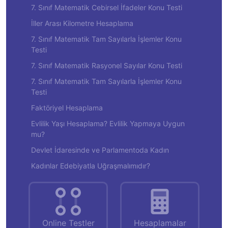
7. Sınıf Matematik Cebirsel İfadeler Konu Testi
İller Arası Kilometre Hesaplama
7. Sınıf Matematik Tam Sayılarla İşlemler Konu
Testi
7. Sınıf Matematik Rasyonel Sayılar Konu Testi
7. Sınıf Matematik Tam Sayılarla İşlemler Konu
Testi
Faktöriyel Hesaplama
Evlilik Yaşı Hesaplama? Evlilik Yapmaya Uygun
mu?
Devlet İdaresinde ve Parlamentoda Kadın
Kadınlar Edebiyatla Uğraşmalımıdır?
Online Testler
Hesaplamalar