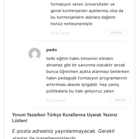
formasyon veren üniversiteler ve
genel kontenjanları açıklanmış olsa da
bu kontenjanların alanlara dağılımı
henüz netleşmemiştir.
Yanıtla
14 yıl önce
pedo
belki eğitim hakkı kimsenin elinden
alınamaz gibi bir savunma olacaktır ancak
bunca öğretmen açıkta atanmayı beklerken
halen pedagojik formasyon programlarının
arttırılması abesle iştigaldir. hep yanlış
politikalarla bu hale geliyoruz zaten
Yanıtla
14 yıl önce
Yorum Yazarken Türkçe Kurallarına Uyarak Yazınız
Lütfen!
E-posta adresiniz yayınlanmayacak.
Gerekli
alanlar
ile işaretlenmişlerdir