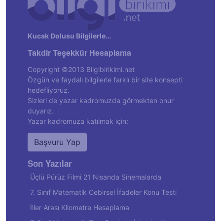
Kucak Dolusu Bilgilerle…
Takdir Teşekkür Hesaplama
Copyright ©2013 Bilgibirikimi.net
Özgün ve faydalı bilgilerle farklı bir site konsepti
hedefliyoruz.
Sizleri de yazar kadromuzda görmekten onur
duyarız.
Yazar kadromuza katılmak için:
Başvuru Yap
Son Yazılar
Üçlü Pürüz Filmi 21 Nisanda Sinemalarda
7. Sınıf Matematik Cebirsel İfadeler Konu Testi
İller Arası Kilometre Hesaplama