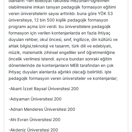
olanların -fen edebiyat fakültesi mezunları-öğretmen
olabilmesine imkan tanıyan pedagojik formasyon eğitimi
veren üniversitelerin sayısı arttırıldı. buna göre YÖK 53
üniversiteye, 12 bin 500 kişilik pedagojik formasyon
programı açma izni verdi. bu üniversitelere pedagojik
formasyon için verilen kontenjanlarda en fazla ihtiyaç
duyulan rehber, okul öncesi, sınıf, ingilizce, din kültürü ve
ahlak bilgisi,teknoloji ve tasarım, türk dili ve edebiyatı,
müzik, matematik zihinsel engelliler sınıf öğretmenliğine
öncelik verilmesi istendi. ayrıca bundan sonraki eğitim
dönemlerinde de kontenjanların MEB tarafından en çok
ihtiyaç duyulan alanlarda ağırlıklı olacağı belirtildi. işte
pedagojik formasyon veren üniversiteler ve kontenjanlar;
-Abant İzzet Baysal Üniversitesi 200
-Adıyaman Üniversitesi 200
-Adnan Menderes Üniversitesi 200
-Ahi Evran Üniversitesi 200
-Akdeniz Üniversitesi 200