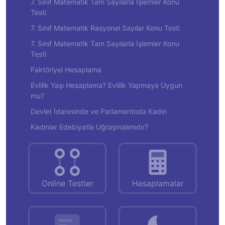
7. Sınıf Matematik Tam Sayılarla İşlemler Konu
Testi
7. Sınıf Matematik Rasyonel Sayılar Konu Testi
7. Sınıf Matematik Tam Sayılarla İşlemler Konu
Testi
Faktöriyel Hesaplama
Evlilik Yaşı Hesaplama? Evlilik Yapmaya Uygun
mu?
Devlet İdaresinde ve Parlamentoda Kadın
Kadınlar Edebiyatla Uğraşmalımıdır?
Online Testler
Hesaplamalar