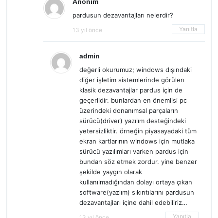
Anonim
pardusun dezavantajları nelerdir?
Yanıtla
13 yıl önce
admin
değerli okurumuz; windows dışındaki
diğer işletim sistemlerinde görülen
klasik dezavantajlar pardus için de
geçerlidir. bunlardan en önemlisi pc
üzerindeki donanımsal parçaların
sürücü(driver) yazılım desteğindeki
yetersizliktir. örneğin piyasayadaki tüm
ekran kartlarının windows için mutlaka
sürücü yazılımları varken pardus için
bundan söz etmek zordur. yine benzer
şekilde yaygın olarak
kullanılmadığından dolayı ortaya çıkan
software(yazlım) sıkıntılarını pardusun
dezavantajları içine dahil edebiliriz…
Yanıtla
13 yıl önce