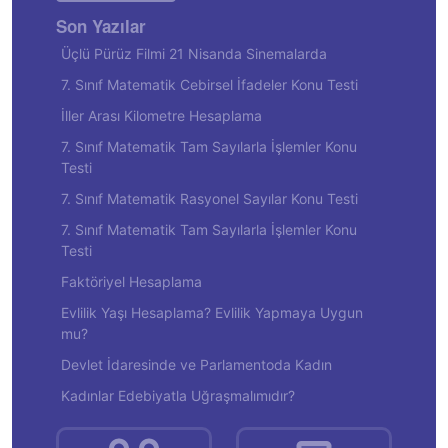
Son Yazılar
Üçlü Pürüz Filmi 21 Nisanda Sinemalarda
7. Sınıf Matematik Cebirsel İfadeler Konu Testi
İller Arası Kilometre Hesaplama
7. Sınıf Matematik Tam Sayılarla İşlemler Konu
Testi
7. Sınıf Matematik Rasyonel Sayılar Konu Testi
7. Sınıf Matematik Tam Sayılarla İşlemler Konu
Testi
Faktöriyel Hesaplama
Evlilik Yaşı Hesaplama? Evlilik Yapmaya Uygun
mu?
Devlet İdaresinde ve Parlamentoda Kadın
Kadınlar Edebiyatla Uğraşmalımıdır?