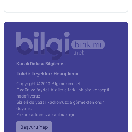
Kucak Dolusu Bilgilerle…
Takdir Teşekkür Hesaplama
Copyright ©2013 Bilgibirikimi.net
Özgün ve faydalı bilgilerle farklı bir site konsepti
hedefliyoruz.
Sizleri de yazar kadromuzda görmekten onur
duyarız.
Yazar kadromuza katılmak için:
Başvuru Yap