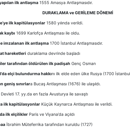
 yapılan ilk antlaşma
1555 Amasya Antlaşmasıdır.
DURAKLAMA ve GERİLEME DÖNEMİ
e’ye ilk kapitülasyonlar
1580 yılında verildi.
ak kaybı
1699 Karlofça Antlaşması ile oldu.
le imzalanan ilk antlaşma
1700 İstanbul Antlaşmasıdır.
hat hareketleri
duraklama devrinde başladı
iler tarafından öldürülen ilk padişah
Genç Osman
l’da elçi bulundurma hakkı
nı ilk elde eden ülke Rusya (1700 İstanbul
n geniş sınırlar
a Bucaş Antlaşması (1676) ile ulaşıldı.
Devleti 17. yy.da en fazla Avusturya ile savaştı
a ilk kapitülasyonlar
Küçük Kaynarca Antlaşması ile verildi.
a ilk elçilikler
Paris ve Viyana’da açıldı
baa
İbrahim Müteferrika tarafından kuruldu (1727)