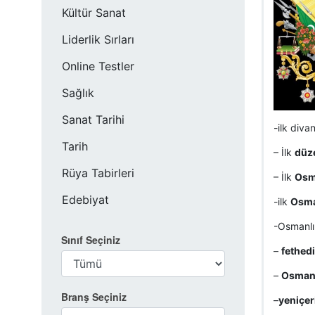
Kültür Sanat
Liderlik Sırları
Online Testler
Sağlık
Sanat Tarihi
-ilk div
Tarih
– İlk
düze
Rüya Tabirleri
– İlk
Osma
Edebiyat
-ilk
Osma
-Osmanlı
Sınıf Seçiniz
–
fethedi
–
Osmanlı
Branş Seçiniz
–
yeniçer