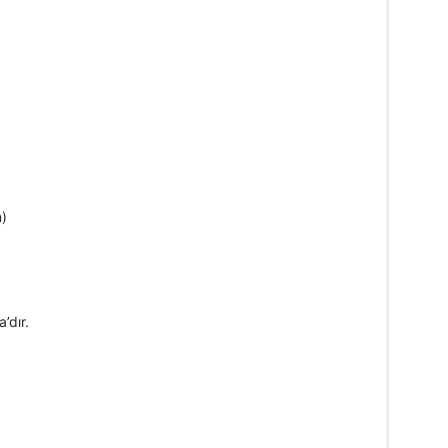
)
’dır.