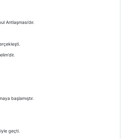
l Antlaşması’dır.
rçekleşti.
lim’dir.
aya başlamıştır.
yle geçti.