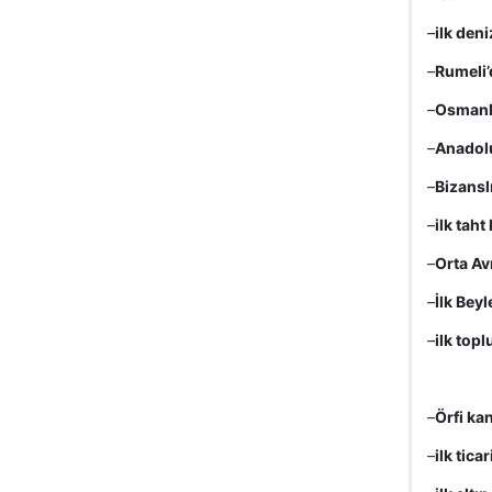
–
ilk deni
–
Rumeli’
–
Osmanlı
–
Anadolu 
–
Bizanslı
–
ilk taht
–
Orta Av
–
İlk Beyl
–
ilk topl
–
Örfi kan
–
ilk tica