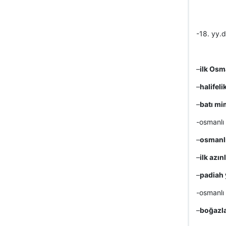
-18. yy.
–
ilk Osm
–
halifeli
–
batı mim
-osmanlı
–
osmanlı
–
ilk azın
–
padiah y
-osmanlı
–
boğazl