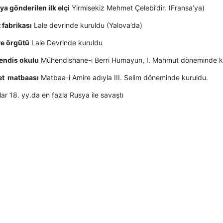
ya gönderilen ilk elçi
Yirmisekiz Mehmet Çelebi’dir. (Fransa’ya)
t fabrikası
Lale devrinde kuruldu (Yalova’da)
iye örgütü
Lale Devrinde kuruldu
endis okulu
Mühendishane-i Berri Humayun, I. Mahmut döneminde ku
let matbaası
Matbaa-i Amire adıyla III. Selim döneminde kuruldu.
ar 18. yy.da en fazla Rusya ile savaştı