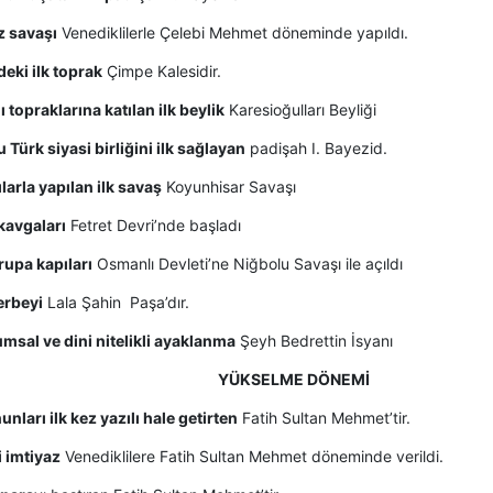
z savaşı
Venediklilerle Çelebi Mehmet döneminde yapıldı.
deki ilk toprak
Çimpe Kalesidir.
 topraklarına katılan ilk beylik
Karesioğulları Beyliği
Türk siyasi birliğini ilk sağlayan
padişah I. Bayezid.
larla yapılan ilk savaş
Koyunhisar Savaşı
 kavgaları
Fetret Devri’nde başladı
rupa kapıları
Osmanlı Devleti’ne Niğbolu Savaşı ile açıldı
erbeyi
Lala Şahin Paşa’dır.
umsal ve dini nitelikli ayaklanma
Şeyh Bedrettin İsyanı
YÜKSELME DÖNEMİ
unları ilk kez yazılı hale getirten
Fatih Sultan Mehmet’tir.
ri imtiyaz
Venediklilere Fatih Sultan Mehmet döneminde verildi.