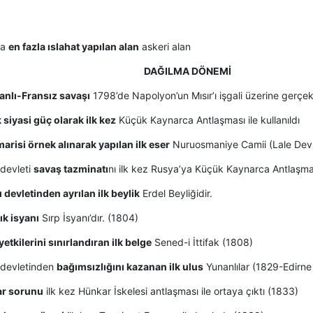
da
en fazla ıslahat yapılan alan
askeri alan
DAĞILMA DÖNEMİ
anlı-Fransız savaşı
1798’de Napolyon’un Mısır’ı işgali üzerine gerçekl
k siyasi güç olarak ilk kez
Küçük Kaynarca Antlaşması ile kullanıldı
arisi örnek alınarak yapılan ilk eser
Nuruosmaniye Camii (Lale Devr
 devleti
savaş tazminatı
nı ilk kez Rusya’ya Küçük Kaynarca Antlaşmas
 devletinden ayrılan ilk beylik
Erdel Beyliğidir.
lık isyanı
Sırp İsyanı’dır. (1804)
etkilerini sınırlandıran ilk belge
Sened-i İttifak (1808)
 devletinden
bağımsızlığını kazanan ilk ulus
Yunanlılar (1829-Edirne
ar sorunu
ilk kez Hünkar İskelesi antlaşması ile ortaya çıktı (1833)