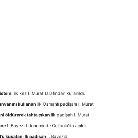
istemi
ilk kez I. Murat tarafından kullanıldı.
unvanını kullanan
ilk Osmanlı padişahı I. Murat
ni öldürerek tahta çıkan
ilk padişah I. Murat
ane
I. Bayezid döneminde Gelibolu’da açıldı
l’u kuşatan ilk padişah
I. Bayezid