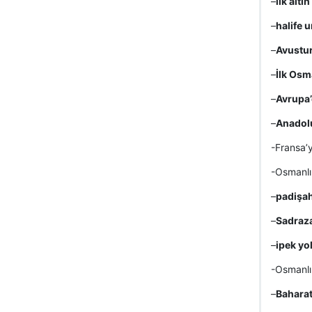
–
ilk altı
–
halife 
–
Avustur
–
İlk Osm
–
Avrupa’
–
Anadolu
-Fransa’
-Osmanlı
–
padişah
–
Sadraza
–
ipek yo
-Osmanlı
–
Baharat