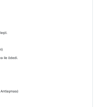
eşti.
i)
ı ile ödedi.
 Antlaşması)