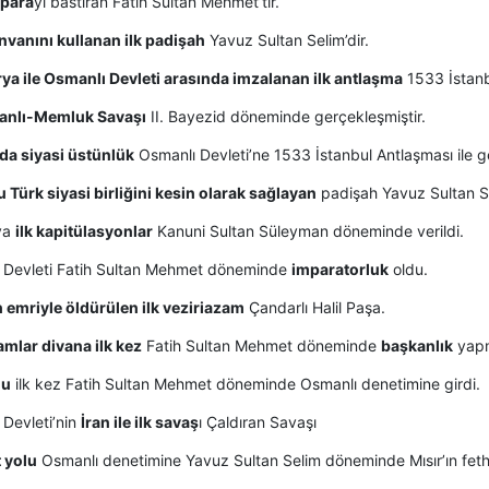
n para
yı bastıran Fatih Sultan Mehmet’tir.
unvanını kullanan ilk padişah
Yavuz Sultan Selim’dir.
ya ile Osmanlı Devleti arasında imzalanan ilk antlaşma
1533 İstanbu
anlı-Memluk Savaşı
II. Bayezid döneminde gerçekleşmiştir.
da siyasi üstünlük
Osmanlı Devleti’ne 1533 İstanbul Antlaşması ile ge
 Türk siyasi birliğini kesin olarak sağlayan
padişah Yavuz Sultan Se
ya
ilk kapitülasyonlar
Kanuni Sultan Süleyman döneminde verildi.
 Devleti Fatih Sultan Mehmet döneminde
imparatorluk
oldu.
 emriyle öldürülen ilk veziriazam
Çandarlı Halil Paşa.
mlar divana ilk kez
Fatih Sultan Mehmet döneminde
başkanlık
yapm
lu
ilk kez Fatih Sultan Mehmet döneminde Osmanlı denetimine girdi.
 Devleti’nin
İran ile ilk savaş
ı Çaldıran Savaşı
 yolu
Osmanlı denetimine Yavuz Sultan Selim döneminde Mısır’ın fethi