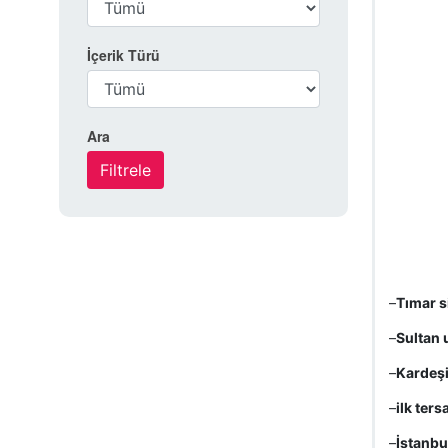
İçerik Türü
Ara
–
Tımar s
–
Sultan 
–
Kardeşi
–
ilk ters
–
İstanbu