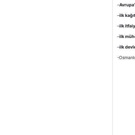
–
Avrupa’
–
ilk kağı
–
ilk itfa
–
ilk müh
–
ilk dev
-Osmanlıl