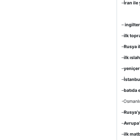
–
İran ile
–
ingilter
–
ilk topr
–
Rusya i
–
ilk ısla
–
yeniçer
–
İstanbu
–
batıda e
-Osmanlı 
–
Rusya’y
–
Avrupa’d
–
ilk mat