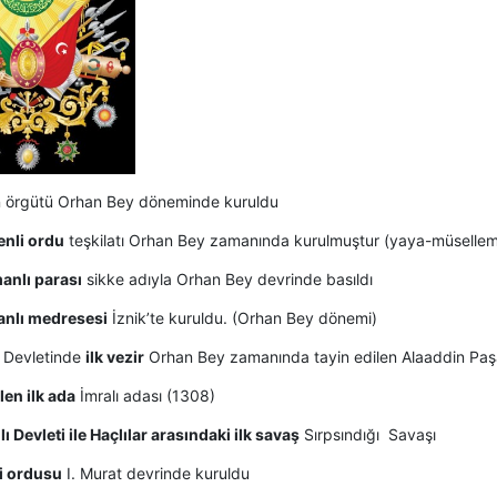
an örgütü Orhan Bey döneminde kuruldu
nli ordu
teşkilatı Orhan Bey zamanında kurulmuştur (yaya-müsellem
nlı parası
sikke adıyla Orhan Bey devrinde basıldı
nlı medresesi
İznik’te kuruldu. (Orhan Bey dönemi)
 Devletinde
ilk vezir
Orhan Bey zamanında tayin edilen Alaaddin Paşa
len ilk ada
İmralı adası (1308)
 Devleti ile Haçlılar arasındaki ilk savaş
Sırpsındığı Savaşı
i ordusu
I. Murat devrinde kuruldu