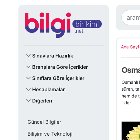
Ana Sayf
Sınavlara Hazırlık
Branşlara Göre İçerikler
Osman
Sınıflara Göre İçerikler
Osmanlı D
Hesaplamalar
süren, ta
hem de ta
Diğerleri
ilkler
Güncel Bilgiler
Bilişim ve Teknoloji