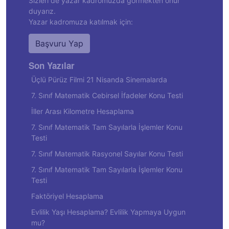
Sizleri de yazar kadromuzda görmekten onur
duyarız.
Yazar kadromuza katılmak için:
Başvuru Yap
Son Yazılar
Üçlü Pürüz Filmi 21 Nisanda Sinemalarda
7. Sınıf Matematik Cebirsel İfadeler Konu Testi
İller Arası Kilometre Hesaplama
7. Sınıf Matematik Tam Sayılarla İşlemler Konu
Testi
7. Sınıf Matematik Rasyonel Sayılar Konu Testi
7. Sınıf Matematik Tam Sayılarla İşlemler Konu
Testi
Faktöriyel Hesaplama
Evlilik Yaşı Hesaplama? Evlilik Yapmaya Uygun
mu?