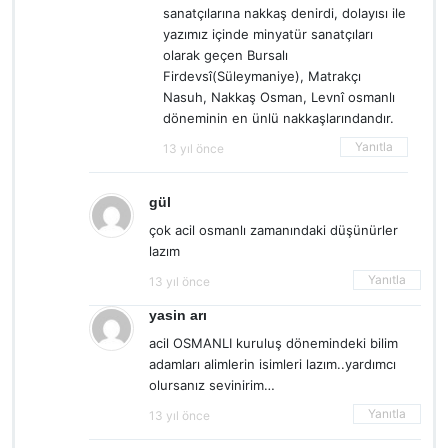
sanatçılarına nakkaş denirdi, dolayısı ile
yazımız içinde minyatür sanatçıları
olarak geçen Bursalı
Firdevsî(Süleymaniye), Matrakçı
Nasuh, Nakkaş Osman, Levnî osmanlı
döneminin en ünlü nakkaşlarındandır.
Yanıtla
13 yıl önce
gül
çok acil osmanlı zamanındaki düşünürler
lazım
Yanıtla
13 yıl önce
yasin arı
acil OSMANLI kuruluş dönemindeki bilim
adamları alimlerin isimleri lazım..yardımcı
olursanız sevinirim…
Yanıtla
13 yıl önce