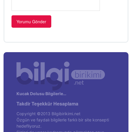
Kucak Dolusu Bilgilerle…
Takdir Teşekkür Hesaplama
Copyright ©2013 Bilgibirikimi.net
Özgün ve faydalı bilgilerle farklı bir site konsepti
hedefliyoruz.