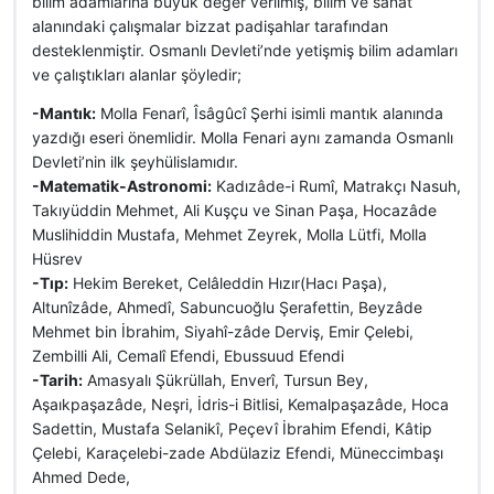
bilim adamlarına büyük değer verilmiş, bilim ve sanat
alanındaki çalışmalar bizzat padişahlar tarafından
desteklenmiştir. Osmanlı Devleti’nde yetişmiş bilim adamları
ve çalıştıkları alanlar şöyledir;
-Mantık:
Molla Fenarî, Îsâgûcî Şerhi isimli mantık alanında
yazdığı eseri önemlidir. Molla Fenari aynı zamanda Osmanlı
Devleti’nin ilk şeyhülislamıdır.
-Matematik-Astronomi:
Kadızâde-i Rumî, Matrakçı Nasuh,
Takıyüddin Mehmet, Ali Kuşçu ve Sinan Paşa, Hocazâde
Muslihiddin Mustafa, Mehmet Zeyrek, Molla Lütfi, Molla
Hüsrev
-Tıp:
Hekim Bereket, Celâleddin Hızır(Hacı Paşa),
Altunîzâde, Ahmedî, Sabuncuoğlu Şerafettin, Beyzâde
Mehmet bin İbrahim, Siyahî-zâde Derviş, Emir Çelebi,
Zembilli Ali, Cemalî Efendi, Ebussuud Efendi
-Tarih:
Amasyalı Şükrüllah, Enverî, Tursun Bey,
Aşaıkpaşazâde, Neşri, İdris-i Bitlisi, Kemalpaşazâde, Hoca
Sadettin, Mustafa Selanikî, Peçevî İbrahim Efendi, Kâtip
Çelebi, Karaçelebi-zade Abdülaziz Efendi, Müneccimbaşı
Ahmed Dede,