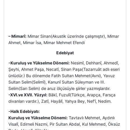
– Mimarî:
Mimar Sinan(Akustik üzerinde çalışmıştır), Mimar
Ahmet, Mimar İsa, Mimar Mehmet Efendi
Edebiyat
-Kuruluş ve Yükselme Dönemi:
Nesimî, Dehhanî, Ahmedî,
Şeyhi, Ahmet Paşa, Necatî, Sinan Paşa(Tazarruât adlı eseri
ünlüdür.) Bu dönemde Fatih Sultan Mehmet(Avni), Yavuz
Sultan Selim(Selimî), Kanunî Sultan Süleyman ve III.
Selim(Sarı Selim) de aruz ölçüsüyle şiirler yazmışlardır.
-XVI.ve XVII. Yüzyıl:
Bâkî, Fuzulî(Türkçe, Arapça, Farsça
divanları vardır.), Zatî, Hayâlî, Yahya Bey, Nef’î, Nedim.
-Halk Edebiyatı:
Kuruluş ve Yükselme Dönemi:
Tavtavlı Mehmet, Aydınlı
Visalî, Edirneli Nazmi, Pir Sultan Abdal, Kul Mehmed, Öksüz