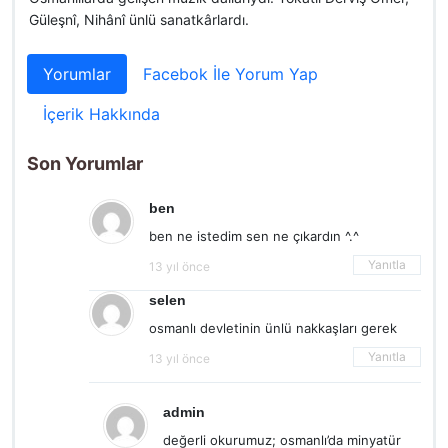
Güleşnî, Nihânî ünlü sanatkârlardı.
Yorumlar
Facebok İle Yorum Yap
İçerik Hakkında
Son Yorumlar
ben
ben ne istedim sen ne çıkardın ^.^
Yanıtla
13 yıl önce
selen
osmanlı devletinin ünlü nakkaşları gerek
Yanıtla
13 yıl önce
admin
değerli okurumuz; osmanlı’da minyatür