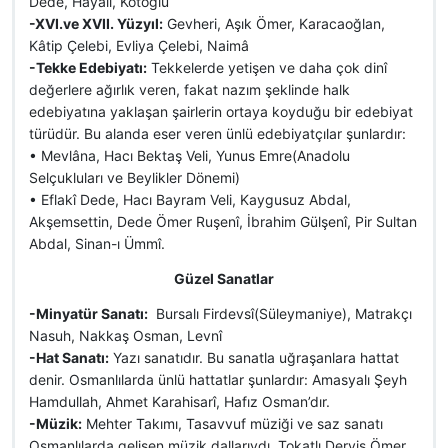
Dede, Hayalî, Kötoğlu
-XVI.ve XVII. Yüzyıl:
Gevheri, Aşık Ömer, Karacaoğlan,
Kâtip Çelebi, Evliya Çelebi, Naimâ
-Tekke Edebiyatı:
Tekkelerde yetişen ve daha çok dinî
değerlere ağırlık veren, fakat nazım şeklinde halk
edebiyatına yaklaşan şairlerin ortaya koyduğu bir edebiyat
türüdür. Bu alanda eser veren ünlü edebiyatçılar şunlardır:
• Mevlâna, Hacı Bektaş Veli, Yunus Emre(Anadolu
Selçukluları ve Beylikler Dönemi)
• Eflakî Dede, Hacı Bayram Veli, Kaygusuz Abdal,
Akşemsettin, Dede Ömer Ruşenî, İbrahim Gülşenî, Pir Sultan
Abdal, Sinan-ı Ümmî.
Güzel Sanatlar
-Minyatür Sanatı:
Bursalı Firdevsî(Süleymaniye), Matrakçı
Nasuh, Nakkaş Osman, Levnî
-Hat Sanatı:
Yazı sanatıdır. Bu sanatla uğraşanlara hattat
denir. Osmanlılarda ünlü hattatlar şunlardır: Amasyalı Şeyh
Hamdullah, Ahmet Karahisarî, Hafız Osman’dır.
-Müzik:
Mehter Takımı, Tasavvuf müziği ve saz sanatı
Osmanlılarda gelişen müzik dallarıydı. Tokatlı Derviş Ömer,