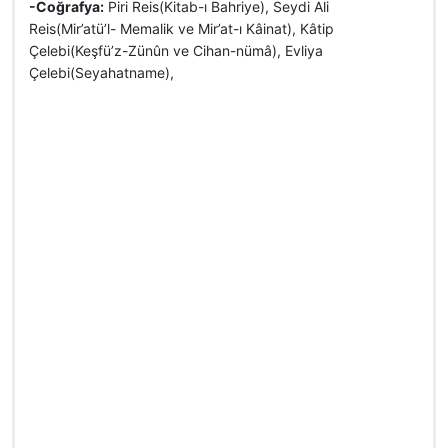
-Coğrafya:
Piri Reis(Kitab-ı Bahriye), Seydi Ali
Reis(Mir’atü’l- Memalik ve Mir’at-ı Kâinat), Kâtip
Çelebi(Keşfü’z-Zünûn ve Cihan-nümâ), Evliya
Çelebi(Seyahatname),