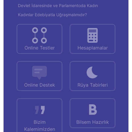
Devlet İdaresinde ve Parlamentoda Kadın
Kadınlar Edebiyatla Uğraşmalımıdır?
Online Testler
Hesaplamalar
Online Destek
Rüya Tabirleri
Bizim
Bilsem Hazırlık
Kalemimizden