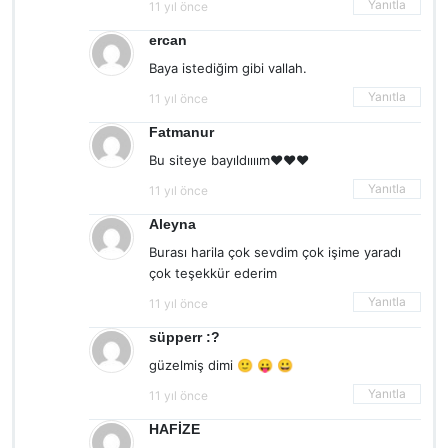
Yanıtla
11 yıl önce
ercan
Baya istediğim gibi vallah.
Yanıtla
11 yıl önce
Fatmanur
Bu siteye bayıldıııım♥♥♥
Yanıtla
11 yıl önce
Aleyna
Burası harila çok sevdim çok işime yaradı
çok teşekkür ederim
Yanıtla
11 yıl önce
süpperr :?
güzelmiş dimi 🙂 😛 😀
Yanıtla
11 yıl önce
HAFİZE