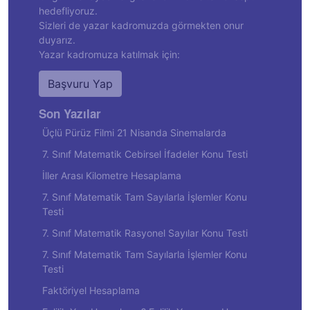
hedefliyoruz.
Sizleri de yazar kadromuzda görmekten onur
duyarız.
Yazar kadromuza katılmak için:
Başvuru Yap
Son Yazılar
Üçlü Pürüz Filmi 21 Nisanda Sinemalarda
7. Sınıf Matematik Cebirsel İfadeler Konu Testi
İller Arası Kilometre Hesaplama
7. Sınıf Matematik Tam Sayılarla İşlemler Konu
Testi
7. Sınıf Matematik Rasyonel Sayılar Konu Testi
7. Sınıf Matematik Tam Sayılarla İşlemler Konu
Testi
Faktöriyel Hesaplama