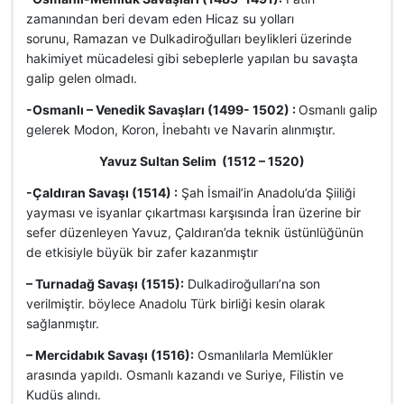
zamanından beri devam eden Hicaz su yolları
sorunu, Ramazan ve Dulkadiroğulları beylikleri üzerinde
hakimiyet mücadelesi gibi sebeplerle yapılan bu savaşta
galip gelen olmadı.
-Osmanlı – Venedik Savaşları (1499- 1502) :
Osmanlı galip
gelerek Modon, Koron, İnebahtı ve Navarin alınmıştır.
Yavuz Sultan Selim (1512 – 1520)
-Çaldıran Savaşı (1514) :
Şah İsmail’in Anadolu’da Şiiliği
yayması ve isyanlar çıkartması karşısında İran üzerine bir
sefer düzenleyen Yavuz, Çaldıran’da teknik üstünlüğünün
de etkisiyle büyük bir zafer kazanmıştır
– Turnadağ Savaşı (1515):
Dulkadiroğulları’na son
verilmiştir. böylece Anadolu Türk birliği kesin olarak
sağlanmıştır.
– Mercidabık Savaşı (1516):
Osmanlılarla Memlükler
arasında yapıldı. Osmanlı kazandı ve Suriye, Filistin ve
Kudüs alındı.