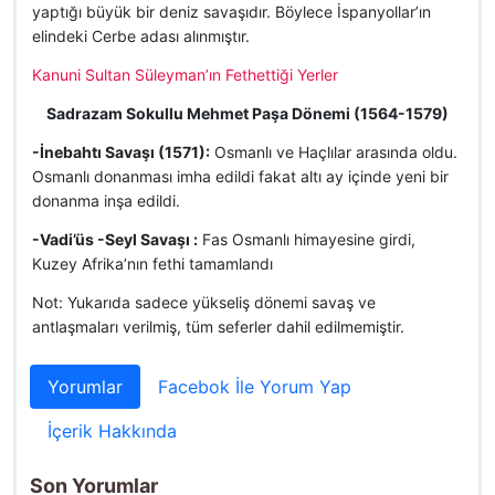
yaptığı büyük bir deniz savaşıdır. Böylece İspanyollar’ın
elindeki Cerbe adası alınmıştır.
Kanuni Sultan Süleyman’ın Fethettiği Yerler
Sadrazam Sokullu Mehmet Paşa Dönemi (1564-1579)
-İnebahtı Savaşı (1571):
Osmanlı ve Haçlılar arasında oldu.
Osmanlı donanması imha edildi fakat altı ay içinde yeni bir
donanma inşa edildi.
-Vadi’üs -Seyl Savaşı :
Fas Osmanlı himayesine girdi,
Kuzey Afrika’nın fethi tamamlandı
Not: Yukarıda sadece yükseliş dönemi savaş ve
antlaşmaları verilmiş, tüm seferler dahil edilmemiştir.
Yorumlar
Facebok İle Yorum Yap
İçerik Hakkında
Son Yorumlar