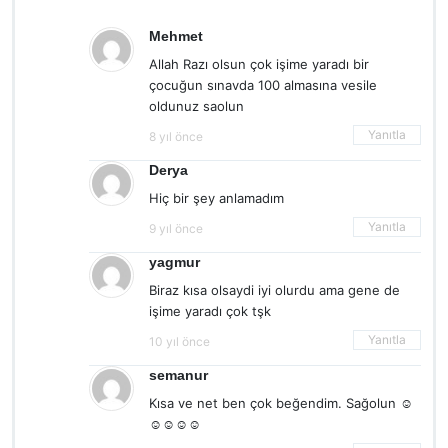
Mehmet
Allah Razı olsun çok işime yaradı bir
çocuğun sınavda 100 almasına vesile
oldunuz saolun
Yanıtla
8 yıl önce
Derya
Hiç bir şey anlamadım
Yanıtla
9 yıl önce
yagmur
Biraz kısa olsaydi iyi olurdu ama gene de
işime yaradı çok tşk
Yanıtla
10 yıl önce
semanur
Kısa ve net ben çok beğendim. Sağolun ☺
☺☺☺☺