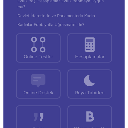
Evlilik Yaşı Hesaplama? Evlilik Yapmaya Uygun
mu?
Devlet İdaresinde ve Parlamentoda Kadın
Kadınlar Edebiyatla Uğraşmalımıdır?
Online Testler
Hesaplamalar
Online Destek
Rüya Tabirleri