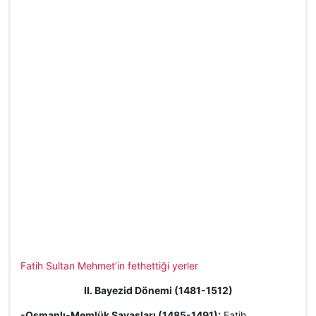
Fatih Sultan Mehmet’in fethettiği yerler
II. Bayezid Dönemi (1481-1512)
-Osmanlı-Memlük Savaşları (1485-1491):
Fatih