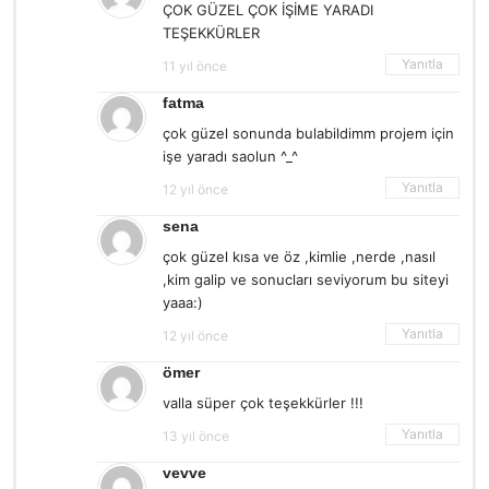
ÇOK GÜZEL ÇOK İŞİME YARADI
TEŞEKKÜRLER
Yanıtla
11 yıl önce
fatma
çok güzel sonunda bulabildimm projem için
işe yaradı saolun ^_^
Yanıtla
12 yıl önce
sena
çok güzel kısa ve öz ,kimlie ,nerde ,nasıl
,kim galip ve sonucları seviyorum bu siteyi
yaaa:)
Yanıtla
12 yıl önce
ömer
valla süper çok teşekkürler !!!
Yanıtla
13 yıl önce
vevve