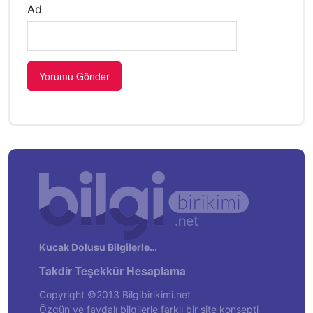
Ad
Kucak Dolusu Bilgilerle…
Takdir Teşekkür Hesaplama
Copyright ©2013 Bilgibirikimi.net
Özgün ve faydalı bilgilerle farklı bir site konsepti